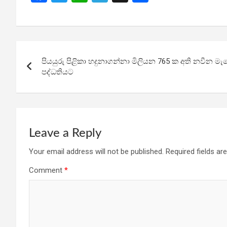
a
wi
h
el
h
ce
tt
at
e
ar
b
er
s
gr
e
Post
o
A
a
පියයුරු පිළිකා හදුනාගන්නා මිලියන 765 ක අති නවීන මැමෝග
navigation
o
p
m
පද්ධතියට
k
p
Leave a Reply
Your email address will not be published.
Required fields a
Comment
*