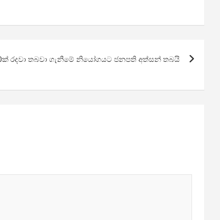
90ක් රදවා තබවා ගැනීමේ නියෝගයට ජනපති අත්සන් තබයි