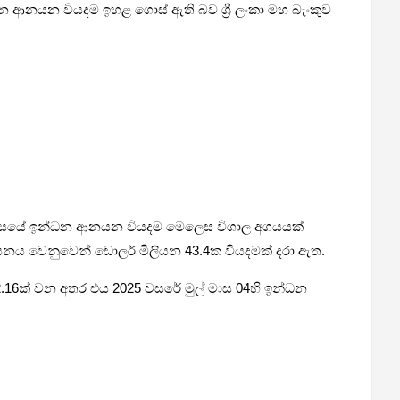
ආනයන වියදම ඉහළ ගොස් ඇති බව ශ්‍රී ලංකා මහ බැංකුව
ේල් මාසයේ ඉන්ධන ආනයන වියදම මෙලෙස විශාල අගයයක්
යනය වෙනුවෙන් ඩොලර් මිලියන 43.4ක වියදමක් දරා ඇත.
2.16ක් වන අතර එය 2025 වසරේ මුල් මාස 04හි ඉන්ධන