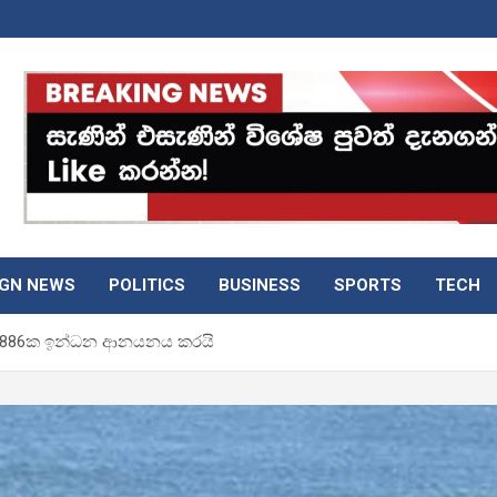
IGN NEWS
POLITICS
BUSINESS
SPORTS
TECH
ලර් මි.886ක ඉන්ධන ආනයනය කරයි