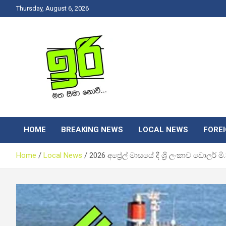
Skip
Thursday, August 6, 2026
to
content
Latest News Srilanka
Iri News
HOME
BREAKING NEWS
LOCAL NEWS
FORE
Home
Local News
2026 අප්‍රේල් මාසයේ දී ශ්‍රි ලංකාව ඩො