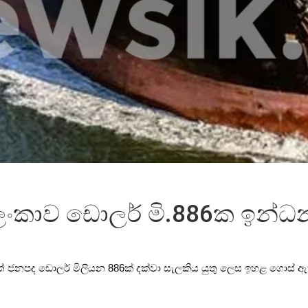
ශ්‍රි ලංකාව ඩොලර් මි.886ක 
් ජනපද ඩොලර් මිලියන 886ක් දක්වා සැලකිය යුතු ලෙස ඉහළ ගොස් ඇති බ