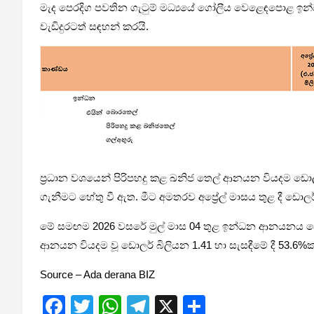
මැද පෙරදිග පවතින ගැටුම් මධ්‍යයේ ගෝලීය වෙළෙඳපොළ ඉ
වැඩිදුරටත් සඳහන් කරයි.
ප්‍රධාන වශයෙන් පිරිපහදු කළ ඛනිජ තෙල් ආනයන වියදම ඩොල
ගැනීමට හේතු වී ඇත. මීට අමතරව අප්‍රේල් මාසය තුළ දී 
මේ සමඟම 2026 වසරේ මුල් මාස 04 තුළ ඉන්ධන ආනයනය වෙනුව
ආනයන වියදම වූ ඩොලර් බිලියන 1.41 හා සැසඳීමේ දී 53.6%
Source – Ada derana BIZ
F
T
W
T
X
S