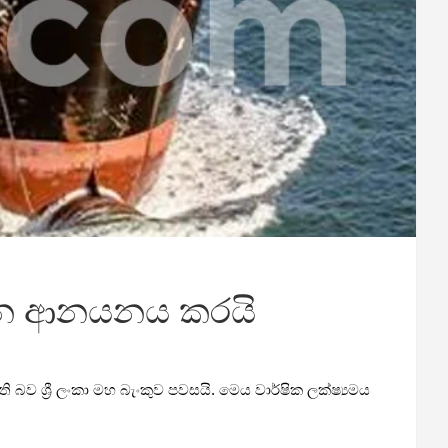
ඉන්ධන ආනයනය කරයි
ව ශ්‍රී ලංකා මහ බැංකුව පවසයි. මෙය වාර්ෂික ලක්ෂ්‍යමය