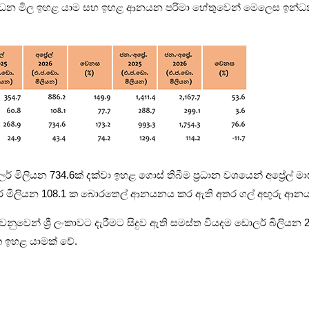
න්ධන මිල ඉහළ යාම සහ ඉහළ ආනයන පරිමා හේතුවෙන් මෙලෙස ඉන්ධන 
ර් මිලියන 734.6ක් දක්වා ඉහළ ගොස් තිබීම ප්‍රධාන වශයෙන් අප්‍ර
ඩොලර් මිලියන 108.1 ක බොරතෙල් ආනයනය කර ඇති අතර ගල් අඟුරු ආන
ෙන් ශ්‍රී ලංකාවට දැරීමට සිදුව ඇති සමස්ත වියදම ඩොලර් බිලියන 
ක ඉහළ යාමක් වේ.