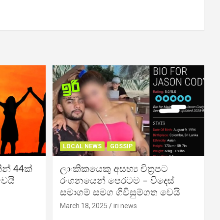
LOCAL NEWS
GOSSIP
න් 44ක්
ලාංකිකයෙකු අසභ්‍ය චිත්‍රපට
වෙයි
රංගනයෙන් පෙරටම – විදෙස්
සමාගම් සමග ගිවිසුම්ගත වෙයි
March 18, 2025
iri news