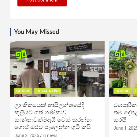
You May Missed
GOSSIP
LOCAL NEWS
GOSSIP
L
ලාංකිකයෙක් තායිලන්තයේදී
ව්‍යාපාර
කුලියට ගත් ගණිකාව
තම දේපළ
කාන්තාවක්මදැයි චෙක් කරන්න
කරයි
ගොස් ඔළුව පැලෙන්න ගුටි කයි
June 1, 202
June 2, 2025
iri news