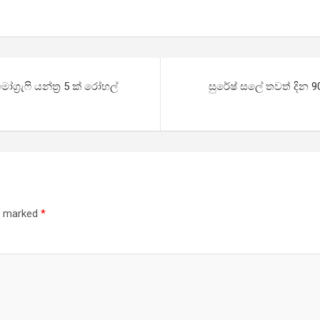
්‍රැෆි යන්ත්‍ර 5 ක් රෝහල්
සුරේෂ් සලේ තවත් දින 
re marked
*