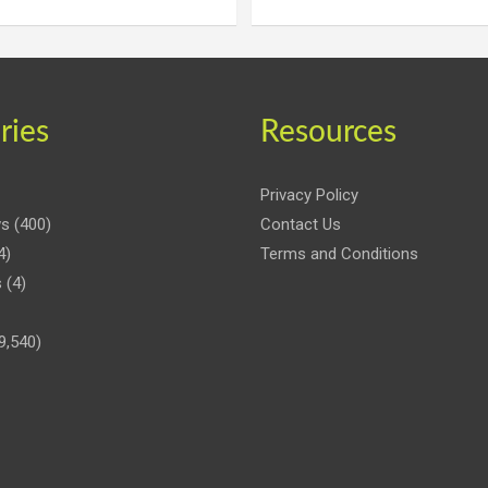
ries
Resources
Privacy Policy
ws
(400)
Contact Us
4)
Terms and Conditions
s
(4)
9,540)