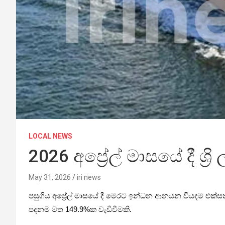
LOCAL NEWS
2026 අප්‍රේල් මාසයේ දී 
May 31, 2026
iri news
පසුගිය අප්‍රේල් මාසයේ දී මෙරට ‍ඉන්ධන ආනයන වියදම එක්සත
පදනම මත 149.9%ක වැඩිවීමකි.