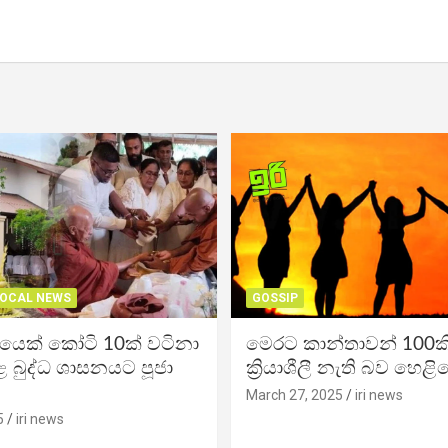
OCAL NEWS
GOSSIP
ිකයෙක් කෝටි 10ක් වටිනා
මෙරට කාන්තාවන් 100කි
 බුද්ධ ශාසනයට පූජා
ක්‍රියාශීලී නැති බව හෙළි
March 27, 2025
iri news
5
iri news