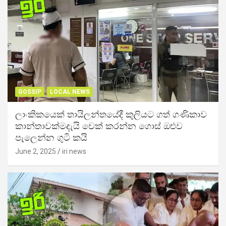
GOSSIP
LOCAL NEWS
ලාංකිකයෙක් තායිලන්තයේදී කුලියට ගත් ගණිකාව
කාන්තාවක්මදැයි චෙක් කරන්න ගොස් ඔළුව
පැලෙන්න ගුටි කයි
June 2, 2025
iri news