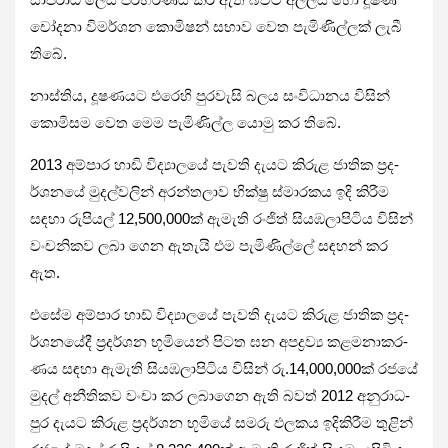
චෝදනා විම­ර්ශන කොමි­ෂන් සභාව වෙත පැමි­ණි­ල්ලක් ලැබී
තිබේ.
නාස්තිය, දූෂ­ණ­යට එරෙහි පුර­වැසි බලය සංවි­ධා­නය විසින්
කොමි­සම වෙත මෙම පැමි­ණිල්ල යොමු කර තිබේ.
2013 අම්පාර හාඩි විද්‍යා­ලයේ පැවති දැයට කිරුළ ජාතික ප්‍රද­
ර්ශ­නයේ මුද­ල්ව­ලින් අර­න්ත­ලාව භික්ෂු ස්මාර­කය ඉදි කිරීම
සඳහා රුපි­යල් 12,500,000ක් ඇමැති රංජිත් සිය­ඹ­ලා­පි­ටිය විසින්
වංච­නි­කව ලබා ගෙන ඇතැයි එම පැමි­ණිල්ලේ සඳ­හන් කර
ඇත.
එසේම අම්පාර හාඩ් විද්‍යා­ලයේ පැවති දැයට කිරුළ ජාතික ප්‍රද­
ර්ශ­න­යේදී ප්‍රද­ර්ශන භූමි­යෙන් පිටත ඝන අප­ද්‍රව්‍ය කළ­ම­නා­ක­ර­
ණය සඳහා ඇමැති සිය­ඹ­ලා­පි­ටිය විසින් රු.14,000,000ක් රජයේ
මුදල් අනී­ති­කව වංචා කර ලබා­ගෙන ඇති බවත් 2012 අනු­රා­ධ­
පුර දැයට කිරුළ ප්‍රද­ර්ශන භූමියේ සමරු ඵල­කය ඉදි­කි­රීම තුළින්