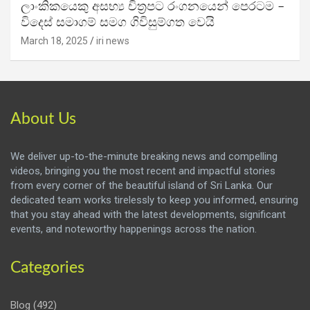
ලාංකිකයෙකු අසභ්‍ය චිත්‍රපට රංගනයෙන් පෙරටම –
විදෙස් සමාගම් සමග ගිවිසුම්ගත වෙයි
March 18, 2025
iri news
About Us
We deliver up-to-the-minute breaking news and compelling
videos, bringing you the most recent and impactful stories
from every corner of the beautiful island of Sri Lanka. Our
dedicated team works tirelessly to keep you informed, ensuring
that you stay ahead with the latest developments, significant
events, and noteworthy happenings across the nation.
Categories
Blog
(492)