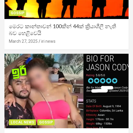
GOSSIP
මෙරට කාන්තාවන් 100කින් 44ක් ක්‍රියාශීලී නැති
බව හෙළිවෙයි
March 27, 2025
iri news
LOCAL NEWS
GOSSIP