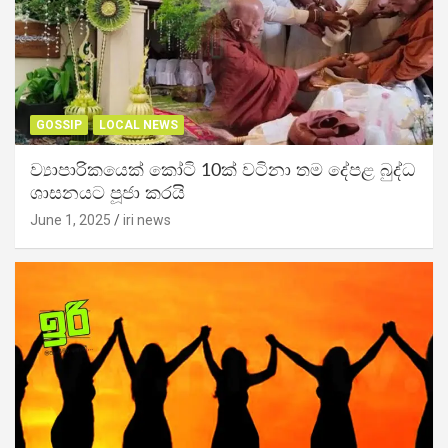
GOSSIP
LOCAL NEWS
ව්‍යාපාරිකයෙක් කෝටි 10ක් වටිනා තම දේපළ බුද්ධ
ශාසනයට පූජා කරයි
June 1, 2025
iri news