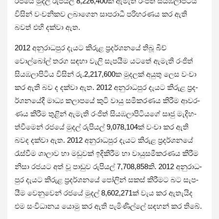
රජයේ මුදල් රුපි­යල් 8,226,400ක් ඇමැති රංජිත් සිය­ඹ­ලා­පි­ටිය
විසින් වංච­නි­කව ලබා­ගෙන සාප­රාධී පරි­හ­ර­ණය කර ඇති
බවත් එහි දක්වා ඇත.
2012 අනු­රා­ධ­පුර දැයට කිරුළ ප්‍රද­ර්ශ­නයේ තිබූ බීච්
වොල්බෝල් තරග සඳහා වැලි සැප­යීම යටතේ ඇමැති රංජිත්
සිය­ඹ­ලා­පි­ටිය විසින් රු.2,217,600ක මුද­ලක් අයුතු ලෙස වංචා
කර ඇති බව ද දක්වා ඇත. 2012 අනු­රා­ධ­පුර දැයට කිරුළ ප්‍රද­
ර්ශ­න­යේදී මාධ්‍ය කලා­පයේ කුටි වායු සමී­ක­ර­ණය කිරීම ආව­ර­
ණය කිරීම තුළින් ඇමැති රංජිත් සිය­ඹ­ලා­පි­ටි­යගේ සෘජු මැදි­හ­
ත්වී­මෙන් රජයේ මුදල් රුපි­යල් 9,078,104ක් වංචා කර ඇති
බවද දක්වා ඇත. 2012 අනු­රා­ධ­පුර දැයට කිරුළ ප්‍රද­ර්ශ­නයේ
රැස්වීම ශාලාව හා මඩු­වක් ඉදි­කි­රීම හා වායු­ස­මී­ක­ර­ණය කිරීම
නිසා රජ­යට අත් වූ පාඩුව රුපි­යල් 7,708,858කි. 2012 අනු­රා­ධ­
පුර දැයට කිරුළ ප්‍රද­ර්ශ­නයේ පෝලින් සකස් කිරී­මට බට සැප­
යීම වෙනු­වෙන් රජයේ මුදල් 8,602,271ක් වැය කර ඇතැ­යිද
එම සංවි­ධා­නය යොමු කර ඇති පැමි­ණිල්ලේ සඳ­හන් කර තිබේ.