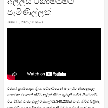
අල්ලස් කොමිසමට
පැමිණිල්ලක්
June 15, 2026
iri news
රජයේ ප්‍රස­ම්පා­දන ක්‍රියා පටි­පා­ටි­යෙන් බැහැ­රව නීත්‍ය­නු­කූල
නොවන ව්‍යාපෘති කිරීම තුළින් හිටපු ඇමැති රංජිත් සිය­ඹ­ලා­පි­
ටිය විසින් රාජ්‍ය මුදල් රුපි­යල් 62,340,233ක් වංචා කිරීම පිළි­බඳ
සාප­රාධී ලෙස පරි­හ­ර­ණය කර ඇති බවට අල්ලස් හෝ දූෂණ