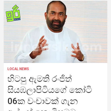
LOCAL NEWS
හිටපු ඇමති රංජිත්
සියඹලාපිටියගේ කෝටි
06ක වංචාවක් ගැන