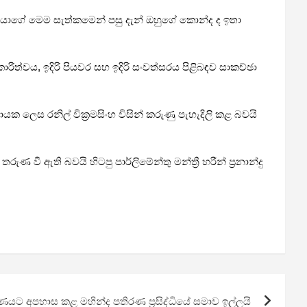
ිවරයාගේ මෙම සැත්කමෙන් පසු දැන් ඔහුගේ කොන්ද ද ඉතා
කාරීත්වය, ඉදිරි පියවර සහ ඉදිරි සංවත්සරය පිළිබඳව සාකච්ඡා
ෙස රනිල් වික්‍රමසිංහ විසින් කරුණු පැහැදිලි කළ බවයි
ී ඇති බවයි හිටපු පාර්ලිමේන්තු මන්ත්‍රී හරීන් ප්‍රනාන්දු
ට අපහාස කළ මහින්ද පතිරණ ප්‍රසිද්ධියේ සමාව ඉල්ලයි