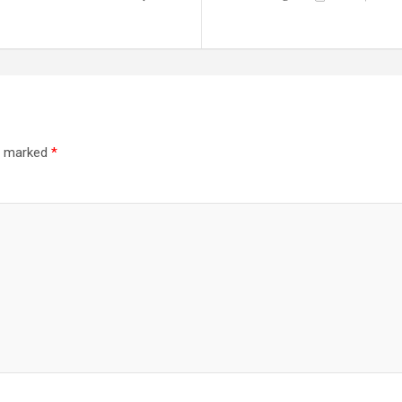
re marked
*