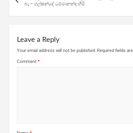
navigation
o
p
m
බෑ – ගල්කන්දේ ධම්මානන්ද හිමි
k
p
Leave a Reply
Your email address will not be published.
Required fields a
Comment
*
Name
*