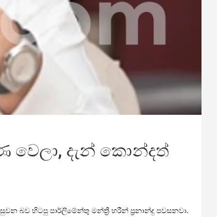
ුණ වෙලා, දැන් කොන්දත්
 බව හිටපු පාර්ලිමේන්තු මන්ත්‍රී හරීන් ප්‍රනාන්දු පවසනවා.