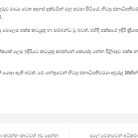
ුරුව මාධ්‍ය වෙත අදහස් දක්වමින් ඔහු පවසා සිටියේ, හිටපු ජනාධිපත
ි.
 මෙලෙස පක්ෂ කටයුුතු හා සම්බන්ධ වූ බවත්, එහිදී පක්ෂයේ ඉදිරි ක්‍රියා
ක් ලෙස ඉදිරියට කටයුතු කරන්නේ කෙසේද යන්න පිළිබඳව පක්ෂ නායක ල
 ඇති බවත්, මේ හේතුවෙන් හිටපු ජනාධිපතිවරයා අවුරුදු 10කින් තරුණ ව
, බාධා කරන්න කාටවත් ඉඩ දෙන්න
සලේ වෙනුවෙන් අධිකරණය