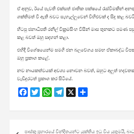
ඒ අනුව, ඊයේ පැවති එක්සත් ජාතික පක්ෂයේ රැස්වීමකින් අනත
ශක්තිමත් වී ඇති බවට සැහැල්ලුවෙන් විහිළුවක් ද සිදු කළ බවය
හිටපු ජනාධිපති රනිල් වික්‍රමසිංහ විසින් මාස තුනකට පමණ පසු
කළ බවත් ඔහු සඳහන් කළා.
එහිදී විශේෂයෙන්ම සමගි ජන බලවේගය සමඟ ඒකාබද්ධ විපක්ෂය
ඔහු ප්‍රකාශ කළේ.
නව නායකත්වයක් අවශ්‍ය නොවන බවත්, ඔහුට අලුත් හදවතක් යොදා
වැඩිදුරටත් ප්‍රකාශ කර සිටියේ.
F
T
W
T
X
S
a
wi
h
el
h
ce
tt
at
e
ar
b
er
s
gr
e
Post
o
A
a
පාස්කු ප්‍රහාරයේ වින්දිතයන්ට යුක්තිය ඉටු විය යුතුමයි