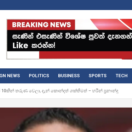
IGN NEWS
POLITICS
BUSINESS
SPORTS
TECH
10කින් තරුණ වෙලා, දැන් කොන්දත් ශක්තිමත් – හරීන් ප්‍රනාන්දු