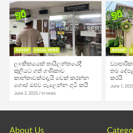
GOSSIP
LOCAL NEWS
GOSSIP
L
ලාංකිකයෙක් තායිලන්තයේදී
ව්‍යාපාර
කුලියට ගත් ගණිකාව
තම දේපළ
කාන්තාවක්මදැයි චෙක් කරන්න
කරයි
ගොස් ඔළුව පැලෙන්න ගුටි කයි
June 1, 202
June 2, 2025
iri news
About Us
Catego