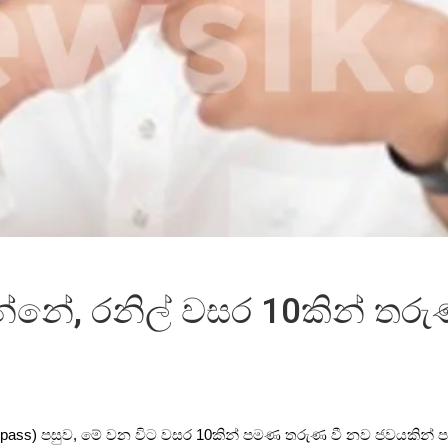
ඉන්නේ, රනිල් වසර 10කින් තර
(bypass) පසුව, මේ වන විට වසර 10කින් පමණ තරුණ වී නව ජවයකින් පසුවන