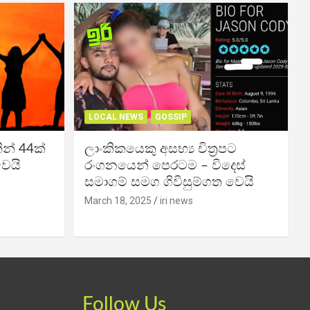
LOCAL NEWS
GOSSIP
න් 44ක්
ලාංකිකයෙකු අසභ්‍ය චිත්‍රපට
වෙයි
රංගනයෙන් පෙරටම – විදෙස්
සමාගම් සමග ගිවිසුම්ගත වෙයි
March 18, 2025
iri news
Follow Us