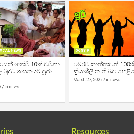
OCAL NEWS
GOSSIP
ිකයෙක් කෝටි 10ක් වටිනා
මෙරට කාන්තාවන් 100කි
 බුද්ධ ශාසනයට පූජා
ක්‍රියාශීලී නැති බව හෙළි
March 27, 2025
iri news
5
iri news
ries
Resources