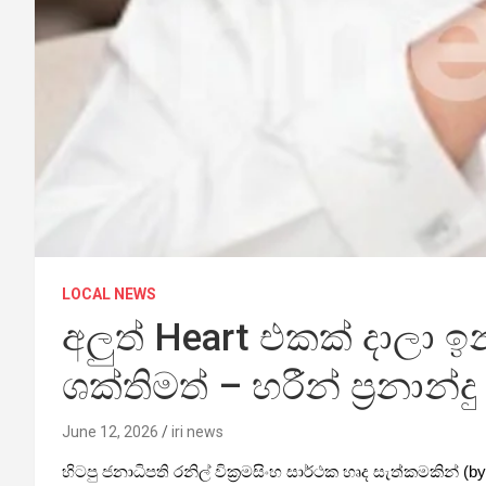
LOCAL NEWS
අලුත් Heart එකක් දාලා 
ශක්තිමත් – හරීන් ප්‍රනාන්දු
June 12, 2026
iri news
හිටපු ජනාධිපති රනිල් වික්‍රමසිංහ සාර්ථක හෘද සැත්කමකින් 