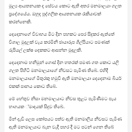
මුල්‍ය ආයතනයක ද සේවය කොට ඇති අතර මනමාලයා ගලත
ප්‍රදේශයේය. ඔහුද පුද්ගලික ආයතනයක රැකියාවක්
කරන්නෙකි.
දෙදෙනාගේ විවාහය මීට දින පහකට පෙර සිදුකර ඇත්තේ
විශාල මුදලක් වැය කරමිනි ඡායාරූප ශිල්පියාට පමණක්
රුපියල් ලක්ෂ දෙකකට ආසන්න මුදලකි.
දෙදෙනාම හනිමුන් ගොස් දින හතරක් පමණ ගත කොට යලි
ගලත පිහිටි මනමාලයාගේ නිවසට පැමිණ තිබේ. එහිදී
මනමාලයාගේ මිතුරකු හමුවී ඇති මනමාලයා දෙදෙනාම බියර්
එකක් පානය කොට තිබේ.
මේ හේතුව නිසා මනමාලයාට නිවස තුළට පැමිණීමට පැය
භාගයක ්මාදයක් සිදුව තිබේ.
මින් දැඩි ලෙස කෝපයට පත්ව ඇති මනමාලිය නිවසට පැමිණ
ඇති මනමාලයාට බැන වැදී පහර දී මට පටන් ගෙන තිබේ