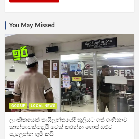
You May Missed
GOSSIP
LOCAL NEWS
ලාංකිකයෙක් තායිලන්තයේදී කුලියට ගත් ගණිකාව
කාන්තාවක්මදැයි චෙක් කරන්න ගොස් ඔළුව
පැලෙන්න ගුටි කයි