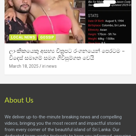
LOCAL NEWS
GOSSIP
ලාංකිකයෙකු අසභ්‍ය චිත්‍රපට රංගනයෙන් පෙරටම –
විදෙස් සමාගම් සමග ගිවිසුම්ගත වෙයි
March 18, 2025
iri news
About Us
We deliver up-to-the-minute breaking news and compelling
videos, bringing you the most recent and impactful stories
from every corner of the beautiful island of Sri Lanka. Our
dedicated team works tirelessly to keep you informed, ensuring