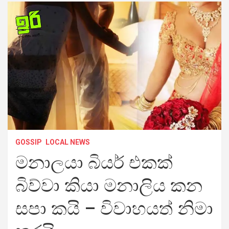
GOSSIP
LOCAL NEWS
මනාලයා බියර් එකක්
බිව්වා කියා මනාලිය කන
සපා කයි – විවාහයත් නිමා