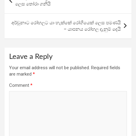
o
A
a
navigation
ලෙස තෝරා ගනියි
o
p
m
k
p
අර්චුනාට රෝහලට යා හැක්කේ රෝගියෙක් ලෙස පමණයි
– යාපනය රෝහල දැනුම් දෙයි
Leave a Reply
Your email address will not be published.
Required fields
are marked
*
Comment
*