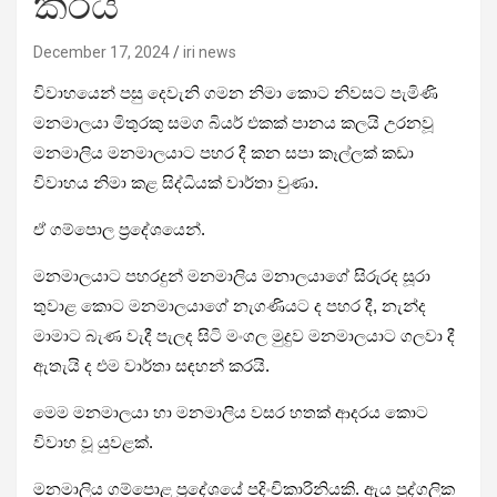
කරයි
December 17, 2024
iri news
විවාහයෙන් පසු දෙවැනි ගමන නිමා කොට නිවසට පැමිණි
මනමාලයා මිතුරකු සමග බියර් එකක් පානය කලයි උරනවූ
මනමාලිය මනමාලයාට පහර දී කන සපා කෑල්ලක් කඩා
විවාහය නිමා කළ සිද්ධියක් වාර්තා වුණා.
ඒ ගම්පොල ප්‍රදේශයෙන්.
මනමාලයාට පහරදුන් මනමාලිය මනාලයාගේ සිරුරද සූරා
තුවාළ කොට මනමාලයාගේ නැගණියට ද පහර දී, නැන්ද
මාමාට බැණ වැදී පැලද සිටි මංගල මුදුව මනමාලයාට ගලවා දී
ඇතැයි ද එම වාර්තා සඳහන් කරයි.
මෙම මනමාලයා හා මනමාලිය වසර හතක් ආදරය කොට
විවාහ වූ යුවළක්.
මනමාලිය ගම්පොළ ප්‍රදේශයේ පදිංචිකාරිනියකි. ඇය පුද්ගලික