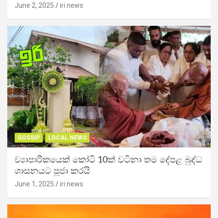
June 2, 2025
iri news
GOSSIP
LOCAL NEWS
ව්‍යාපාරිකයෙක් කෝටි 10ක් වටිනා තම දේපළ බුද්ධ
ශාසනයට පූජා කරයි
June 1, 2025
iri news