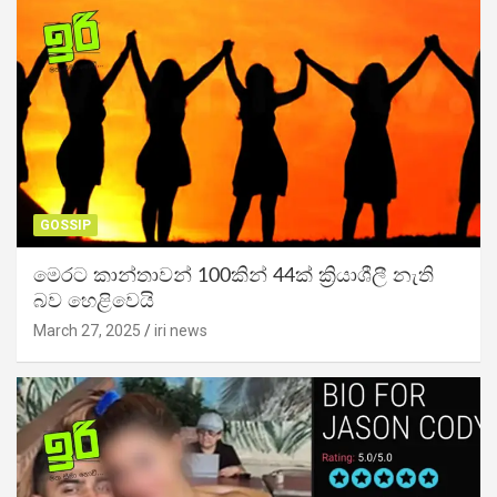
GOSSIP
මෙරට කාන්තාවන් 100කින් 44ක් ක්‍රියාශීලී නැති
බව හෙළිවෙයි
March 27, 2025
iri news