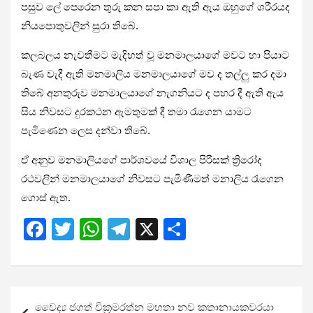
පසුව ලේ පෙරෙන තුරු කන සපා කා ඇති ඇය ඔහුගේ ශරීරයද
නියපොතුවලින් සුරා තිබේ.
කලබලය නැවතීමට මැදිහත් වූ මනමාලයාගේ මවට හා පියාට
බැණ වැදී ඇති මනමාලිය මනමාලයාගේ මව ද තල්ලු කර දමා
තිබේ අනතුරුව මනමාලයාගේ නැගනියට ද පහර දී ඇති ඇය
සිය නිවසට දුරකථන ඇමතුමක් දී තමා රැගෙන යාමට
පැමිණෙන ලෙස දන්වා තිබේ.
ඒ අනුව මනමාලියගේ පාර්ශවයේ විශාල පිරිසක් ත්‍රිරෝද
රථවලින් මනමාලයාගේ නිවසට පැමිණීමත් මනාලිය රැගෙන
ගොස් ඇත.
F
T
W
T
X
S
a
wi
h
el
h
ce
tt
at
e
ar
b
er
s
gr
e
Post
වෛද්‍ය ජගත් වික්‍රමරත්න මහතා නව කතානායකවරයා