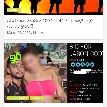
GOSSIP
මෙරට කාන්තාවන් 100කින් 44ක් ක්‍රියාශීලී නැති
බව හෙළිවෙයි
March 27, 2025
iri news
LOCAL NEWS
GOSSIP