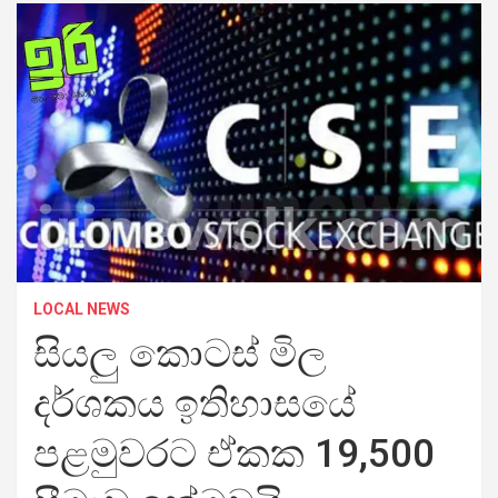
LOCAL NEWS
සියලු කොටස් මිල
දර්ශකය ඉතිහාසයේ
පළමුවරට ඒකක 19,500