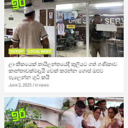
GOSSIP
LOCAL NEWS
ලාංකිකයෙක් තායිලන්තයේදී කුලියට ගත් ගණිකාව
කාන්තාවක්මදැයි චෙක් කරන්න ගොස් ඔළුව
පැලෙන්න ගුටි කයි
June 2, 2025
iri news