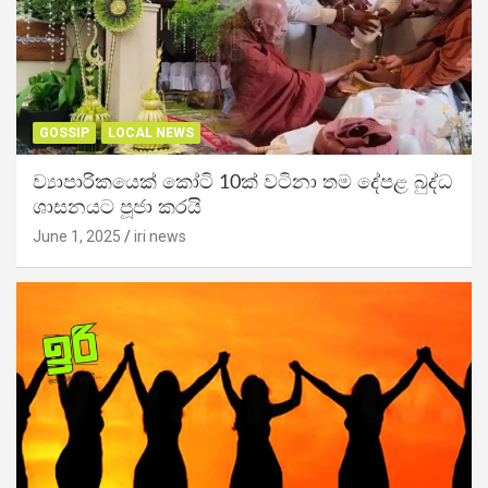
GOSSIP
LOCAL NEWS
ව්‍යාපාරිකයෙක් කෝටි 10ක් වටිනා තම දේපළ බුද්ධ
ශාසනයට පූජා කරයි
June 1, 2025
iri news