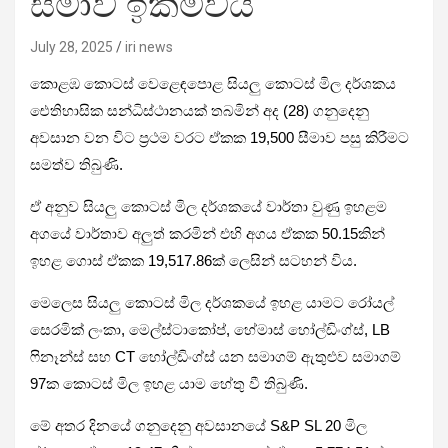
සීමාව ඉක්මවයි
July 28, 2025
iri news
කොළඹ කොටස් වෙළෙඳපොළ සියලු කොටස් මිල දර්ශකය
ඓතිහාසික සන්ධිස්ථානයක් තබමින් අද (28) ගනුදෙනු
අවසාන වන විට ප්‍රථම වරට ඒකක 19,500 සීමාව පසු කිරීමට
සමත්ව තිබුණි.
ඒ අනුව සියලු කොටස් මිල දර්ශකයේ වාර්තා වුණු ඉහළම
අගයේ වාර්තාව අලුත් කරමින් එහි අගය ඒකක 50.15කින්
ඉහළ ගොස් ඒකක 19,517.86ක් ලෙසින් සටහන් විය.
මෙලෙස සියලු කොටස් මිල දර්ශකයේ ඉහළ යාමට රෝයල්
සෙරමික් ලංකා, මෙල්ස්ටාකෝප්, හේමාස් හෝල්ඩිංග්ස්, LB
ෆිනෑන්ස් සහ CT හෝල්ඩිංග්ස් යන සමාගම් ඇතුළුව සමාගම්
97ක කොටස් මිල ඉහළ යාම හේතු වී තිබුණි.
මේ අතර දිනයේ ගනුදෙනු අවසානයේ S&P SL 20 මිල