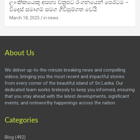
ලාංකිකයෙකු අසභ්‍ය චිත්‍රපට රංගනයෙන් පෙරටම –
විදෙස් සමාගම් සමග ගිවිසුම්ගත වෙයි
March 18, 2025
iri news
About Us
We deliver up-to-the-minute breaking news and compelling
videos, bringing you the most recent and impactful stories
from every corner of the beautiful island of Sri Lanka. Our
dedicated team works tirelessly to keep you informed, ensuring
that you stay ahead with the latest developments, significant
events, and noteworthy happenings across the nation.
Categories
Blog
(492)