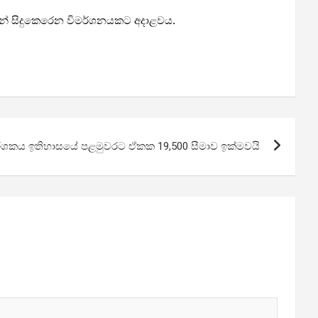
ධයෙන් සිදුකෙරෙන විමර්ශනයකට අදාළවය.
ර්ශකය ඉතිහාසයේ පළමුවරට ඒකක 19,500 සීමාව ඉක්මවයි