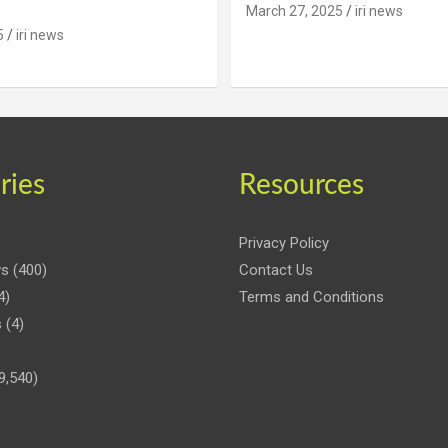
March 27, 2025
iri news
5
iri news
ries
Resources
Privacy Policy
ws
(400)
Contact Us
4)
Terms and Conditions
s
(4)
9,540)