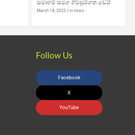
සමාගම් සමග ගිවිසුම්ගත වෙයි
March 18, 2025
iri news
Follow Us
Facebook
X
YouTube