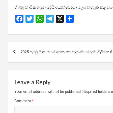
ඒ ඔහු නාවික හමුදා බුද්ධි අධ්‍යක්ෂවරයා ලෙස කටයුතු කළ 
F
T
W
T
X
S
a
wi
h
el
h
ce
tt
at
e
ar
b
er
s
gr
e
Post
o
A
a
2025 පළමු මාස හයේ අපනයන ආදායම ඩොලර් බිලියන 8.
navigation
o
p
m
k
p
Leave a Reply
Your email address will not be published.
Required fields a
Comment
*