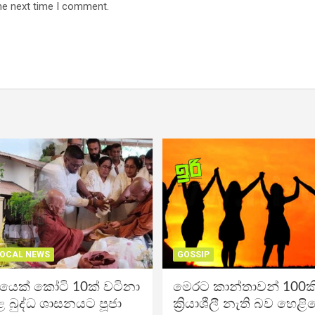
he next time I comment.
OCAL NEWS
GOSSIP
ිකයෙක් කෝටි 10ක් වටිනා
මෙරට කාන්තාවන් 100කි
 බුද්ධ ශාසනයට පූජා
ක්‍රියාශීලී නැති බව හෙළි