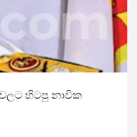
වලට හිටපු නාවික