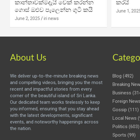
කාන්තාවක්මදැයි චෙක් කරන්න
කරයි
ගොස් ඔළුව පැලෙන්න ගුටි කයි
June 1, 202
June 2, 2025
iri news
About Us
Catego
We deliver up-to-the-minute breaking news
Blog
(492)
and compelling videos, bringing you the most
Breaking Ne
recent and impactful stories from every
Business
(31
corner of the beautiful island of Sri Lanka.
Foreign New
Our dedicated team works tirelessly to keep
you informed, ensuring that you stay ahead
Gossip
(111)
with the latest developments, significant
Local News
(
events, and noteworthy happenings across
Politics
(603)
the nation.
Sports
(99)