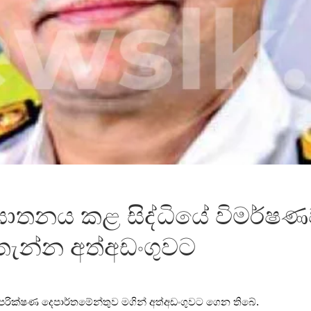
ඝාතනය කළ සිද්ධියේ විමර්ෂණ
තැන්න අත්අඩංගුවට
 පරික්ෂණ දෙපාර්තමේන්තුව මගින් අත්අඩංගුවට ගෙන තිබේ.