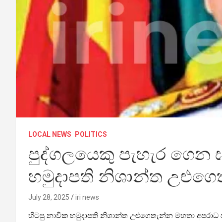
LOCAL NEWS
POLITICS
පුද්ගලයෙකු පැහැර ගෙන 
හමුදාපති නිශාන්ත උළුගෙ
July 28, 2025
iri news
හිටපු නාවික හමුදාපති නිශාන්ත උළුගෙතැන්න මහතා අපරාධ