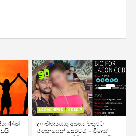
LOCAL NEWS
GOSSIP
න් 44ක්
ලාංකිකයෙකු අසභ්‍ය චිත්‍රපට
වෙයි
රංගනයෙන් පෙරටම – විදෙස්