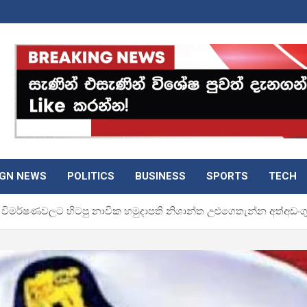
IGN NEWS
POLITICS
BUSINESS
SPORTS
TECH
 විමර්ෂණවලට හිටපු නාවික හමුදාපති නිශාන්ත උළුගෙතැන්න අත්අඩංග