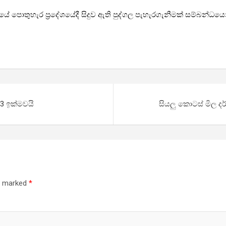
සමයේ පොතුහැර ප්‍රදේශයේදී සිදුව ඇති පුද්ගල පැහැරගැනීමක් සම්බන්
3 ඉක්මවයි
සියලු කොටස් මිල ද
re marked
*