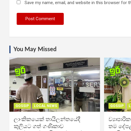
Save my name, email, and website in this browser for t
You May Missed
GOSSIP
LOCAL NEWS
GOSSIP
L
ලාංකිකයෙක් තායිලන්තයේදී
ව්‍යාපාර
කුලියට ගත් ගණිකාව
තම දේපළ