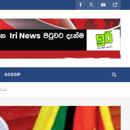
GOSSIP
ුවට