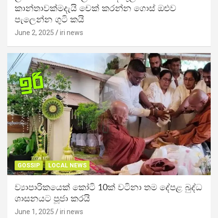
කාන්තාවක්මදැයි චෙක් කරන්න ගොස් ඔළුව
පැලෙන්න ගුටි කයි
June 2, 2025
iri news
GOSSIP
LOCAL NEWS
ව්‍යාපාරිකයෙක් කෝටි 10ක් වටිනා තම දේපළ බුද්ධ
ශාසනයට පූජා කරයි
June 1, 2025
iri news