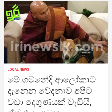
LOCAL NEWS
මේ ගමනේදි ආලෝකාට
දැනෙන වේදනාව අපිට
වඩා දෙගුණයක් වැඩියි,