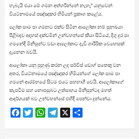
හැබැයි එයා මේ ගමන අත්හරින්නේ නැහැ” යනුවෙන්
වියට්නාමයේ පඤ්ඤාකර හිමියන් ප්‍රකාශ කළේය.
ලෝක සාම පා ගමනට එක්ව සිටින ආලෝකා නම් සුනඛයා
පිළිබඳව අදහස් දක්වමින් උන්වහන්සේ කියා සිටියේ, දිගු දුර පා
ගමනේදී මිනිසුන්ට වඩා ආලෝකාට දැඩි ශාරීරික වෙහෙසක්
දැනෙන බවයි.
ආලෝකා යනු පුහුණු කරන ලද සර්විස් ඩොග් සතෙකු වන
අතර, වියට්නාමයේ පඤ්ඤාකර හිමියන්ගේ ලෝක සාම පා
ගමනේ ආරම්භයේ සිටම එයට සහභාගී වෙයි. ආලෝකාගේ
කැපවීම සහ නොපසුබට උත්සාහය මිනිසුන්ටද මහත්
ආදර්ශයක් බව උන්වහන්සේ එහිදී පෙන්වා දුන්නේය.
F
T
W
T
X
S
a
wi
h
el
h
ce
tt
at
e
ar