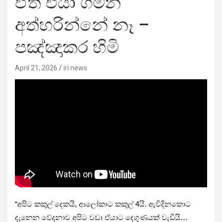
ඒත් එයා ගමන
අත්හරින්නේ නෑ –
පඤ්ඤාකර හිමි
April 21, 2026
iri news
“අපිට කකුල් දෙකයි, ආලෝකාට කකුල් 4යි. ඇවිදිනකොට
දැනෙන වේදනාව අපිට වඩා ඒයාට දෙගුණයක් වැඩියි…