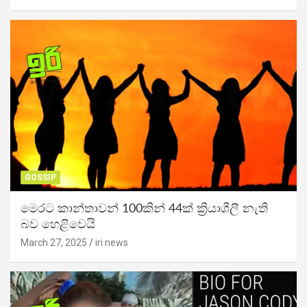
GOSSIP
මෙරට කාන්තාවන් 100කින් 44ක් ක්‍රියාශීලී නැති
බව හෙළිවෙයි
March 27, 2025
iri news