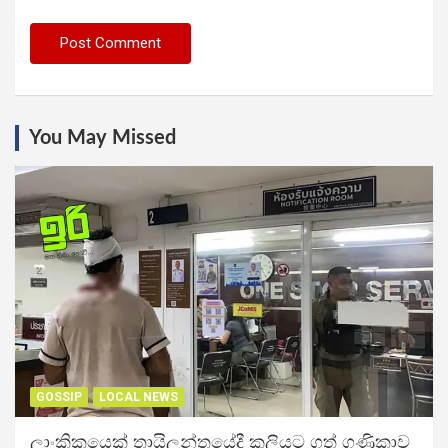
You May Missed
GOSSIP
LOCAL NEWS
ලාංකිකයෙක් තායිලන්තයේදී කුලියට ගත් ගණිකාව