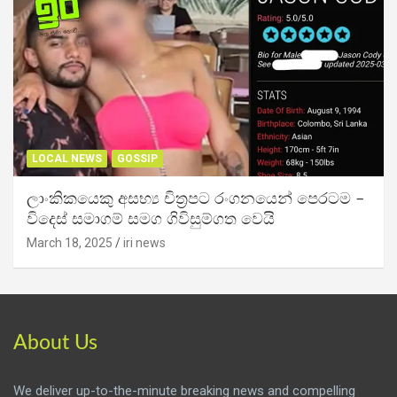
LOCAL NEWS
GOSSIP
ලාංකිකයෙකු අසභ්‍ය චිත්‍රපට රංගනයෙන් පෙරටම –
විදෙස් සමාගම් සමග ගිවිසුම්ගත වෙයි
March 18, 2025
iri news
About Us
We deliver up-to-the-minute breaking news and compelling