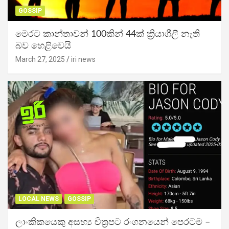
GOSSIP
මෙරට කාන්තාවන් 100කින් 44ක් ක්‍රියාශීලී නැති
බව හෙළිවෙයි
March 27, 2025
iri news
LOCAL NEWS
GOSSIP
ලාංකිකයෙකු අසභ්‍ය චිත්‍රපට රංගනයෙන් පෙරටම –