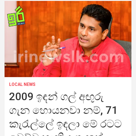
LOCAL NEWS
2009 ඉඳන් ගල් අඟුරු
ගැන හොයනවා නම්, 71
කැරැල්ලේ ඉඳලා මේ රටට