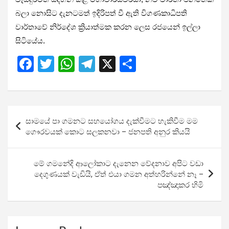
බලා නොසිට දැනටමත් ඉදිරිපත් වී ඇති විගණකාධිපති
වාර්තාවේ නිර්දේශ ක්‍රියාත්මක කරන ලෙස රජයෙන් ඉල්ලා
සිටියේය.
F
T
W
T
X
S
a
wi
h
el
h
ce
tt
at
e
ar
b
er
s
gr
e
Post
සාමයේ පා ගමනට සහයෝගය දැක්වීමට හැකිවීම මම
o
A
a
navigation
ගෞරවයක් කොට සලකනවා – ජනපති අනුර කියයි
o
p
m
k
p
මේ ගමනේදි ආලෝකාට දැනෙන වේදනාව අපිට වඩා
දෙගුණයක් වැඩියි, ඒත් එයා ගමන අත්හරින්නේ නෑ –
පඤ්ඤාකර හිමි