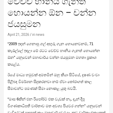
වෙච්ච හානිය ගැනත්
හොයන්න ඕන – චන්න
ජයසුමන
April 21, 2026
iri news
“2009 ඉඳන් ගෙනාපු ගල් අඟුරු ගැන හොයනවනම්, 71
කැරැල්ලේ ඉඳලා මේ රටට වෙච්ච හානිය ගැනත් හොයන්න
ඕන” යනුවෙන් මහාචාර්ය චන්න ජයසුමන මහතා ප්‍රකාශ
කළේය.
ඊයේ මාධ්‍ය හමුවක් අමතමින් ඔහු කියා සිටියේ, දූෂණ වංචා
පිළිබඳ විමර්ශන සිදුකරනවා නම් ඒවා තෝරාගත් කාල
සීමාවන්ට පමණක් සීමා නොකළ යුතු බවයි.
“මාස 6කින් එන රිපෝර්ට් එක වැඩක් නෑ, දැන් දීපු
විගණකාධිපති වාර්තාව මත අවශ්‍ය පියවර ගන්න” යනුවෙන්
වැඩිදුරටත් සඳහන් කළ මහාචාර්යවරයා, නව වාර්තා එනතෙක්