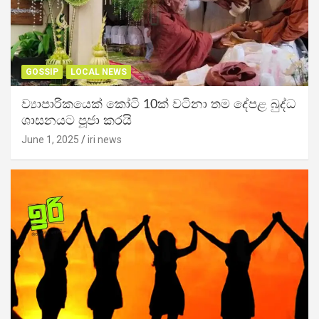
GOSSIP
LOCAL NEWS
ව්‍යාපාරිකයෙක් කෝටි 10ක් වටිනා තම දේපළ බුද්ධ
ශාසනයට පූජා කරයි
June 1, 2025
iri news