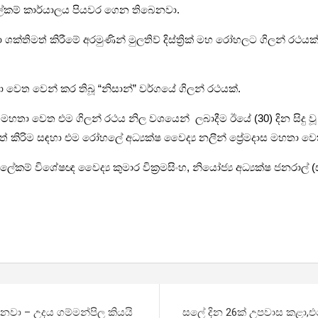
 ලේකම් කාර්යාලය පියවර ගෙන තිබෙනවා.
වා ශක්තිමත් කිරීමේ අරමුණින් මුලතිව් දිස්ත්‍රික් මහ රෝහලට ගිලන් රථ
වෙත වෙන් කර තිබූ “නිසාන්” වර්ගයේ ගිලන් රථයක්.
ස මහතා‌ වෙත එම ගිලන් රථය නිල වශ‌යෙන් ලබාදීම ඊයේ (30) දින සිදු වූ
මත් කිරිම සඳහා එම රෝහලේ අධ්‍යක්ෂ වෛද්‍ය නලීන් ප්‍රේමදාස මහතා වෙ
 විශේෂඥ වෛද්‍ය කුමාර වික්‍රමසිංහ, නියෝජ්‍ය අධ්‍යක්ෂ ජනරාල් (සැපයුම
ෙනවා – උදය ගම්මන්පිල කියයි
සලේ දින 26ක් උපවාස කළා,එ