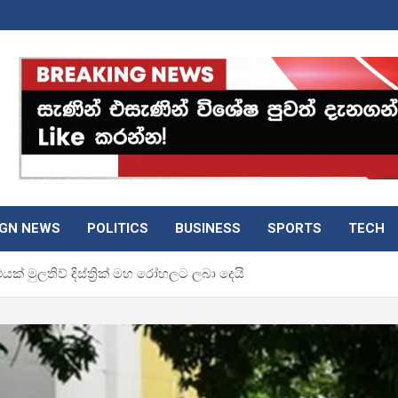
IGN NEWS
POLITICS
BUSINESS
SPORTS
TECH
් මුලතිව් දිස්ත්‍රික් මහ රෝහලට ලබා දෙයි