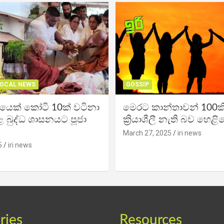
OCAL NEWS
GOSSIP
ිකයෙක් කෝටි 10ක් වටිනා
මෙරට කාන්තාවන් 100කි
 බුද්ධ ශාසනයට පූජා
ක්‍රියාශීලී නැති බව හෙළි
March 27, 2025
iri news
5
iri news
ries
Resources