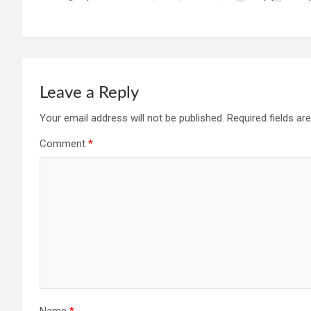
navigation
o
p
m
k
p
Leave a Reply
Your email address will not be published.
Required fields a
Comment
*
Name
*