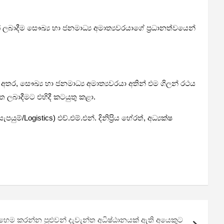
යක් ලබාදීම සෞඛ්‍ය හා ජනමාධ්‍ය අමාත්‍යවරයාගේ ප්‍රධානත්වයෙන්
 අතර, සෞඛ්‍ය හා ජනමාධ්‍ය අමාත්‍යවරයා අතින් එම ගිලන් රථය
ත ලබාදීමට එහිදී කටයුතු කළා.
්/Logistics) එච්.එම්.එන්. දිනිප්‍රිය හේරත්, අධ්‍යක්ෂ
හෙම කරන්න පුළුවන් දැවැන්ත අධිෂ්ඨානයක් ඇති අයෙකුට