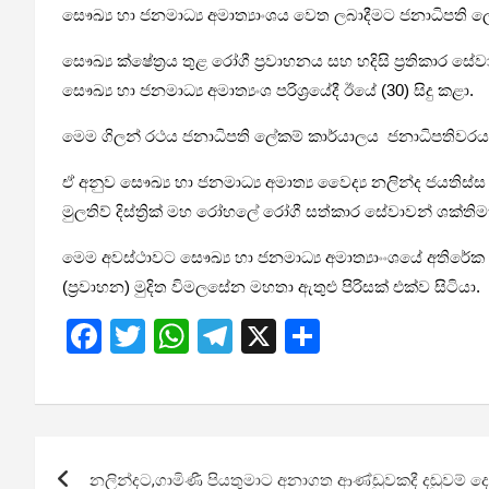
සෞඛ්‍ය හා ජනමාධ්‍ය අමාත්‍යාංශය වෙත ලබාදීමට ජනාධිපති
සෞඛ්‍ය ක්ෂේත්‍රය තුළ රෝගී ප්‍රවාහනය සහ හදිසි ප්‍රතිකාර සේ
සෞඛ්‍ය හා ජනමාධ්‍ය අමාත්‍යංශ පරිශ්‍රයේදී ඊයේ (30) සිදු කළා.
මෙම ගිලන් රථය ජනාධිපති ලේකම් කාර්යාලය ජනාධිපතිවරයා 
ඒ අනුව සෞඛ්‍ය හා ජනමාධ්‍ය අමාත්‍ය වෛද්‍ය නලින්ද ජයතිස්
මුලතිව් දිස්ත්‍රික් මහ රෝහලේ රෝගී සත්කාර සේවාවන් ශක්ති
මෙම අවස්ථාවට සෞඛ්‍ය හා ජනමාධ්‍ය අමාත්‍යාංංශයේ අතිරේක ලේකම්
(ප්‍රවාහන) මුදිත විමලසේන මහතා ඇතුළු පිරිසක් එක්ව සිටියා.
F
T
W
T
X
S
a
wi
h
el
h
ce
tt
at
e
ar
b
er
s
gr
e
Post
o
A
a
නලින්දට,ගාමිණී පියතුමාට ​අනාගත ආණ්ඩුවකදී දඬුවම් ද