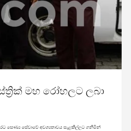
ස්ත්‍රික් මහ රෝහලට ලබා
ෙරට සෞඛ්‍ය සේවාවේ අවශ්‍යතාවය සැළකිල්ලට ගනිමින්