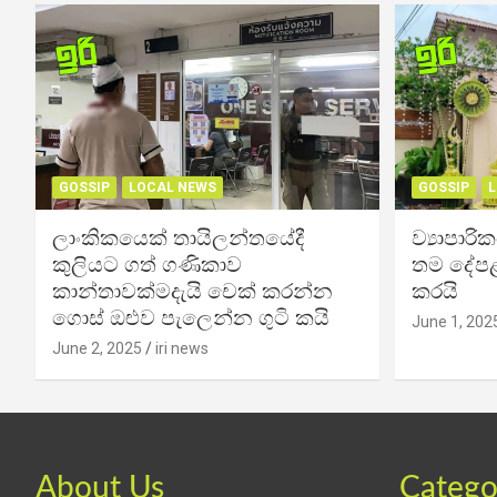
GOSSIP
LOCAL NEWS
GOSSIP
L
ලාංකිකයෙක් තායිලන්තයේදී
ව්‍යාපාර
කුලියට ගත් ගණිකාව
තම දේපළ
කාන්තාවක්මදැයි චෙක් කරන්න
කරයි
ගොස් ඔළුව පැලෙන්න ගුටි කයි
June 1, 202
June 2, 2025
iri news
About Us
Catego