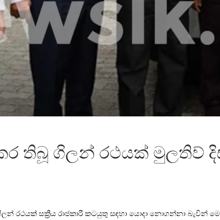
තිබූ ගිලන් රථයක් මුලතිව් දි
න් රථයක් සක්‍රීය රාජකාරී කටයුතු සඳහා යොදා නොගන්නා බැවින් ම