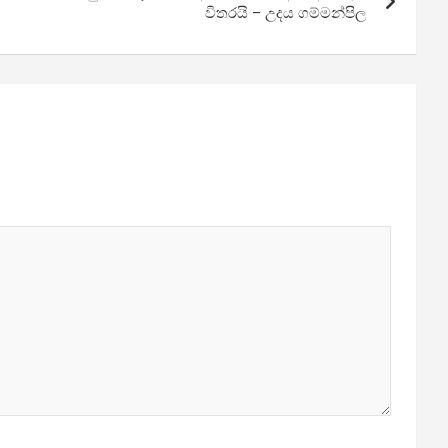
විතරයි – උදය ගම්මන්පිල