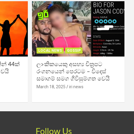
LOCAL NEWS
GOSSIP
න් 44ක්
ලාංකිකයෙකු අසභ්‍ය චිත්‍රපට
වෙයි
රංගනයෙන් පෙරටම – විදෙස්
සමාගම් සමග ගිවිසුම්ගත වෙයි
March 18, 2025
iri news
Follow Us