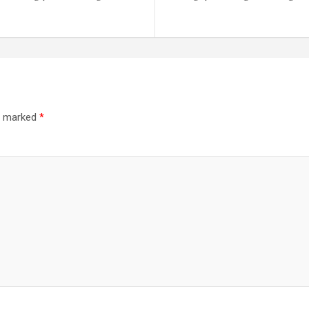
re marked
*