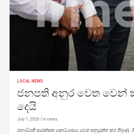
LOCAL NEWS
ජනපති අනුර වෙත වෙන් කර 
දෙයි
July 1, 2026
iri news
ජනාධිපති ආරක්ෂක කොට්ඨාසය වෙත අනුයුක්ත කර තිබුණු ගිල