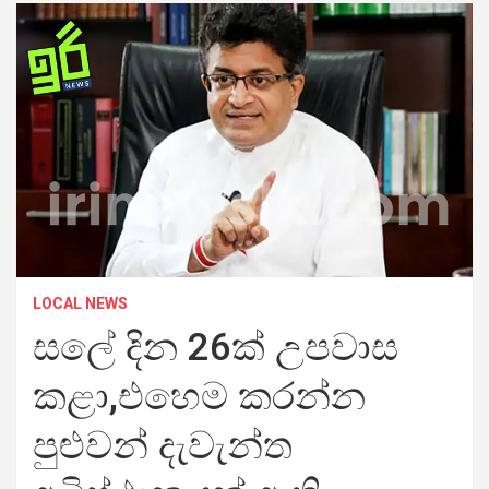
LOCAL NEWS
සලේ දින 26ක් උපවාස
කළා,එහෙම කරන්න
පුළුවන් දැවැන්ත