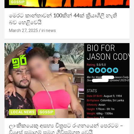
GOSSIP
මෙරට කාන්තාවන් 100කින් 44ක් ක්‍රියාශීලී නැති
බව හෙළිවෙයි
March 27, 2025
iri news
LOCAL NEWS
GOSSIP
ලාංකිකයෙකු අසභ්‍ය චිත්‍රපට රංගනයෙන් පෙරටම –
විදෙස් සමාගම් සමග ගිවිසුම්ගත වෙයි