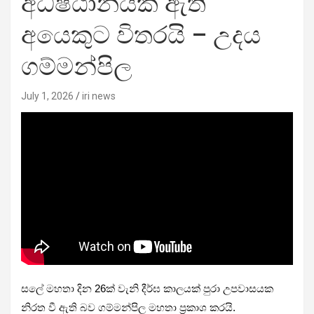
අධිෂ්ඨානයක් ඇති
අයෙකුට විතරයි – උදය
ගම්මන්පිල
July 1, 2026
iri news
සලේ මහතා දින 26ක් වැනි දීර්ඝ කාලයක් පුරා උපවාසයක
නිරත වී ඇති බව ගම්මන්පිල මහතා ප්‍රකාශ කරයි.