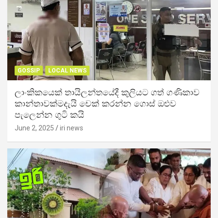
GOSSIP
LOCAL NEWS
ලාංකිකයෙක් තායිලන්තයේදී කුලියට ගත් ගණිකාව
කාන්තාවක්මදැයි චෙක් කරන්න ගොස් ඔළුව
පැලෙන්න ගුටි කයි
June 2, 2025
iri news