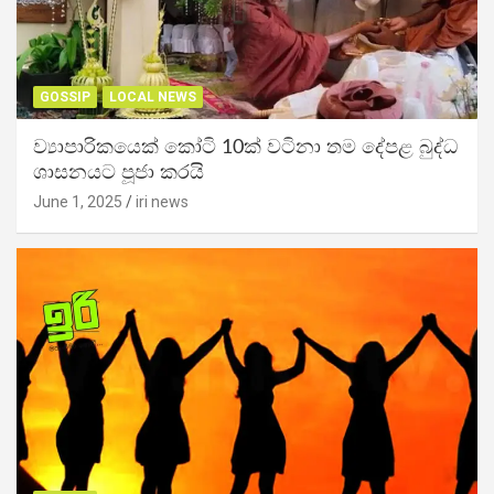
GOSSIP
LOCAL NEWS
ව්‍යාපාරිකයෙක් කෝටි 10ක් වටිනා තම දේපළ බුද්ධ
ශාසනයට පූජා කරයි
June 1, 2025
iri news