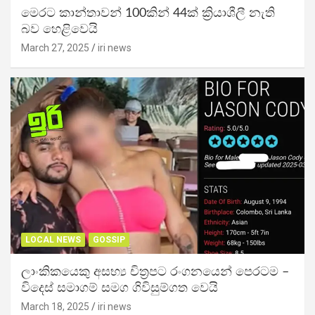
මෙරට කාන්තාවන් 100කින් 44ක් ක්‍රියාශීලී නැති
බව හෙළිවෙයි
March 27, 2025
iri news
LOCAL NEWS
GOSSIP
ලාංකිකයෙකු අසභ්‍ය චිත්‍රපට රංගනයෙන් පෙරටම –
විදෙස් සමාගම් සමග ගිවිසුම්ගත වෙයි
March 18, 2025
iri news