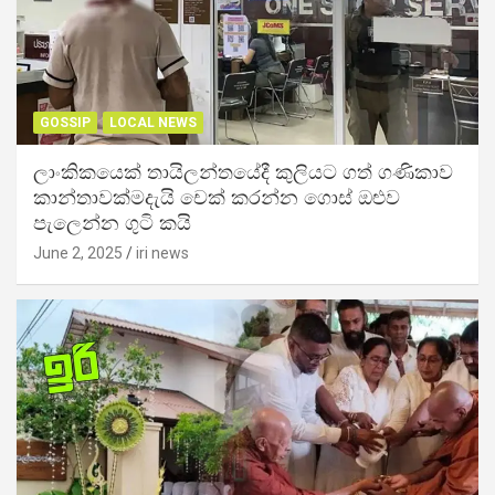
GOSSIP
LOCAL NEWS
ලාංකිකයෙක් තායිලන්තයේදී කුලියට ගත් ගණිකාව
කාන්තාවක්මදැයි චෙක් කරන්න ගොස් ඔළුව
පැලෙන්න ගුටි කයි
June 2, 2025
iri news