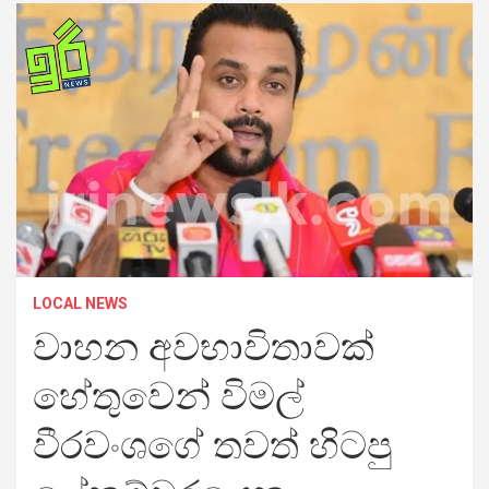
LOCAL NEWS
වාහන අවභාවිතාවක්
හේතුවෙන් විමල්
වීරවංශගේ තවත් හිටපු