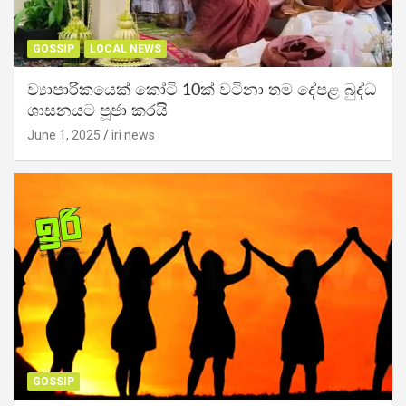
GOSSIP
LOCAL NEWS
ව්‍යාපාරිකයෙක් කෝටි 10ක් වටිනා තම දේපළ බුද්ධ
ශාසනයට පූජා කරයි
June 1, 2025
iri news
GOSSIP