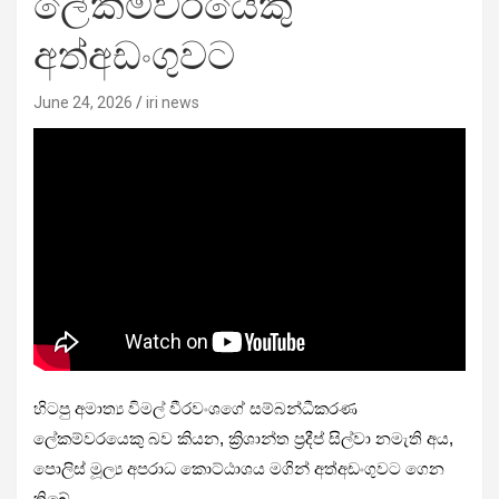
ලේකම්වරයෙකු
අත්අඩංගුවට
June 24, 2026
iri news
හිටපු අමාත්‍ය විමල් වීරවංශගේ සම්බන්ධීකරණ
ලේකම්වරයෙකු බව කියන, ක්‍රිශාන්ත ප්‍රදීප් සිල්වා නමැති අය,
පොලිස් මූල්‍ය අපරාධ කොට්ඨාශය මගින් අත්අඩංගුවට ගෙන
තිබේ.