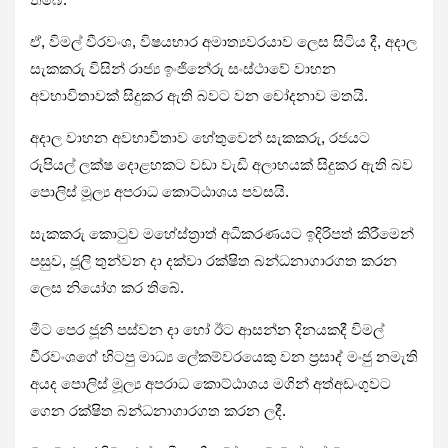
ඒ, විමල් වීරවංශ, විෂයභාර අමාත්‍යවරයාව ලෙස සිටිය දී, අදාල
සැකකරු විසින් රාජ්‍ය ඉංජිනේරු සංස්ථාවේ වාහන
අවභාවිතාවක් සිදුකර ඇති බවට වන චෝදනාව මතයි.
අදාල වාහන අවභාවිතාව හේතුවෙන් සැකකරු, රජයට
රුපියල් ලක්ෂ දොළහකට වඩා වැඩි අලාභයක් සිදුකර ඇති බව
පොලිස් මූල්‍ය අපරාධ කොට්ඨාශය පවසයි.
සැකකරු කොටුව මහේස්ත්‍රාත් අධිකරණයට ඉදිරිපත් කිරීමෙන්
පසුව, ජූලි තුන්වන දා දක්වා රක්ෂිත බන්ධනාගාරගත කරන
ලෙස නියෝග කර තිබේ.
මීට පෙර ජූනි පස්වන දා හෝ ඊට ආසන්න දිනයකදී විමල්
වීරවංශගේ හිටපු මාධ්‍ය ලේකම්වරයෙකු වන ප්‍රසාද් මංජු නමැති
අයද පොලිස් මූල්‍ය අපරාධ කොට්ඨාශය මගින් අත්අඩංගුවට
ගෙන රක්ෂිත බන්ධනාගාරගත කරන ලදී.