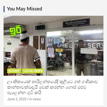
You May Missed
GOSSIP
LOCAL NEWS
ලාංකිකයෙක් තායිලන්තයේදී කුලියට ගත් ගණිකාව
කාන්තාවක්මදැයි චෙක් කරන්න ගොස් ඔළුව
පැලෙන්න ගුටි කයි
June 2, 2025
iri news