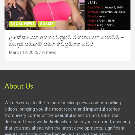
LOCAL NEWS
GOSSIP
ලාංකිකයෙකු අසභ්‍ය චිත්‍රපට රංගනයෙන් පෙරටම –
විදෙස් සමාගම් සමග ගිවිසුම්ගත වෙයි
March 18, 2025
iri news
About Us
We deliver up-to-the-minute breaking news and compelling
videos, bringing you the most recent and impactful stories
from every corner of the beautiful island of Sri Lanka. Our
dedicated team works tirelessly to keep you informed, ensuring
that you stay ahead with the latest developments, significant
events, and noteworthy happenings across the nation.