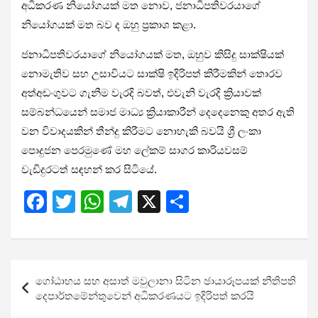
අධිකරණ නියෝගයක් මත නොව, ජනාධිපතිවරයාගේ
නියෝගයක් මත බව ද ඔහු ප්‍රකාශ කළා.
ජනාධිපතිවරයාගේ නියෝගයක් මත, ඔහුව කිසිදු සාක්ෂියක්
නොමැතිව සහ උසාවියට සාක්ෂි ඉදිරිපත් කිරීමකින් තොරව
අත්අඩංගුවට ගැනීම වැරදි බවත්, එවැනි වැරදි ක්‍රියාවක්
සම්බන්ධයෙන් සමාජ මාධ්‍ය ක්‍රියාකාරීන් දෙදෙනෙකු අතර ඇති
වන විවාදයකින් තීන්දු කිරීමට නොහැකි බවයි ශ්‍රී ලංකා
පොදුජන පෙරමුණේ මහ ලේකම් සාගර කාරියවසම්
වැඩිදුරටත් සඳහන් කර සිටියේ.
F
T
W
T
X
S
a
wi
h
el
h
ce
tt
at
e
ar
b
er
s
gr
e
Post
ගෝඨාභය සහ අසාත් මවුලානා සිටින ඡායාරූපයක් නීතිපති
o
A
a
navigation
දෙපාර්තමේන්තුවෙන් අධිකරණයට ඉදිරිපත් කරයි
o
p
m