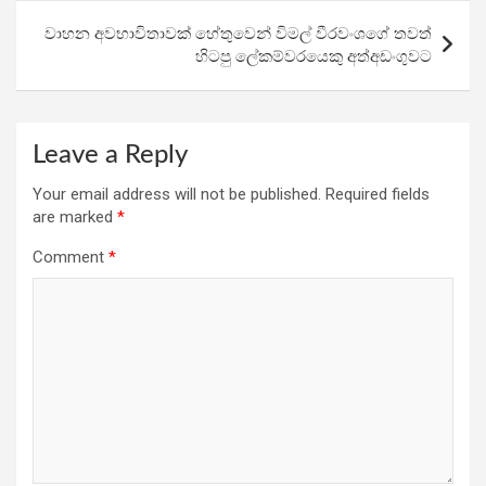
k
p
වාහන අවභාවිතාවක් හේතුවෙන් විමල් වීරවංශගේ තවත්
හිටපු ලේකම්වරයෙකු අත්අඩංගුවට
Leave a Reply
Your email address will not be published.
Required fields
are marked
*
Comment
*