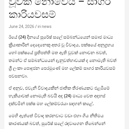
වූවක් නෙ‍ාවෙයි – සාගර
කාරියවසම්
June 24, 2026
iri news
ඊයේ (24) දිනයේ සුරේෂ් සලේ සම්බන්ධයෙන් සමාජ මාධ්‍ය
ක්‍රියාකාරීන් දෙදෙනෙකු අතර වූ විවාදය, පක්ෂයේ අනුග්‍රහය
හෝ පක්ෂයේ ප්‍රතිපත්ති මත ඇති වූවක් නොවන බවත්,
තමන්ට ඒ සම්බන්ධයෙන් දැනුවත්භාවයක් ද නොමැති බවත්
ශ්‍රී ලංකා පොදුජන පෙරමුණේ මහ ලේකම් සාගර කාරියවසම්
පවසනවා.
ඒ අනුව, එවැනි විවාදයකින් ජාතික තීරණයකට එළඹීමේ
හැකියාවක් නොමැති බවයි අද (24) මාධ්‍ය වෙත අදහස්
දක්වමින් පක්ෂ මහ ලේකම්වරයා සඳහන් කළේ.
මෙහි ඇත්තේ විවාද කරනවාට වඩා එහා ගිය නීතිමය
කාරණයක් බවත්, සුරේෂ් සලේ රඳවාගෙන තිබෙන්නේ