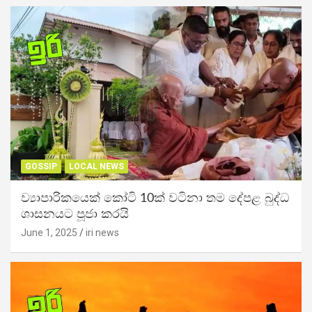
GOSSIP
LOCAL NEWS
ව්‍යාපාරිකයෙක් කෝටි 10ක් වටිනා තම දේපළ බුද්ධ
ශාසනයට පූජා කරයි
June 1, 2025
iri news