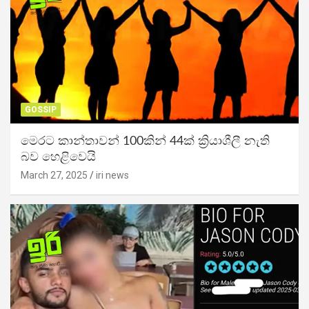
GOSSIP
මෙරට කාන්තාවන් 100කින් 44ක් ක්‍රියාශීලී නැති
බව හෙළිවෙයි
March 27, 2025
iri news