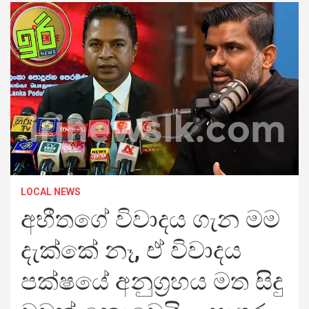
LOCAL NEWS
අභීතගේ විවාදය ගැන මම
දැක්කේ නෑ, ඒ විවාදය
පක්ෂයේ අනුග්‍රහය මත සිදු