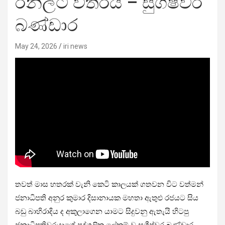
රනිල්ට විතරයි – සුගීෂ්වර
බණ්ඩාර
May 24, 2026
iri news
තවත් මාස හතරක් වැනි කෙටි කාලයක් ගතවන විට වත්මන්
ජනාධිපති අනුර කුමාර දිසානායක මහතා ඇතුළු රජයට සිය
බඩු බාහිරාදිය ද අකුලාගෙන යාමට සිදුවනු ඇතැයි හිටපු
ජනාධිපතිවරයාගේ පුද්ගලික ලේකම් වූ සුගීෂ්වර බණ්ඩාර