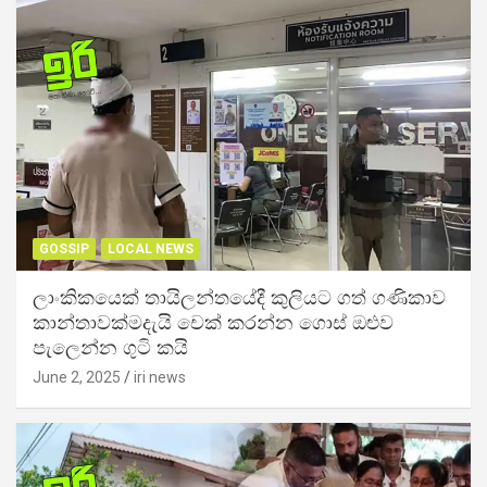
GOSSIP
LOCAL NEWS
ලාංකිකයෙක් තායිලන්තයේදී කුලියට ගත් ගණිකාව
කාන්තාවක්මදැයි චෙක් කරන්න ගොස් ඔළුව
පැලෙන්න ගුටි කයි
June 2, 2025
iri news