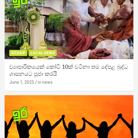
GOSSIP
LOCAL NEWS
ව්‍යාපාරිකයෙක් කෝටි 10ක් වටිනා තම දේපළ බුද්ධ
ශාසනයට පූජා කරයි
June 1, 2025
iri news