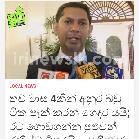
LOCAL NEWS
තව මාස 4කින් අනුර බඩු
ටික පැක් කරන් ගෙදර යයි;
රට ගොඩගන්න පුළුවන්