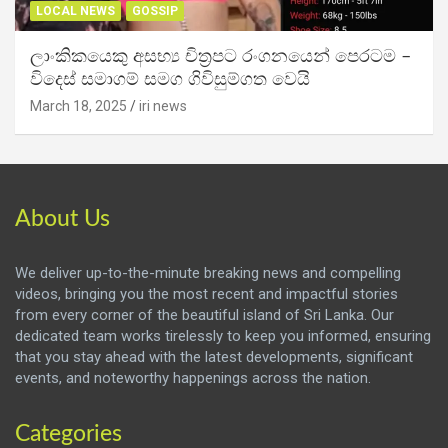
LOCAL NEWS
GOSSIP
ලාංකිකයෙකු අසභ්‍ය චිත්‍රපට රංගනයෙන් පෙරටම –
විදෙස් සමාගම් සමග ගිවිසුම්ගත වෙයි
March 18, 2025
iri news
About Us
We deliver up-to-the-minute breaking news and compelling
videos, bringing you the most recent and impactful stories
from every corner of the beautiful island of Sri Lanka. Our
dedicated team works tirelessly to keep you informed, ensuring
that you stay ahead with the latest developments, significant
events, and noteworthy happenings across the nation.
Categories