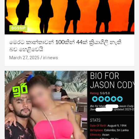
GOSSIP
මෙරට කාන්තාවන් 100කින් 44ක් ක්‍රියාශීලී නැති
බව හෙළිවෙයි
March 27, 2025
iri news