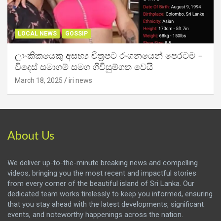
LOCAL NEWS
GOSSIP
ලාංකිකයෙකු අසභ්‍ය චිත්‍රපට රංගනයෙන් පෙරටම –
විදෙස් සමාගම් සමග ගිවිසුම්ගත වෙයි
March 18, 2025
iri news
About Us
We deliver up-to-the-minute breaking news and compelling
videos, bringing you the most recent and impactful stories
from every corner of the beautiful island of Sri Lanka. Our
dedicated team works tirelessly to keep you informed, ensuring
that you stay ahead with the latest developments, significant
events, and noteworthy happenings across the nation.