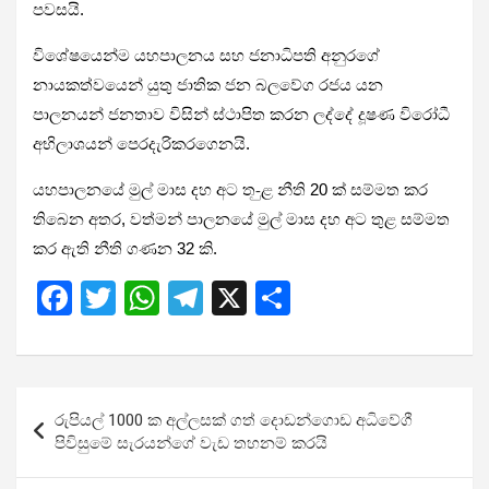
පවසයි.
විශේෂයෙන්ම යහපාලනය සහ ජනාධිපති අනුරගේ
නායකත්වයෙන් යුතු ජාතික ජන බලවේග රජය යන
පාලනයන් ජනතාව විසින් ස්ථාපිත කරන ලද්දේ දූෂණ විරෝධී
අභිලාශයන් පෙරදැරිකරගෙනයි.
යහපාලනයේ මුල් මාස දහ අට ත-ුළ නීති 20 ක් සම්මත කර
තිබෙන අතර, වත්මන් පාලනයේ මුල් මාස දහ අට තුළ සම්මත
කර ඇති නීති ගණන 32 කි.
F
T
W
T
X
S
a
wi
h
el
h
ce
tt
at
e
ar
b
er
s
gr
e
Post
රුපියල් 1000 ක අල්ලසක් ගත් දොඩන්ගොඩ අධිවේගී
o
A
a
navigation
පිවිසුමේ සැරයන්ගේ වැඩ තහනම් කරයි
o
p
m