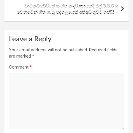
k
p
චාවකච්චේරියේ සංගීත සංදර්ශනයකදී එල්.ටී.ටී.ඊ ය
වෙනුවෙන් ගීත ගැයූ පුද්ගලයෙක් අත්අඩංගුවට ගනියි –
Leave a Reply
Your email address will not be published.
Required fields
are marked
*
Comment
*