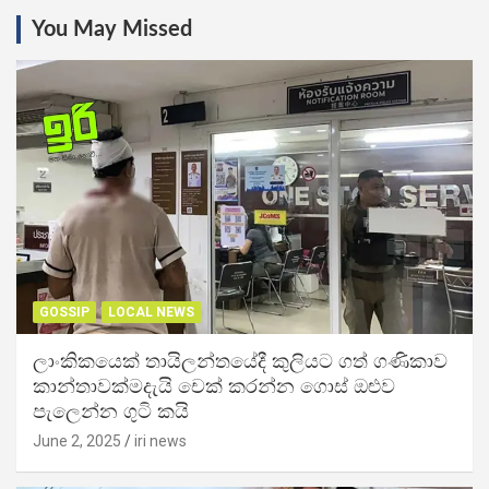
You May Missed
GOSSIP
LOCAL NEWS
ලාංකිකයෙක් තායිලන්තයේදී කුලියට ගත් ගණිකාව
කාන්තාවක්මදැයි චෙක් කරන්න ගොස් ඔළුව
පැලෙන්න ගුටි කයි
June 2, 2025
iri news