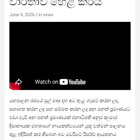
වාර්තාව හෙළි කරයි
June 4, 2026
iri news
යහපාලන රජයේ මුල් මාස දහ අට ත-ුළ ගැසට් කරන ලද,
සභාගත කරන ලද සහ සම්මත කරන ලද අන පනත් ප්‍රමාණයට
වඩා වැඩි අන පනත් ප්‍රමාණයක් ජනාධිපති අනුර ක-ුමාර
දිසානායක මහතාගේ නායකත්වයෙන් යුතු වත්මන් පාලනය
තුළ ඉදිරිපත් කර තිබෙන බව වෙරිටේ රිසර්ච් ආයතනය