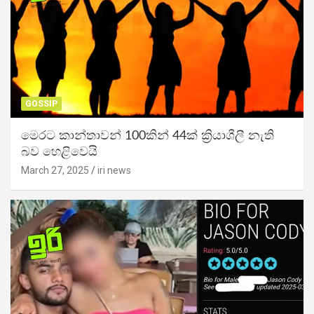
GOSSIP
මෙරට කාන්තාවන් 100කින් 44ක් ක්‍රියාශීලී නැති
බව හෙළිවෙයි
March 27, 2025
iri news