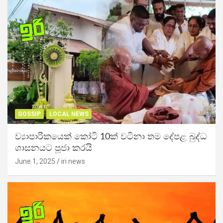
GOSSIP
LOCAL NEWS
ව්‍යාපාරිකයෙක් කෝටි 10ක් වටිනා තම දේපළ බුද්ධ
ශාසනයට පූජා කරයි
June 1, 2025
iri news