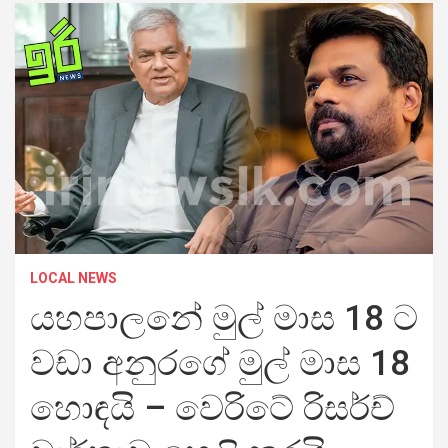
LOCAL NEWS
යහපාලනේ මුල් මාස 18 ට
වඩා අනුරගේ මුල් මාස 18
හොඳයි – වෙරිටේ රිසර්ච්