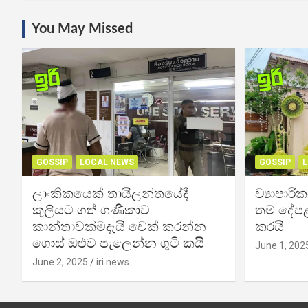
You May Missed
GOSSIP
LOCAL NEWS
GOSSIP
L
ලාංකිකයෙක් තායිලන්තයේදී
ව්‍යාපාර
කුලියට ගත් ගණිකාව
තම දේපළ
කාන්තාවක්මදැයි චෙක් කරන්න
කරයි
ගොස් ඔළුව පැලෙන්න ගුටි කයි
June 1, 202
June 2, 2025
iri news