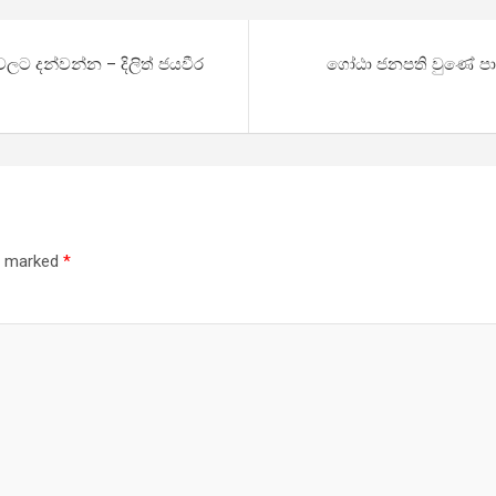
ලට දන්වන්න – දිලිත් ජයවීර
ගෝඨා ජනපති වුණේ පාස්
re marked
*