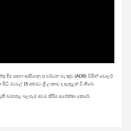
ු දීම සඳහා ආසියානු සංවර්ධන බැංකුව (ADB) විසින් ඩොලර්
ටි රටවල් 15 අතරට ශ්‍රී ලංකාව ද ඇතුළත් වී තිබේ.
 හැකි බරපතළ බලපෑම් අවම කිරීම අපේක්ෂා කෙරේ.