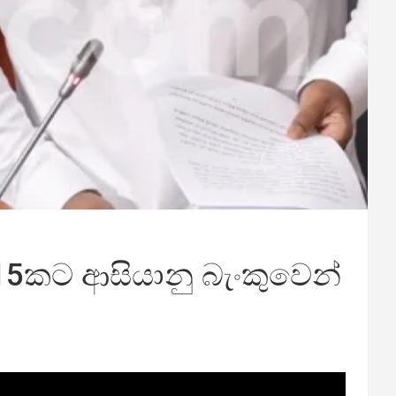
15කට ආසියානු බැංකුවෙන්