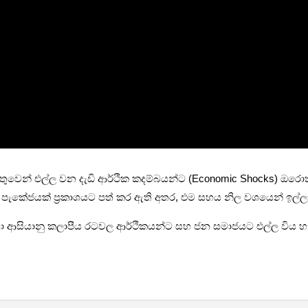
වෙන් එල්ල වන දැඩි ආර්ථික කදම්බයන්ට (Economic Shocks) ඔරොත්ත
ර පැකේජයක් ප්‍රකාශයට පත් කර ඇති අතර, එම සහය නිල වශයෙන් ඉල්ලා සි
දය නිසා ආසියානු කලාපීය රටවල ආර්ථිකයන්ට සහ ජන සමාජයට එල්ල විය