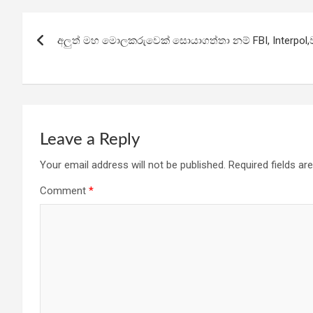
b
er
s
gr
e
Post
o
A
a
අලුත් මහ මොලකරුවෙක් සොයාගත්තා නම් FBI, Interpol,ව
navigation
o
p
m
k
p
Leave a Reply
Your email address will not be published.
Required fields a
Comment
*