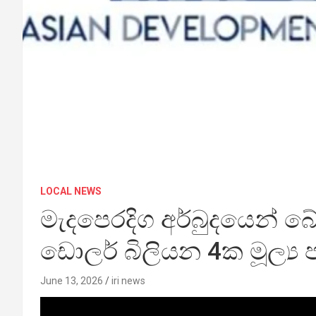
LOCAL NEWS
මැදපෙරදිග අර්බුදයෙන් බ
ඩොලර් බිලියන 4ක මූල්‍ය 
June 13, 2026
iri news