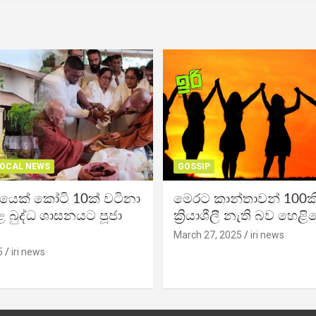
OCAL NEWS
GOSSIP
ිකයෙක් කෝටි 10ක් වටිනා
මෙරට කාන්තාවන් 100කි
 බුද්ධ ශාසනයට පූජා
ක්‍රියාශීලී නැති බව හෙළි
March 27, 2025
iri news
5
iri news