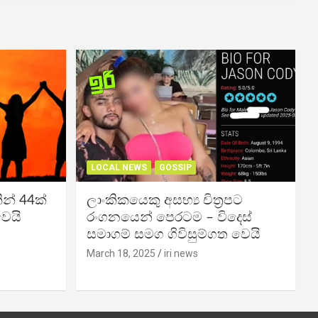
LOCAL NEWS
GOSSIP
න් 44ක්
ලාංකිකයෙකු අසභ්‍ය චිත්‍රපට
වෙයි
රංගනයෙන් පෙරටම – විදෙස්
සමාගම් සමග ගිවිසුම්ගත වෙයි
March 18, 2025
iri news