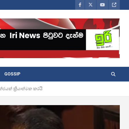
GOSSIP
ජයක් ක්‍රියාත්මක කරයි