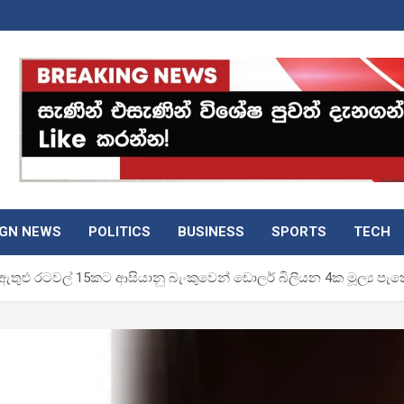
IGN NEWS
POLITICS
BUSINESS
SPORTS
TECH
තුළු රටවල් 15කට ආසියානු බැංකුවෙන් ඩොලර් බිලියන 4ක මූල්‍ය පැකේ