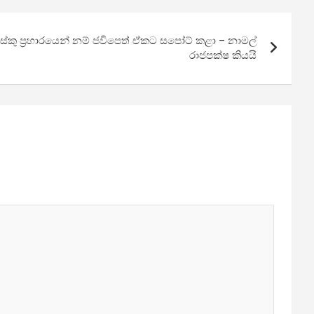
කු ප්‍රහාරයෙන් නම් ජවිපෙත් ඒකට සපෝට් කළා – නාමල්
රාජපක්ෂ කියයි