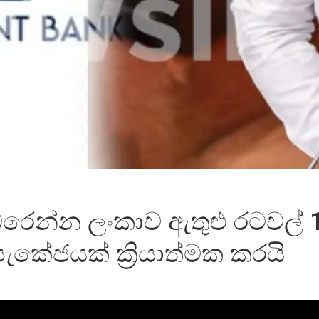
ේරෙන්න ලංකාව ඇතුළු රටවල් 
පැකේජයක් ක්‍රියාත්මක කරයි