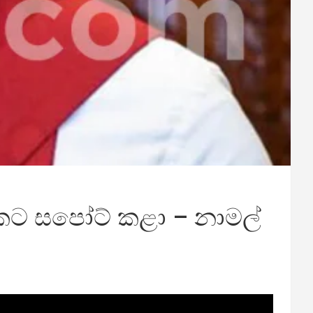
ඒකට සපෝට් කළා – නාමල්