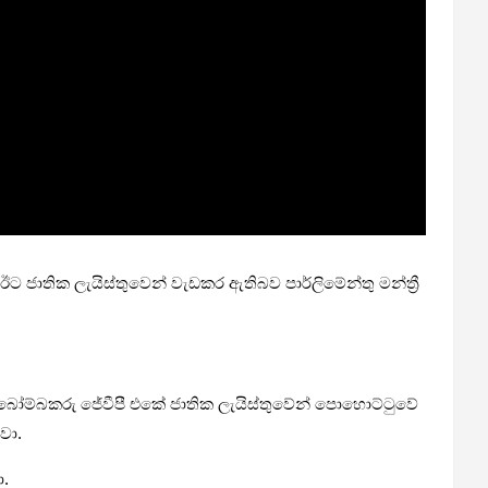
ජාතික ලැයිස්තුවෙන් වැඩකර ඇතිබව පාර්ලිමේන්තු මන්ත්‍රී
න් බෝම්බකරු ජේවීපී එකේ ජාතික ලැයිස්තුවේන් පොහොට්ටුවේ
වා.
ා.