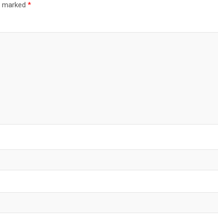
re marked
*