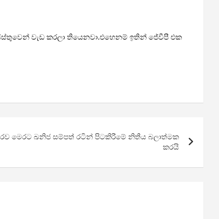
යිස්තුවෙන් වැඩ කරලා තියෙනවා.එහෙනම් ඉතින් ජේවීපී එක
රව මෙරට ඛනිජ සම්පත් රටින් පිටකිරීමේ නිතීය බලාත්මක
කරයි