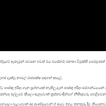
්ඩුවේ ඇතැමුන් පවසන බවත් එය එසේනම් ජනතා විමුක්ති පෙරමුණත් ඊට 
දහස් දැක්වූ නාමල් රාජපක්ෂ සඳහන් කළේ,
ාස්කු ඉරිදා ගැන ප්‍රශ්නයක් නැතිලු.දැන් පාස්කු ඉරිදා සම්බන්ධයෙ
න්දෙ ඉල්ලුවේ කියලා ඇහුවොත් ත්‍රස්තවාදීන්ගේ නීතිඥවරු හෙළිවෙන
 හොයලා බැලුවොත් අද ආණ්ඩුවෙන් ඒ අයට ඉහළ තනතුරු දීල තියෙනව