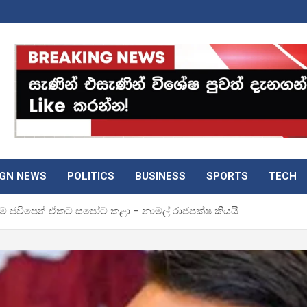
IGN NEWS
POLITICS
BUSINESS
SPORTS
TECH
නම් ජවිපෙත් ඒකට සපෝට් කළා – නාමල් රාජපක්ෂ කියයි