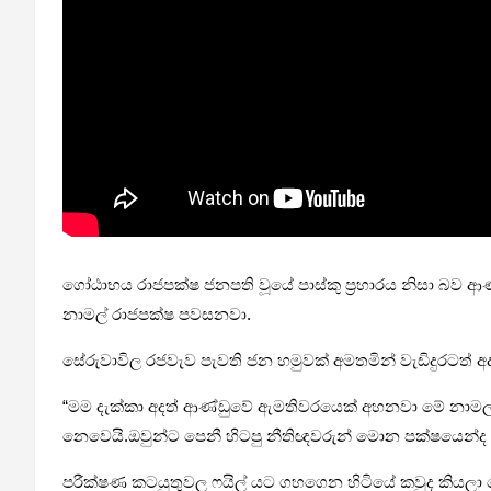
ගෝඨාභය රාජපක්ෂ ජනපති වූයේ පාස්කු ප්‍රහාරය නිසා බව ආණ
නාමල් රාජපක්ෂ පවසනවා.
සේරුවාවිල රජවැව පැවති ජන හමුවක් අමතමින් වැඩිදුරටත් අ
“මම දැක්කා අදත් ආණ්ඩුවේ ඇමතිවරයෙක් අහනවා මේ නාමල්ට ප
නෙවෙයි.ඔවුන්ට පෙනී හිටපු නීතිඥවරුන් මොන පක්ෂයෙන්ද ඡ
පරීක්ෂණ කටයුතුවල ෆයිල් යට ගහගෙන හිටියේ කවුද කියලා