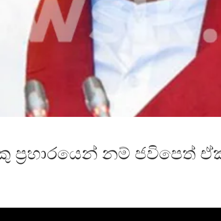
ු ප්‍රහාරයෙන් නම් ජවිපෙත් 