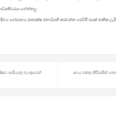
නාධිපතිවරයා ගේන්නලු.
යන විදිහට ගෝඨාභය රාජපක්ෂ ජනාධිපති කරවන්න ජෙවීපී එකේ ජාතික ලැ
5කට ආසියානු බැංකුවෙන්
අගය එකතු කිරීමකින් තො