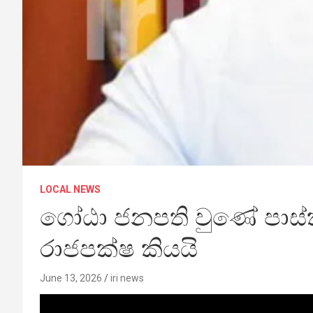
LOCAL NEWS
ගෝඨා ජනපති වුණේ පාස්ක
රාජපක්ෂ කියයි
June 13, 2026
iri news