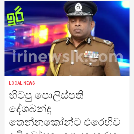
LOCAL NEWS
හිටපු පොලිස්පති
දේශබන්දු
තෙන්නකෝන්ට එරෙහිව