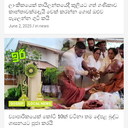
ලාංකිකයෙක් තායිලන්තයේදී කුලියට ගත් ගණිකාව
කාන්තාවක්මදැයි චෙක් කරන්න ගොස් ඔළුව
පැලෙන්න ගුටි කයි
June 2, 2025
iri news
GOSSIP
LOCAL NEWS
ව්‍යාපාරිකයෙක් කෝටි 10ක් වටිනා තම දේපළ බුද්ධ
ශාසනයට පූජා කරයි