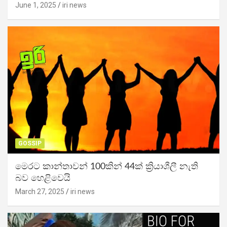
June 1, 2025
iri news
GOSSIP
මෙරට කාන්තාවන් 100කින් 44ක් ක්‍රියාශීලී නැති
බව හෙළිවෙයි
March 27, 2025
iri news