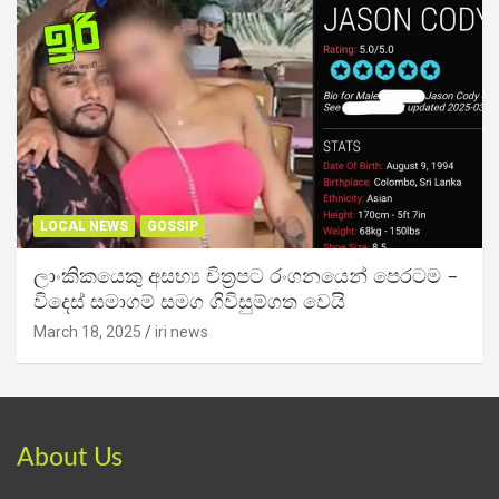
LOCAL NEWS
GOSSIP
ලාංකිකයෙකු අසභ්‍ය චිත්‍රපට රංගනයෙන් පෙරටම –
විදෙස් සමාගම් සමග ගිවිසුම්ගත වෙයි
March 18, 2025
iri news
About Us