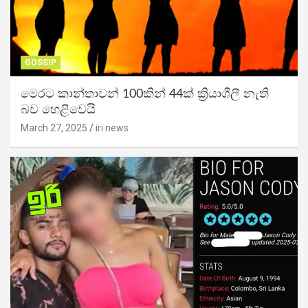
GOSSIP
මෙරට කාන්තාවන් 100කින් 44ක් ක්‍රියාශීලී නැති
බව හෙළිවෙයි
March 27, 2025
iri news