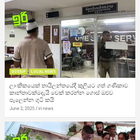
GOSSIP
LOCAL NEWS
ලාංකිකයෙක් තායිලන්තයේදී කුලියට ගත් ගණිකාව
කාන්තාවක්මදැයි චෙක් කරන්න ගොස් ඔළුව
පැලෙන්න ගුටි කයි
June 2, 2025
iri news