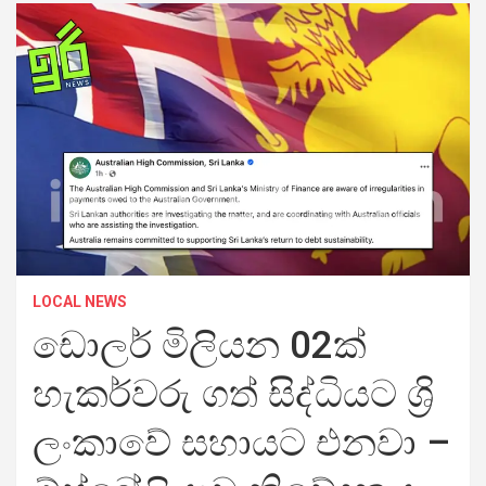
LOCAL NEWS
ඩොලර් මිලියන 02ක්
හැකර්වරු ගත් සිද්ධියට ශ්‍රි
ලංකාවේ සහායට එනවා –