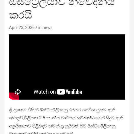
ඕස්ට්‍රේලියාව නිවේදනය
කරයි
April 23, 2026
iri news
ශ්‍රී ලංකාව විසින් ඕස්ට්රේලියානු රජයට ගෙවිය යුතුව ඇති
ඩොලර් මිලියන 2.5 ක ණය වාරිකය සම්බන්ධයෙන් සිදුව ඇති
අක්‍රමිකතාව පිළිබදව තමන් දැනුම්වත් බව ඕස්ට්රේලියානු
මහකොමසාරිස් කාර්යාලය පවසයි.