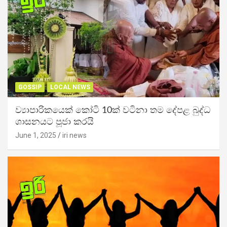
GOSSIP
LOCAL NEWS
ව්‍යාපාරිකයෙක් කෝටි 10ක් වටිනා තම දේපළ බුද්ධ
ශාසනයට පූජා කරයි
June 1, 2025
iri news