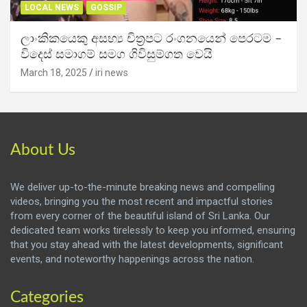
LOCAL NEWS
GOSSIP
ලාංකිකයෙකු අසභ්‍ය චිත්‍රපට රංගනයෙන් පෙරටම –
විදෙස් සමාගම් සමග ගිවිසුම්ගත වෙයි
March 18, 2025
iri news
About Us
We deliver up-to-the-minute breaking news and compelling
videos, bringing you the most recent and impactful stories
from every corner of the beautiful island of Sri Lanka. Our
dedicated team works tirelessly to keep you informed, ensuring
that you stay ahead with the latest developments, significant
events, and noteworthy happenings across the nation.
Categories