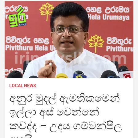
LOCAL NEWS
අනුර මුදල් ඇමතිකමෙන්
ඉල්ලා අස් වෙන්නේ
කවද්ද – උදය ගම්මන්පිල