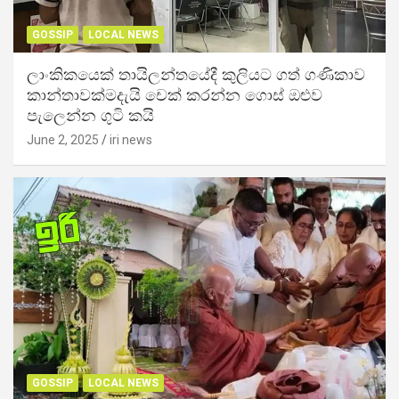
GOSSIP
LOCAL NEWS
ලාංකිකයෙක් තායිලන්තයේදී කුලියට ගත් ගණිකාව
කාන්තාවක්මදැයි චෙක් කරන්න ගොස් ඔළුව
පැලෙන්න ගුටි කයි
June 2, 2025
iri news
GOSSIP
LOCAL NEWS