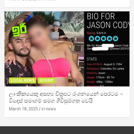
LOCAL NEWS
GOSSIP
ලාංකිකයෙකු අසභ්‍ය චිත්‍රපට රංගනයෙන් පෙරටම –
විදෙස් සමාගම් සමග ගිවිසුම්ගත වෙයි
March 18, 2025
iri news