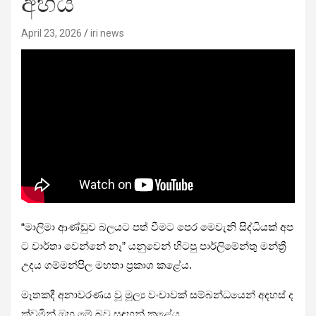
අහයි
April 23, 2026
iri news
“මාලිමා ආණ්ඩුව බලයට පත් වීමට පෙර මෙවැනි සිද්ධියක් අප
ට වාර්තා වෙන්නේ නෑ” යනුවෙන් හිටපු පාර්ලිමේන්තු මන්ත්‍රී
උදය ගම්මන්පිල මහතා ප්‍රකාශ කළේය.
මෑතකදී අනාවරණය වූ මූල්‍ය වංචාවක් සම්බන්ධයෙන් අදහස් ද
ක්වමින් ඔහු මේ බව සඳහන් කළේය.