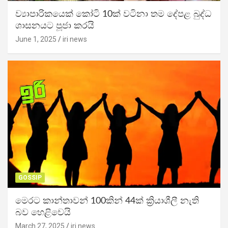
ව්‍යාපාරිකයෙක් කෝටි 10ක් වටිනා තම දේපළ බුද්ධ
ශාසනයට පූජා කරයි
June 1, 2025
iri news
GOSSIP
මෙරට කාන්තාවන් 100කින් 44ක් ක්‍රියාශීලී නැති
බව හෙළිවෙයි
March 27, 2025
iri news