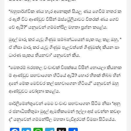
“බහුපාර්ශ්වික ණය හැර අනෙකුත් සියලු ණය ගෙවීම් නතර ක
ර ඇති විට ආණ්ඩුව විසින් ඕස්ට්‍රේලියාවට විතරක් ණය ගෙව්
වේ ඇයි?” යනුවෙන් ගම්මන්පිල මහතා ප්‍රශ්න කළේය.
මුදල් මාරු කර යැවූ ගිණුම සම්බන්ධයෙන් සැක පළ කළ ඔහු, “
ඒ නිසා මාරු කර යැවූ ගිණුම පැලවත්තේ ගිණුමක්ද කියන සා
ධාරණ සැකය තියනවා” යනුවෙන් කීය.
“මෙතරම් බරපතල වංචාවක් විපක්ෂය විසින් හොයලා කියනක
ම් ආණ්ඩුව සඟවාගෙන හිටියේ ඇයි? හොර හිතක් තිබ්බ හින්
දනේ මේක මෙච්චර කල් සඟවාගෙන හිටියේ” යනුවෙන් ඔහු
ආණ්ඩුවට චෝදනා කළේය.
පාර්ලිමේන්තුවෙන් මෙම වංචාව සඟවාගෙන සිටීම නිසා “අනු
ර ජනාධිපතිතුමා මුදල් ඇමතිකමෙන් ඉල්ලා අස් වෙන්න කවදා
ද” යනුවෙන් ගම්මන්පිල මහතා වැඩිදුරටත් විමසා සිටියේය.