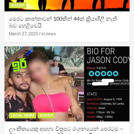
GOSSIP
මෙරට කාන්තාවන් 100කින් 44ක් ක්‍රියාශීලී නැති
බව හෙළිවෙයි
March 27, 2025
iri news
LOCAL NEWS
GOSSIP
ලාංකිකයෙකු අසභ්‍ය චිත්‍රපට රංගනයෙන් පෙරටම –