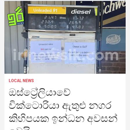
LOCAL NEWS
ඔස්ට්‍රේලියාවේ
වික්ටොරියා ඇතුළු නගර
කිහිපයක ඉන්ධන අවසන්