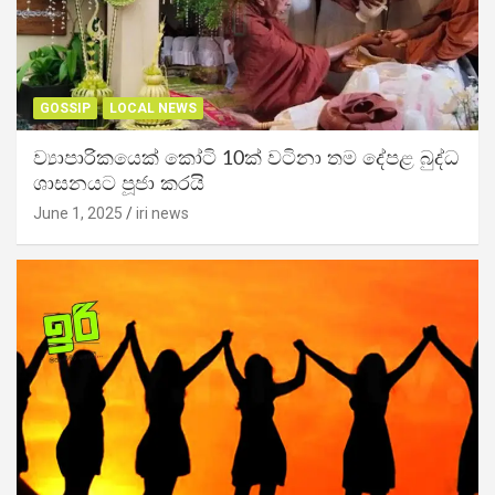
GOSSIP
LOCAL NEWS
ව්‍යාපාරිකයෙක් කෝටි 10ක් වටිනා තම දේපළ බුද්ධ
ශාසනයට පූජා කරයි
June 1, 2025
iri news