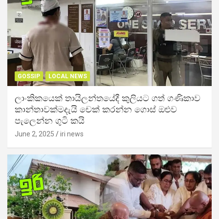
GOSSIP
LOCAL NEWS
ලාංකිකයෙක් තායිලන්තයේදී කුලියට ගත් ගණිකාව
කාන්තාවක්මදැයි චෙක් කරන්න ගොස් ඔළුව
පැලෙන්න ගුටි කයි
June 2, 2025
iri news