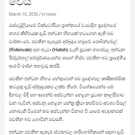
වෙයි
March 16, 2026
iri news
ඔස්ට්‍රේලියාවේ වික්ටෝරියා ප්‍රාන්තයේ වයඹදිග ප්‍රදේශයේ
නගර කිහිපයක දැඩි ඉන්ධන හිඟයක් හටගෙන ඇති බව
වාර්තා වේ. පවතින සැපයුම් අර්බුදය හමුවේ රොබින්වේල්
(Robinvale) සහ හැටා (Hattah) වැනි ප්‍රධාන නගරවල ඉන්ධන
පිරවුම්හල් සම්පූර්ණයෙන්ම පාහේ හිස්ව පවතින බව ප්‍රාදේශීය
ආරංචි මාර්ග තහවුරු කරයි.
පවතින ඉන්ධන හිඟය හේතුවෙන් එම ප්‍රදේශවල කෘෂිකාර්මික
කටයුතු දැඩි අර්බුදයකට ලක්ව තිබේ. විශේෂයෙන්ම මේ
දිනවල මිදි සහ ආමන්ඩ් අස්වැන්න නෙළන ප්‍රධාන කාලසීමාව
වන බැවින්, අස්වනු නෙළන යන්ත්‍ර ක්‍රියා කරවීමට අවශ්‍ය ඩීසල්
නොමැති වීමෙන් තම අස්වැන්න විනාශ වී යාමේ අවදානමක්
පවතින බව ගොවීන් පවසති.
ඉන්ධන පවතින ඇතැම් ස්ථානවල පාරිභෝගිකයන් සඳහා දැඩි