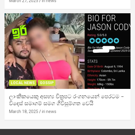
March 27, 2025
iri news
LOCAL NEWS
GOSSIP
ලාංකිකයෙකු අසභ්‍ය චිත්‍රපට රංගනයෙන් පෙරටම –
විදෙස් සමාගම් සමග ගිවිසුම්ගත වෙයි
March 18, 2025
iri news