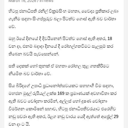
March 16, 2026
iri news
හිටපු ජනාධිපති රනිල් වික්‍රමසිංහ මහතා, වෛද්‍ය ප්‍රතිකාර ලබා
ගැනීම සදහා සිංගප්පූරුව බලා පිටත්ව ගොස් ඇති බව වාර්තා
වේ.
ඔහු ඊයේ දිනයේ දී දිවයිනෙන් පිටත්ව ගොස් ඇති අතර, 18
වන දා, එනම් බදාදා දිනයේ දී රෝහල්ගතවීමට සැලසුම් කර
තිබෙන බවයි පැවසෙන්නේ.
සති දෙකක් හෝ තුනක් ඒ මහතා රෝහල තුළ ගතකිරීමට
නියමිත බව වාර්තා වේ.
සිය බිරිදගේ උපාධි ප්‍රධානෝත්සවයකට සහභාගී වීම සදහා,
මහජන මුදල් රුපියල් ලක්ෂ 169 ක ප්‍රමාණයක් අවභාවිතා කර
ඇති බවට චෝදනා කරමින්, අල්ලස් හෝ දූෂණ චෝදනා
විමර්ශන කොමිෂන් සභාව, හිටපු ජනාධිපතිවරයාට එරෙහිව
නඩු පවරා ඇති අතර, ඊළග නඩු වාරය යෙදී ඇත්තේ අප්‍රේල් 29
වන දා ට යි.