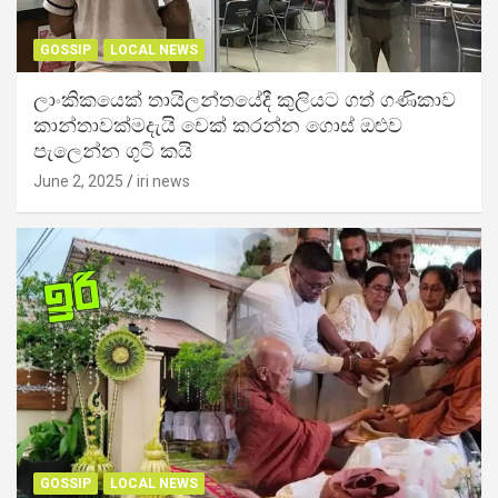
GOSSIP
LOCAL NEWS
ලාංකිකයෙක් තායිලන්තයේදී කුලියට ගත් ගණිකාව
කාන්තාවක්මදැයි චෙක් කරන්න ගොස් ඔළුව
පැලෙන්න ගුටි කයි
June 2, 2025
iri news
GOSSIP
LOCAL NEWS