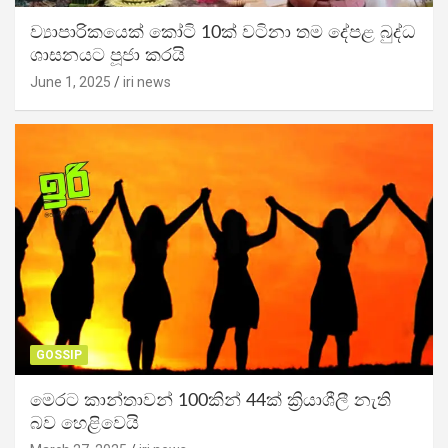
ව්‍යාපාරිකයෙක් කෝටි 10ක් වටිනා තම දේපළ බුද්ධ
ශාසනයට පූජා කරයි
June 1, 2025
iri news
GOSSIP
මෙරට කාන්තාවන් 100කින් 44ක් ක්‍රියාශීලී නැති
බව හෙළිවෙයි