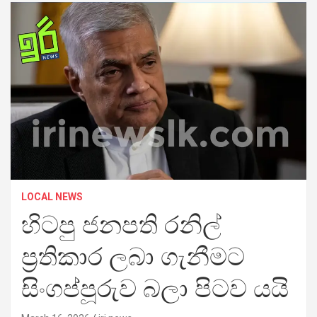
LOCAL NEWS
හිටපු ජනපති රනිල්
ප්‍රතිකාර ලබා ගැනීමට
සිංගප්පූරුව බලා පිටව යයි