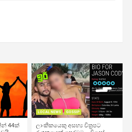
LOCAL NEWS
GOSSIP
න් 44ක්
ලාංකිකයෙකු අසභ්‍ය චිත්‍රපට