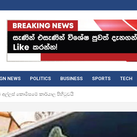
IGN NEWS
POLITICS
BUSINESS
SPORTS
TECH
අල්ලස් කොමිසමේ කාර්යාල පිහිටුවයි