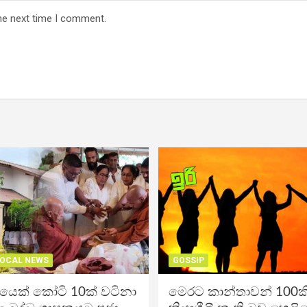
he next time I comment.
OCAL NEWS
GOSSIP
ිකයෙක් කෝටි 10ක් වටිනා
මෙරට කාන්තාවන් 100කි