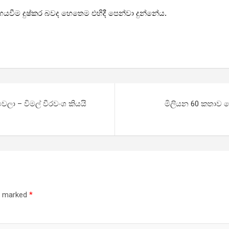
වීම දුෂ්කර බවද හෙතෙම එහිදී පෙන්වා දුන්නේය.
ලා – විමල් වීරවංශ කියයි
මිලියන 60 කතාව බ
re marked
*