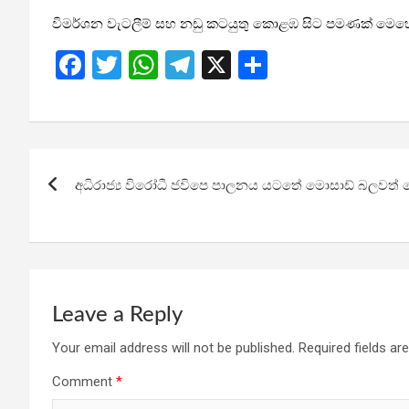
විමර්ශන වැටලීම් සහ නඩු කටයුතු කොළඹ සිට පමණක් මෙහෙය
F
T
W
T
X
S
a
wi
h
el
h
ce
tt
at
e
ar
b
er
s
gr
e
Post
o
A
a
අධිරාජ්‍ය විරෝධී ජවිපෙ පාලනය යටතේ මොසාඩ් බලවත් වෙ
navigation
o
p
m
k
p
Leave a Reply
Your email address will not be published.
Required fields a
Comment
*