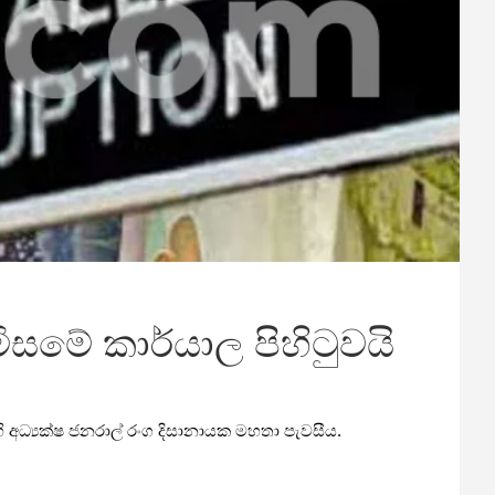
මේ කාර්යාල පිහිටුවයි
ධ්‍යක්ෂ ජනරාල් රංග දිසානායක මහතා පැවසීය.