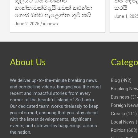
කුලියට ගත් ගණිකාව
තම දේපළ
කාන්තාවක්මදැයි චෙක් කරන්න
කරයි
ගොස් ඔළුව පැලෙන්න ගුටි කයි
June 1, 202
June 2, 2025
iri news
About Us
Catego
We deliver up-to-the-minute breaking news
Blog
(492)
and compelling videos, bringing you the most
Breaking Ne
recent and impactful stories from every
Business
(31
corner of the beautiful island of Sri Lanka.
Foreign New
Our dedicated team works tirelessly to keep
you informed, ensuring that you stay ahead
Gossip
(111)
with the latest developments, significant
Local News
(
events, and noteworthy happenings across
Politics
(603)
the nation.