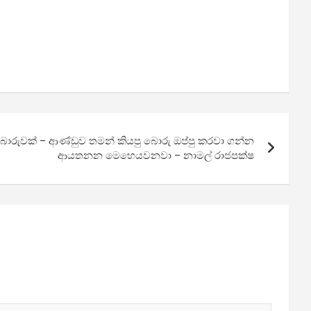
ොරුවක් – ආණ්ඩුව තමන් කියපු බොරු ඔප්පු කරවා ගන්න
ආයතනන මෙහෙයවනවා – නාමල් රාජපක්ෂ