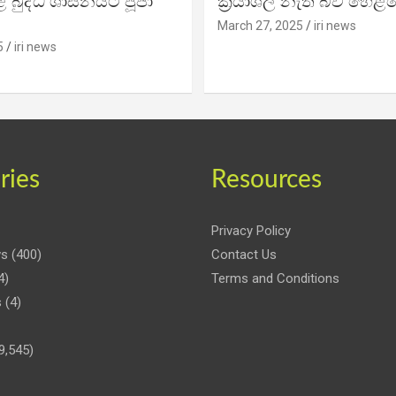
 බුද්ධ ශාසනයට පූජා
ක්‍රියාශීලී නැති බව හෙළි
March 27, 2025
iri news
5
iri news
ries
Resources
Privacy Policy
ws
(400)
Contact Us
4)
Terms and Conditions
s
(4)
9,545)