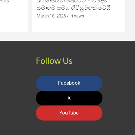
වෙයි
රංගනයෙන් පෙරටම – විදෙස්
සමාගම් සමග ගිවිසුම්ගත වෙයි
March 18, 2025
iri news
Follow Us
Facebook
X
YouTube