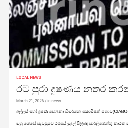
LOCAL NEWS
රට පුරා දූෂණය නතර කරන
March 21, 2026
iri news
අල්ලස් හෝ දූෂණ චෝදනා විමර්ශන කොමිෂන් සභාව(CIABOC)
ඔහු මෙසේ පැවසුවේ රජයේ මුදල් පිළිබඳ පාර්ලිමේන්තු කාරක ස