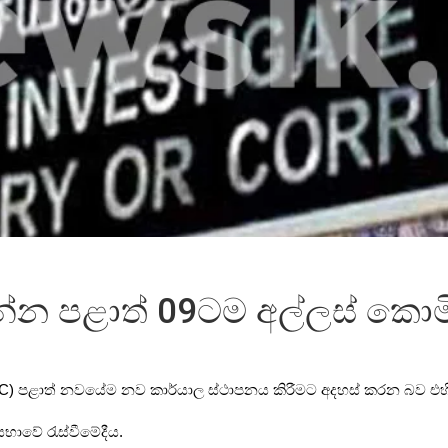
්න පළාත් 09ටම අල්ලස් කොමිස
 පළාත් නවයේම නව කාර්යාල ස්ථාපනය කිරීමට අදහස් කරන බව එහි අ
භාවේ රැස්වීමේදීය.