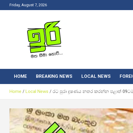
Skip
Friday, August 7, 2026
to
content
Latest News Srilanka
Iri News
HOME
BREAKING NEWS
LOCAL NEWS
FORE
Home
Local News
රට පුරා දූෂණය නතර කරන්න පළාත් 09ටම 