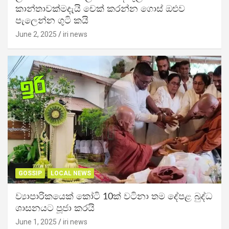
කාන්තාවක්මදැයි චෙක් කරන්න ගොස් ඔළුව
පැලෙන්න ගුටි කයි
June 2, 2025
iri news
GOSSIP
LOCAL NEWS
ව්‍යාපාරිකයෙක් කෝටි 10ක් වටිනා තම දේපළ බුද්ධ
ශාසනයට පූජා කරයි
June 1, 2025
iri news