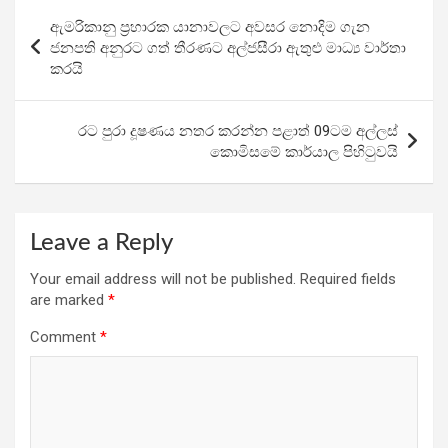
b
er
s
gr
e
Post
ඇමරිකානු ප්‍රහාරක යානාවලට අවසර නොදිම ගැන
o
A
a
navigation
ජනපති අනුරට ගත් තීරණට අල්ජසීරා ඇතුළු මාධ්‍ය වාර්තා
o
p
m
කරයි
k
p
රට පුරා දූෂණය නතර කරන්න පළාත් 09ටම අල්ලස්
කොමිසමේ කාර්යාල පිහිටුවයි
Leave a Reply
Your email address will not be published.
Required fields
are marked
*
Comment
*