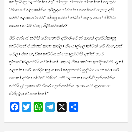
කරදරවල වැටෙන්න බෑ” කියලා. එහෙම කියන්නේ නැතුව
“ඔයාගේ බලශක්තිය අර්බුදයක් එන්න දෙන්නේ නැහැ අපි
ඔබව බලාගන්නවා” කියපු ගමන් ඩෝන් ගාලා හාන් කිව්වා.
මොන තරම් චපල පිළිවෙතක්ද?
ඊට පස්සේ තමයි බොහොම අමාරුවෙන් ආයේ අමෙරිකානු
කට්ටියත් එක්කත් කතා කරලා ඒගොල්ලොන්ටත් මේ බැගෑපත්
වෙලා එක නැවක කට්ටියක් කොළඹටයි අනිත් නැව
ත්‍රිකුණාමලයටයි යවන්නේ. ඉතුරු ටික ගත්තා ඉන්දියාවට. දැන්
බලන්න මේ ඉන්දියානු සාගර කලාපයට යුද්ධය ගෙනාවා මේ
ගොන් අමන තීරණ මගින්. මේ වැනෙන දෙබිඩි ප්‍රතිපත්තිය
තමයි ශ්‍රී ලංකාවේ විදේශ ප්‍රතිපත්තිය අගාධයට ඇදගෙන
ගිහිල්ලා තියෙන්නේ.”
F
T
W
T
X
S
a
wi
h
el
h
ce
tt
at
e
ar