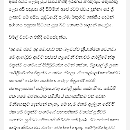
අපේ රටට බලපෑ යුධ සමයන්හිදී ඉරානය නිරතුරුව මිතුරෙකු
ලෙස අපි පසුපස රැඳී සිටිමින් අපේ රටට ජවය දුන්නා සේ ශ්‍රී
ලංකාව මේ අසීරු යුද්ධයේදී පැරණි මිතුරාට ශක්තිය දෙමින්
ඉරානය පසුපස සිටගත යුතු බව හෙතෙම සදහන් කළේය .
විමල් වීරවංශ එහිදී මෙසේද කීය.
“අද මේ රටේ අද මොසාඩ් එක බලවත්ව ක්‍රියාත්මක වෙනවා.
මේ ආණ්ඩුව ආවට පස්සේ පළවෙනි වතාවට පාර්ලිමේන්තු
මිත්‍රත්ව සංගමයක් පිහිටුවන්න පටන් ගත්තා. ඊශ්‍රායල් ශ්‍රී ලංකා
පාර්ලිමේන්තු මිත්‍රත්ව සංගමය කියලා. ඒගොල්ලෝ කපටිකමට
සභාපති කරන්න යෝජනා කරලා තිබුණේ සමගි
ජනබලවේගේ පාර්ලිමේන්තු මන්ත්‍රී සුජීව සේනසිංහ. ජේවීපී
එක ගමේ මරණාධාර සමිතියේ සභාපතිකම වත් වෙන
මිනිහෙකුට දෙන්නේ නැහැ. මේ හැම එකම අල්ලන ජේවීපී
එක මේ මිත්‍රත්ව සංගමයේ සභාපතිකම විතරක් සුජීවට
දෙනවා. සුජීවට මේක අපි කිව්වම තේරුණා. ඊට පස්සේ කතා
කරලා කිව්වා මට එන්න වෙන්නේ නැහැ. පාර්ලිමේන්තුවට