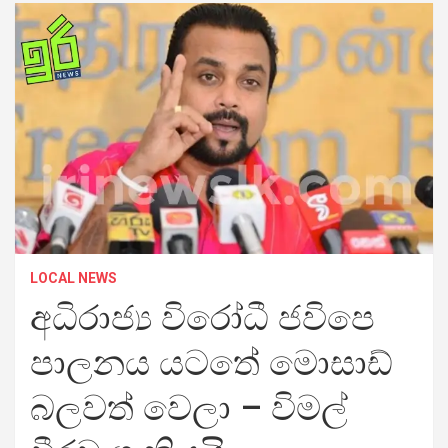
LOCAL NEWS
අධිරාජ්‍ය විරෝධී ජවිපෙ
පාලනය යටතේ මොසාඩ්
බලවත් වෙලා – විමල්