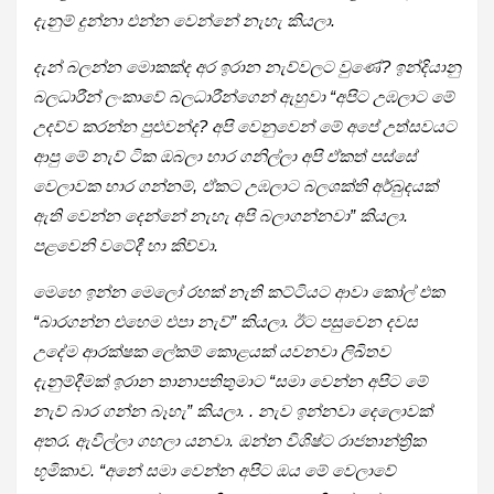
දැනුම් දුන්නා එන්න වෙන්නේ නැහැ කියලා.
දැන් බලන්න මොකක්ද අර ඉරාන නැව්වලට වුණේ? ඉන්දියානු
බලධාරීන් ලංකාවේ බලධාරීන්ගෙන් ඇහුවා “අපිට උඹලාට මේ
උදව්ව කරන්න පුළුවන්ද? අපි වෙනුවෙන් මේ අපේ උත්සවයට
ආපු මේ නැව් ටික ඔබලා භාර ගනිල්ලා අපි ඒකත් පස්සේ
වෙලාවක භාර ගන්නම්, ඒකට උඹලාට බලශක්ති අර්බුදයක්
ඇති වෙන්න දෙන්නේ නැහැ අපි බලාගන්නවා” කියලා.
පළවෙනි වටේදී හා කිව්වා.
මෙහෙ ඉන්න මෙලෝ රහක් නැති කට්ටියට ආවා කෝල් එක
“බාරගන්න එහෙම එපා නැව්” කියලා. ඊට පසුවෙන දවස
උදේම ආරක්ෂක ලේකම් කොළයක් යවනවා ලිඛිතව
දැනුම්දීමක් ඉරාන තානාපතිතුමාට “සමා වෙන්න අපිට මේ
නැව් බාර ගන්න බෑහැ” කියලා. . නැව ඉන්නවා දෙලොවක්
අතර. ඇවිල්ලා ගහලා යනවා. ඔන්න විශිෂ්ට රාජතාන්ත්‍රික
භූමිකාව. “අනේ සමා වෙන්න අපිට ඔය මේ වෙලාවේ