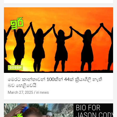
GOSSIP
මෙරට කාන්තාවන් 100කින් 44ක් ක්‍රියාශීලී නැති
බව හෙළිවෙයි
March 27, 2025
iri news