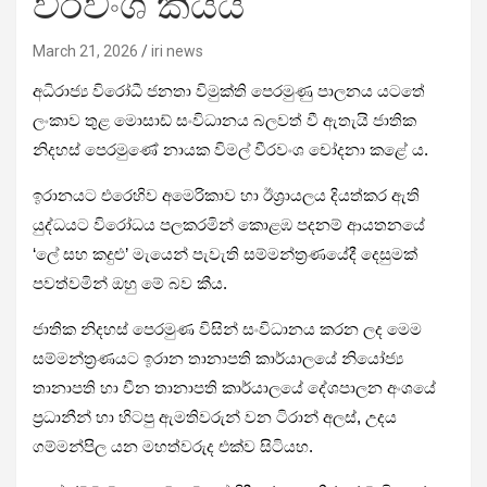
වීරවංශ කියයි
March 21, 2026
iri news
අධිරාජ්‍ය විරෝධී ජනතා විමුක්ති පෙරමුණු පාලනය යටතේ
ලංකාව තුළ මොසාඩ් සංවිධානය බලවත් වී ඇතැයි ජාතික
නිදහස් පෙරමුණේ නායක විමල් වීරවංශ චෝදනා කළේ ය.
ඉරානයට එරෙහිව අමෙරිකාව හා ඊශ්‍රායලය දියත්කර ඇති
යුද්ධයට විරෝධය පලකරමින් කොළඹ පදනම් ආයතනයේ
‘ලේ සහ කදුළු’ මැයෙන් පැවැති සම්මන්ත්‍රණයේදී දෙසුමක්
පවත්වමින් ඔහු මේ බව කීය.
ජාතික නිදහස් පෙරමුණ විසින් සංවිධානය කරන ලද මෙම
සම්මන්ත්‍රණයට ඉරාන තානාපති කාර්යාලයේ නියෝජ්‍ය
තානාපති හා චීන තානාපති කාර්යාලයේ දේශපාලන අංශයේ
ප්‍රධානීන් හා හිටපු ඇමතිවරුන් වන ටිරාන් අලස්, උදය
ගම්මන්පිල යන මහත්වරුද එක්ව සිටියහ.