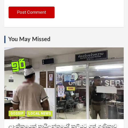
You May Missed
GOSSIP
LOCAL NEWS
ලාංකිකයෙක් තායිලන්තයේදී කුලියට ගත් ගණිකාව