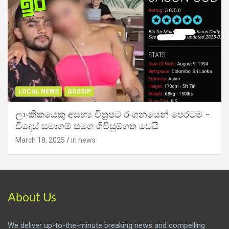
LOCAL NEWS
GOSSIP
ලාංකිකයෙකු අසභ්‍ය චිත්‍රපට රංගනයෙන් පෙරටම –
විදෙස් සමාගම් සමග ගිවිසුම්ගත වෙයි
March 18, 2025
iri news
About Us
We deliver up-to-the-minute breaking news and compelling