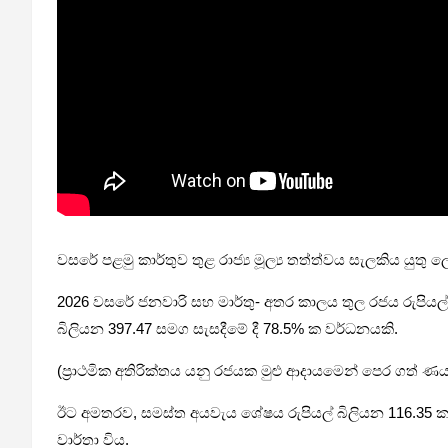
වසරේ පළමු කාර්තුව තුළ රාජ්‍ය මූල්‍ය තත්ත්වය සැලකිය යුතු 
2026 වසරේ ජනවාරි සහ මාර්තු- අතර කාලය තුල රජය රුපියල් බ
බිලියන 397.47 සමග සැසදීමේ දී 78.5% ක වර්ධනයකි.
(ප්‍රාථමික අතිරික්තය යනු රජයක මුළු ආදායමෙන් පෙර ගත් ණය
ඊට අමතරව, සමස්ත අයවැය ශේෂය රුපියල් බිලියන 116.35 ක අ
වාර්තා විය.