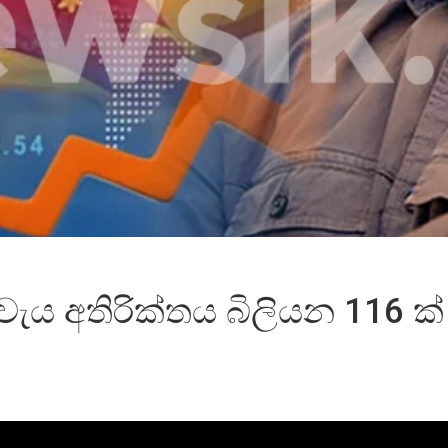
ය අතිරික්තය බිලියන 116 ක් 