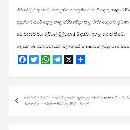
රජයේ මුළු ආදායම සහ ප්‍රාධාන පසුගිය වසරේ අදාල කාල පරිච්
පසුගිය වසරේ අදාල කාල පරිච්ඡේදය තුළ රාජ්‍ය ආදායම ප්‍රධාන සම
මේ වසරේ එය රුපියල් ට්‍රිලියන 1.5 දක්වා ඉහළ ගොස් තිබේ.
බදු සහ බදු නොවන යන දෙඅංශයේ ම ආදායම ඉහළ යාම මෙසේ 
F
T
W
T
X
S
a
wi
h
el
h
ce
tt
at
e
ar
b
er
s
gr
e
Post
o
A
a
නාමල්​ගේ චූටි කේසර පුතාව අල්ලලා හිරේ දාන්න ඕනේ ක
navigation
o
p
m
කියනවා – තිස්සකුට්ටිආරච්චි කියයි
k
p