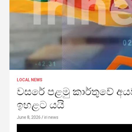
LOCAL NEWS
වසරේ පළමු කාර්තුවේ අයවැ
ඉහළට යයි
June 8, 2026
iri news