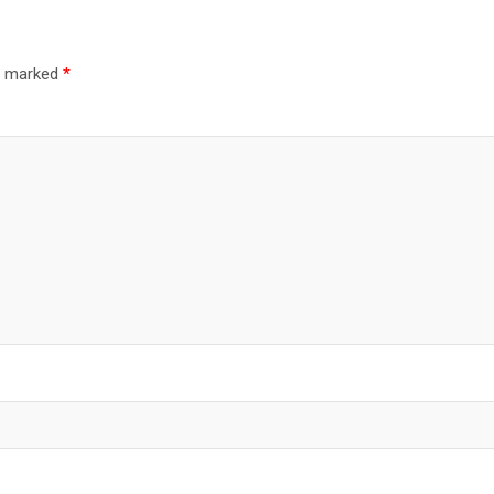
re marked
*