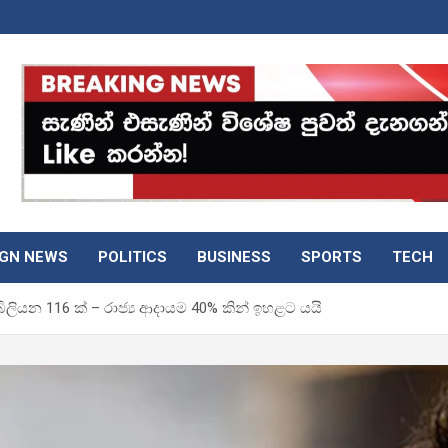
IGN NEWS
POLITICS
BUSINESS
SPORTS
TECH
ලියන 116 ක් – රාජ්‍ය ආදායම 40% කින් ඉහළට යයි