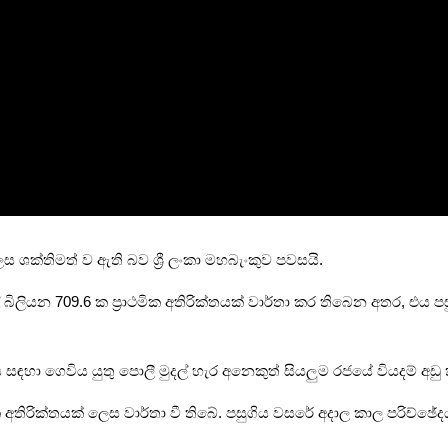
ලෙස ශක්තිමත් ව ඇති බව ශ්‍රී ලංකා මහබැංකුව පවසයි.
ිලියන 709.6 ක ප්‍රාථමික අතිරික්තයක් වාර්තා කර තිබෙන අතර, එය පස
 සඳහා ගෙවිය යුතු පොලී මුදල් හැර අනෙකුත් සියලුම රජයේ වියදම් අඩු
තිරික්තයක් ලෙස වාර්තා වී තිබේ. පසුගිය වසරේ අදාල කාල පරිච්ඡේ