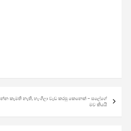
එන්න කැමති නැති, හැංගිලා වැඩ කරපු කෙනෙක් – සලේගේ
මව කියයි