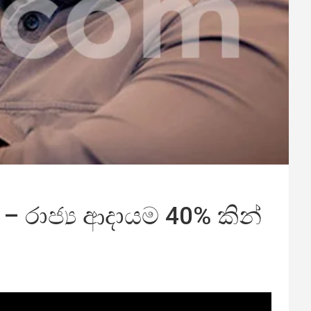
– රාජ්‍ය ආදායම 40% කින්