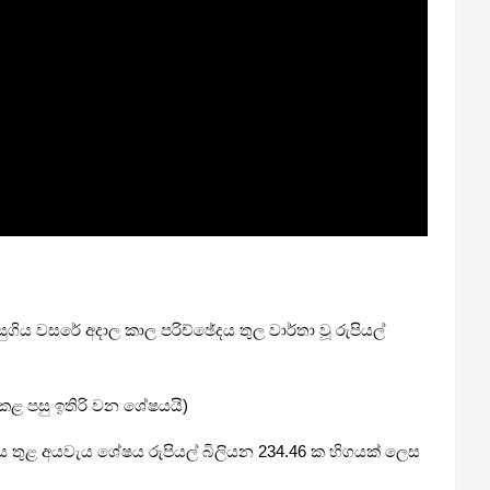
ුගිය වසරේ අදාල කාල පරිච්ඡේදය තුල වාර්තා වූ රුපියල්
 කළ පසු ඉතිරි වන ශේෂයයි)
දය තුළ අයවැය ශේෂය රුපියල් බිලියන 234.46 ක හිගයක් ලෙස