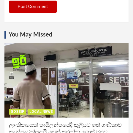
You May Missed
GOSSIP
LOCAL NEWS
ලාංකිකයෙක් තායිලන්තයේදී කුලියට ගත් ගණිකාව
කාන්තාවක්මදැයි චෙක් කරන්න ගොස් ඔළුව