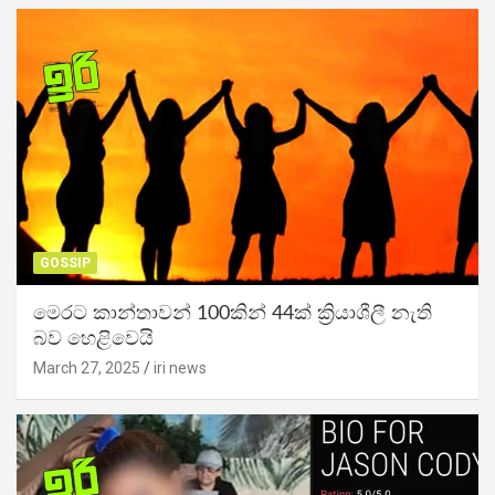
GOSSIP
මෙරට කාන්තාවන් 100කින් 44ක් ක්‍රියාශීලී නැති
බව හෙළිවෙයි
March 27, 2025
iri news