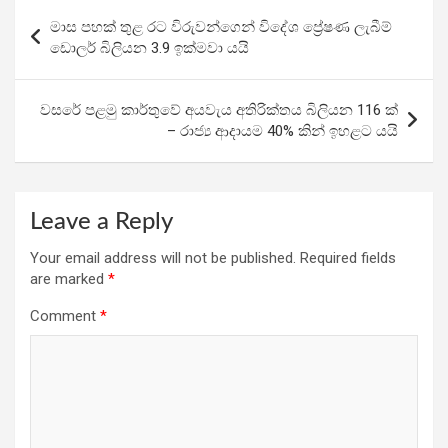
b
er
s
gr
e
Post
මාස පහක් තුළ රට විරුවන්ගෙන් විදේශ ප්‍රේෂණ ලැබීම්
o
A
a
navigation
ඩොලර් බිලියන 3.9 ඉක්මවා යයි
o
p
m
k
p
වසරේ පළමු කාර්තුවේ අයවැය අතිරික්තය බිලියන 116 ක්
– රාජ්‍ය ආදායම 40% කින් ඉහළට යයි
Leave a Reply
Your email address will not be published.
Required fields
are marked
*
Comment
*