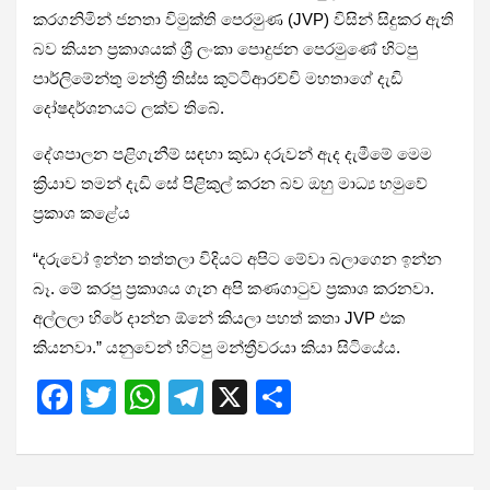
කරගනිමින් ජනතා විමුක්ති පෙරමුණ (JVP) විසින් සිදුකර ඇති
බව කියන ප්‍රකාශයක් ශ්‍රී ලංකා පොදුජන පෙරමුණේ හිටපු
පාර්ලිමේන්තු මන්ත්‍රී තිස්ස කුට්ටිආරච්චි මහතාගේ දැඩි
දෝෂදර්ශනයට ලක්ව තිබේ.
දේශපාලන පළිගැනීම් සඳහා කුඩා දරුවන් ඇද දැමීමේ මෙම
ක්‍රියාව තමන් දැඩි සේ පිළිකුල් කරන බව ඔහු මාධ්‍ය හමුවේ
ප්‍රකාශ කළේය
“දරුවෝ ඉන්න තත්තලා විදියට අපිට මේවා බලාගෙන ඉන්න
බෑ. මේ කරපු ප්‍රකාශය ගැන අපි කණගාටුව ප්‍රකාශ කරනවා.
අල්ලලා හිරේ දාන්න ඕනේ කියලා පහත් කතා JVP එක
කියනවා.” යනුවෙන් හිටපු මන්ත්‍රීවරයා කියා සිටියේය.
F
T
W
T
X
S
a
wi
h
el
h
ce
tt
at
e
ar