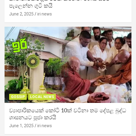
පැලෙන්න ගුටි කයි
June 2, 2025
iri news
GOSSIP
LOCAL NEWS
ව්‍යාපාරිකයෙක් කෝටි 10ක් වටිනා තම දේපළ බුද්ධ
ශාසනයට පූජා කරයි
June 1, 2025
iri news