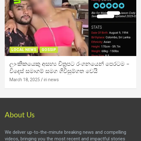
LOCAL NEWS
GOSSIP
ලාංකිකයෙකු අසභ්‍ය චිත්‍රපට රංගනයෙන් පෙරටම –
විදෙස් සමාගම් සමග ගිවිසුම්ගත වෙයි
March 18, 2025
iri news
About Us
We deliver up-to-the-minute breaking news and compelling
videos, bringing you the most recent and impactful stories