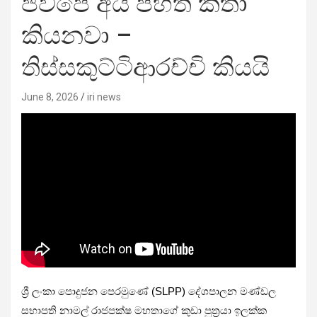
ජවිපෙ අය පහත් කතා
කියනවා –
තිස්සකුට්ටිආරච්චි කියයි
June 8, 2026
iri news
ශ්‍රී ලංකා පොදුජන පෙරමුණේ (SLPP) දේශපාලන මණ්ඩල
සභාපති නාමල් රාජපක්ෂ මහතාගේ කුඩා පුත්‍රයා ඉලක්ක