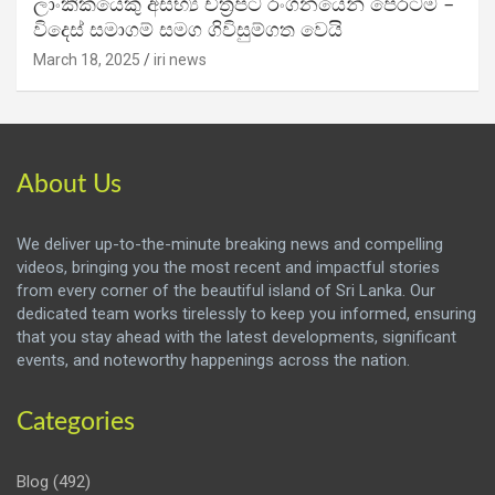
ලාංකිකයෙකු අසභ්‍ය චිත්‍රපට රංගනයෙන් පෙරටම –
විදෙස් සමාගම් සමග ගිවිසුම්ගත වෙයි
March 18, 2025
iri news
About Us
We deliver up-to-the-minute breaking news and compelling
videos, bringing you the most recent and impactful stories
from every corner of the beautiful island of Sri Lanka. Our
dedicated team works tirelessly to keep you informed, ensuring
that you stay ahead with the latest developments, significant
events, and noteworthy happenings across the nation.
Categories
Blog
(492)