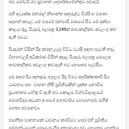
බව මෝටර් රථ ප්‍රවාහන දෙපාර්තමේන්තුව පවසයි.
එහි අධ්‍යක්ෂ ජනරාල් නිශාන්ත අනුරුද්ධ වීරසිංහ මහතා
සදහන් කළේ, මේ වසරේ ජනවාරි මාසයේ සිට මේ දක්වා
කාලය තුළ රියදුරු බලපත්‍ර 3,249ක් තාවකාලිකව අවලංගු කර
ඇති බවය.
රියදුරන් විසින් සිදු කරනු ලැබු විවිධ වැරදි සඳහා පැවති නඩු
විභාගවලදී අධිකරණ විසින් අදාළ රියදුරු බලපත්‍ර මෙලෙස
තාවකාලිකව අවලංගු කර ඇති බව හෙතෙම පැවසීය.
මේ අතර රිය අනතුරු බහුලව සිදු වීමට අපරික්ෂාකාරි රිය
ධාවනය සහ වාහන නිසි ප්‍රමිතියකින් යුක්ත නොවීම
ප්‍රධානතම හේතු වි ඇති බව කොළඹ විශ්වවිද්‍යාලයේ
සමාජවිද්‍යා අධ්‍යන අංශයේ මහාචාර්ය මොහොමඩ් මහීෂ්
මහතා පවසනවා.
එමනිසා වාහනයක් ධාවනය කරවීමට පෙර එහි ප්‍රමිතිය
සම්බන්ධයෙන් සොයැබැලීම අත්‍යාවශ්‍ය බව හෙතෙම පෙන්වා