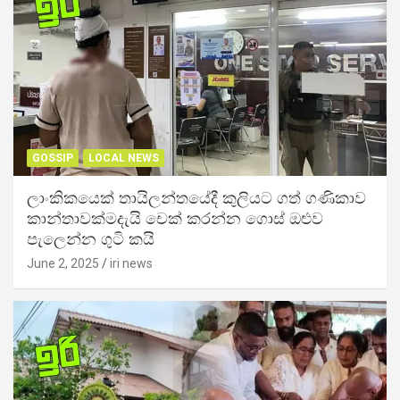
GOSSIP
LOCAL NEWS
ලාංකිකයෙක් තායිලන්තයේදී කුලියට ගත් ගණිකාව
කාන්තාවක්මදැයි චෙක් කරන්න ගොස් ඔළුව
පැලෙන්න ගුටි කයි
June 2, 2025
iri news