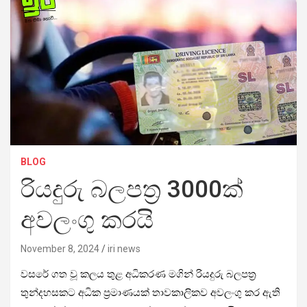
BLOG
රියදුරු බලපත්‍ර 3000ක්
අවලංගු කරයි
November 8, 2024
iri news
වසරේ ගත වූ කලය තුළ අධිකරණ මගින් රියදුරු බලපත්‍ර
තුන්දහසකට අධික ප්‍රමාණයක් තාවකාලිකව අවලංගු කර ඇති