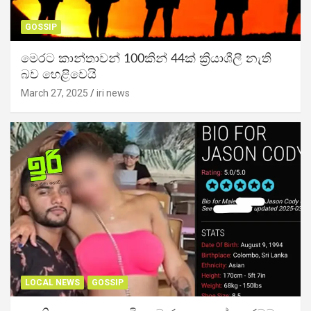
GOSSIP
මෙරට කාන්තාවන් 100කින් 44ක් ක්‍රියාශීලී නැති
බව හෙළිවෙයි
March 27, 2025
iri news
LOCAL NEWS
GOSSIP