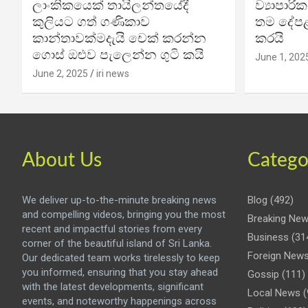
ලාංකිකයෙක් තායිලන්තයේදී
ව්‍යාපාර
කුලියට ගත් ගණිකාව
තම දේපළ
කාන්තාවක්මදැයි චෙක් කරන්න
කරයි
ගොස් ඔළුව පැලෙන්න ගුටි කයි
June 1, 202
June 2, 2025
iri news
About Us
Catego
We deliver up-to-the-minute breaking news
Blog
(492)
and compelling videos, bringing you the most
Breaking Ne
recent and impactful stories from every
Business
(31
corner of the beautiful island of Sri Lanka.
Foreign New
Our dedicated team works tirelessly to keep
you informed, ensuring that you stay ahead
Gossip
(111)
with the latest developments, significant
Local News
(
events, and noteworthy happenings across