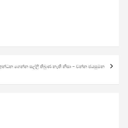
න්ධන ගෙන්න සල්ලි තිබුණ නැති නිසා – චන්න ජයසුමන