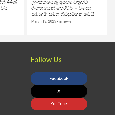
න් 44ක්
ලාංකිකයෙකු අසභ්‍ය චිත්‍රපට
වෙයි
රංගනයෙන් පෙරටම – විදෙස්
සමාගම් සමග ගිවිසුම්ගත වෙයි
March 18, 2025
iri news
Follow Us
Facebook
X
YouTube