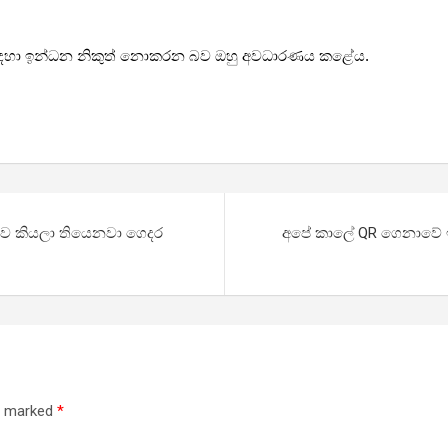
සඳහා ඉන්ධන නිකුත් නොකරන බව ඔහු අවධාරණය කළේය.
ාව කියලා තියෙනවා ගෙදර
අපේ කාලේ QR ගෙනාවේ ඉ
re marked
*