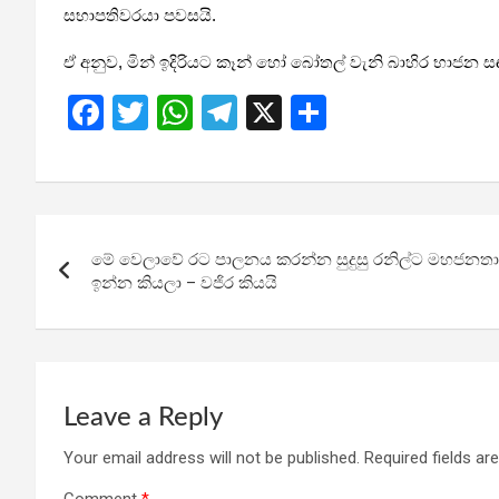
සභාපතිවරයා පවසයි.
ඒ අනුව, මින් ඉදිරියට
කෑන් හෝ බෝතල්
වැනි බාහිර භාජන 
F
T
W
T
X
S
a
wi
h
el
h
ce
tt
at
e
ar
b
er
s
gr
e
Post
o
A
a
මේ වෙලාවේ රට පාලනය කරන්න සුදුසු රනිල්ට මහජනත
navigation
o
p
m
ඉන්න කියලා – වජිර කියයි
k
p
Leave a Reply
Your email address will not be published.
Required fields a
Comment
*