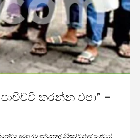
ාවිච්චි කරන්න එපා” –
ක්‍රියාත්මක කරන බව ඉන්ධනහල් හිමිකරුවන්ගේ සංගමයේ