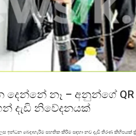
දෙන්නේ නෑ – අනුන්ගේ QR ප
න් දැඩි නිවේදනයක්
ලෙස ඉන්ධන බෙදාහැරීම සහතික කිරීම සඳහා නව දැඩි තීරණ කිහිපයක් 