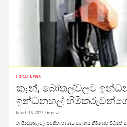
LOCAL NEWS
කෑන්, බෝතල්වලට ඉන්ධන 
ඉන්ධනහල් හිමිකරුවන්ගෙ
March 15, 2026
iri news
න පිරවුම්හල්වල පවතින තදබදය පාලනය කිරීම සහ විධිමත් 