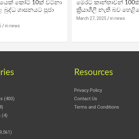
ිකයෙක් කෝටි 10ක් වටිනා
මෙරට කාන්තාවන් 100කි
 බුද්ධ ශාසනයට පූජා
ක්‍රියාශීලී නැති බව හෙළි
March 27, 2025
iri news
5
iri news
ries
Resources
Privacy Policy
ws
(400)
Contact Us
4)
Terms and Conditions
s
(4)
9,561)