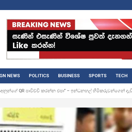
IGN NEWS
POLITICS
BUSINESS
SPORTS
TECH
නුන්ගේ QR පාවිච්චි කරන්න එපා” – ඉන්ධනහල් හිමිකරුවන්ගෙන් දැ