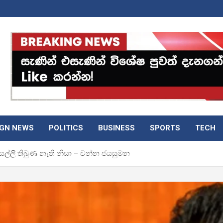
IGN NEWS
POLITICS
BUSINESS
SPORTS
TECH
්ලි තිබුණ නැති නිසා – චන්න ජයසුමන