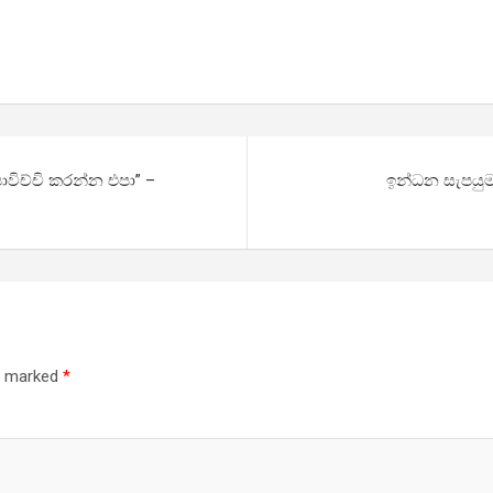
විච්චි කරන්න එපා” –
ඉන්ධන සැපයුම 
re marked
*