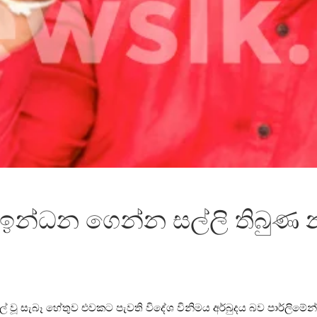
න්ධන ගෙන්න සල්ලි තිබුණ න
් වූ සැබෑ හේතුව එවකට පැවති විදේශ විනිමය අර්බුදය බව පාර්ලිමේන්