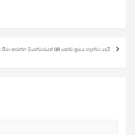
සීමා කරන්න මියන්මාරයත් QR කෝඩ් ක්‍රමය හදුන්වා දෙයි