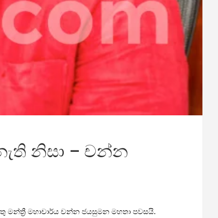
ැති නිසා – චන්න
තු මන්ත්‍රී මහාචාර්ය චන්න ජයසුමන මහතා පවසයි.