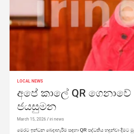
LOCAL NEWS
අපේ කාලේ QR ගෙනාවේ ඉ
ජයසුමන
March 15, 2026
iri news
මෙරට ඉන්ධන බෙදාහැරීම සඳහා QR පද්ධතිය හඳුන්වා දීමට මුල