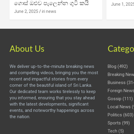
ගොස් ඔළුව පැලෙන්න ගුටි කයි
June 1, 202
June 2, 2025
iri news
About Us
Catego
We deliver up-to-the-minute breaking news
Blog
(492)
and compelling videos, bringing you the most
Breaking Ne
recent and impactful stories from every
Business
(31
corner of the beautiful island of Sri Lanka.
Foreign New
Our dedicated team works tirelessly to keep
you informed, ensuring that you stay ahead
Gossip
(111)
with the latest developments, significant
Local News
(
events, and noteworthy happenings across
Politics
(603)
the nation.
Sports
(99)
Tech
(5)