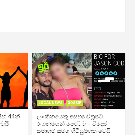
LOCAL NEWS
GOSSIP
න් 44ක්
ලාංකිකයෙකු අසභ්‍ය චිත්‍රපට
වෙයි
රංගනයෙන් පෙරටම – විදෙස්
සමාගම් සමග ගිවිසුම්ගත වෙයි