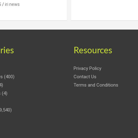
5
iri news
ries
Resources
Privacy Policy
ws
(400)
Contact Us
4)
Terms and Conditions
s
(4)
9,540)