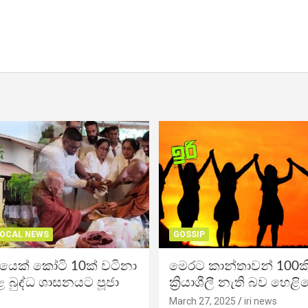
OCAL NEWS
GOSSIP
ිකයෙක් කෝටි 10ක් වටිනා
මෙරට කාන්තාවන් 100කි
 බුද්ධ ශාසනයට පූජා
ක්‍රියාශීලී නැති බව හෙළි
March 27, 2025
iri news