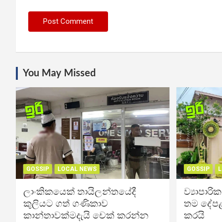
You May Missed
GOSSIP
LOCAL NEWS
GOSSIP
L
ලාංකිකයෙක් තායිලන්තයේදී
ව්‍යාපාර
කුලියට ගත් ගණිකාව
තම දේපළ
කාන්තාවක්මදැයි චෙක් කරන්න
කරයි