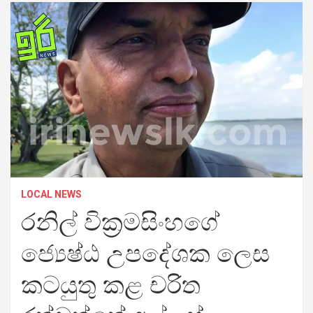
LOCAL NEWS
රනිල් වික්‍රමසිංහගේ
ජ්‍යෙෂ්ඨ උපදේශක ලෙස
කටයුතු කළ චරිත