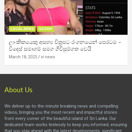
LOCAL NEWS
GOSSIP
ලාංකිකයෙකු අසභ්‍ය චිත්‍රපට රංගනයෙන් පෙරටම –
විදෙස් සමාගම් සමග ගිවිසුම්ගත වෙයි
March 18, 2025
iri news
About Us
We deliver up-to-the-minute breaking news and compelling
videos, bringing you the most recent and impactful stories
from every corner of the beautiful island of Sri Lanka. Our
dedicated team works tirelessly to keep you informed, ensuring
that you stay ahead with the latest developments, significant