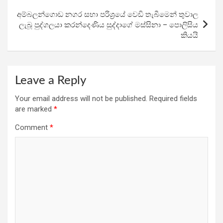
k
p
අම්බලන්ගොඩ නගර සභා පරිශ්‍රයේ වෙඩි තැබීමෙන් තුවාල
ලැබූ පුද්ගලයා කරන්දෙණිය සුද්දාගේ මස්සිනා – පොලිසිය
කියයි
Leave a Reply
Your email address will not be published.
Required fields
are marked
*
Comment
*