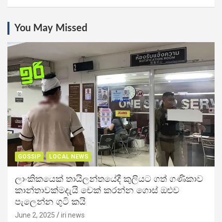
You May Missed
GOSSIP
LOCAL NEWS
ලාංකිකයෙක් තායිලන්තයේදී කුලියට ගත් ගණිකාව
කාන්තාවක්මදැයි චෙක් කරන්න ගොස් ඔළුව
පැලෙන්න ගුටි කයි
June 2, 2025
iri news