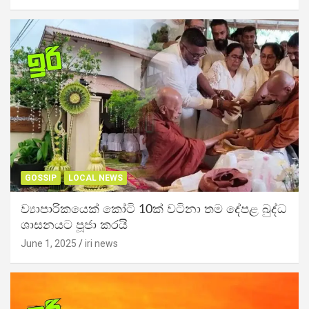
GOSSIP
LOCAL NEWS
ව්‍යාපාරිකයෙක් කෝටි 10ක් වටිනා තම දේපළ බුද්ධ
ශාසනයට පූජා කරයි
June 1, 2025
iri news