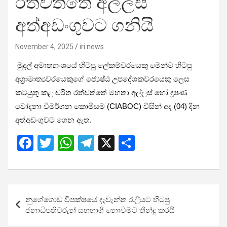
රත්වත්තේ අල්ලස්
අත්අඩංගුවට ගනියි
November 4, 2025
iri news
මුදල් අමාත්‍යාංශයේ හිටපු ලේකම්වරයෙකු මෙන්ම හිටපු
අග්‍රාමාත්‍යවරයෙකුගේ ජ්‍යෙෂ්ඨ උපදේශකවරයෙකු ලෙස
කටයුතු කළ
චරිත රත්වත්තේ
මහතා අල්ලස් හෝ දූෂණ
චෝදනා විමර්ශන කොමිසම (CIABOC) විසින් අද (04) දින
අත්අඩංගුවට ගෙන ඇත.
F
T
W
T
X
S
a
wi
h
el
h
ce
tt
at
e
ar
b
er
s
gr
e
Post
නුගේගොඩ විපක්ෂයේ දැවැන්ත රැලියට හිටපු
o
A
a
navigation
ජනාධිපතිවරුන් සහභාගී නොවීමට තීන්දු කරයි
o
p
m