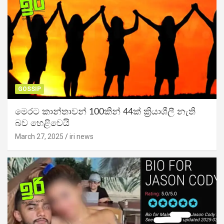
GOSSIP
මෙරට කාන්තාවන් 100කින් 44ක් ක්‍රියාශීලී නැති
බව හෙළිවෙයි
March 27, 2025
iri news