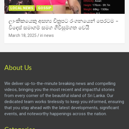
LOCAL NEWS
GOSSIP
ලාංකිකයෙකු අසභ්‍ය චිත්‍රපට රංගනයෙන් පෙරටම –
විදෙස් සමාගම් සමග ගිවිසුම්ගත වෙයි
March 18, 2025
iri news
About Us
We deliver up-to-the-minute breaking news and compelling
videos, bringing you the most recent and impactful stories
from every corner of the beautiful island of Sri Lanka. Our
dedicated team works tirelessly to keep you informed, ensuring
that you stay ahead with the latest developments, significant
events, and noteworthy happenings across the nation.