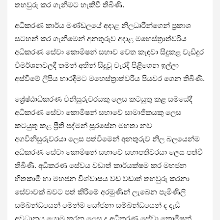
තහවුරු කර ගැනීමට හැකිවී තිබිණි.
අධිකරණ කාර්ය මණ්ඩලයේ අදාළ නිලධෘරීන්ගෙන් ප්‍රකාශ
සටහන් කර ගැනීමෙන් අනතුරුව අදාළ මහෙස්ත්‍රාත්වරිය
අධිකරණ සේවා කොමිෂන් සභාව වෙත කැඳවා සිදුකළ වැඩිදුර
විමර්ශනවලදී තමන් අතින් සිදුවූ වැරදි පිළිගෙන ඉල්ලා
අස්වීමේ ලිපිය භාරදීමට මහෙස්ත්‍රාත්වරිය පියවර ගෙන තිබිණි.
ශ්‍රේෂ්ඨාධිකරණ විනිසුරුවරයකු ලෙස කටයුතු කළ සමයේදී
අධිකරණ සේවා කොමිෂන් සභාවේ සාමාජිකයකු ලෙස
කටයුතු කළ ප්‍රීති පද්මන් සූරසේන මහතා නව
අගවිනිසුරුවරයා ලෙස පත්වීමෙන් අනතුරුව නිල බලයෙන්ම
අධිකරණ සේවා කොමිෂන් සභාවේ සභාපතිවරයා ලෙස පත්වී
තිබිණි. අධිකරණ සේවය වඩාත් කාර්යක්ෂම කර මහජන
හිතකාමී හා මහජන විශ්වාසය වඩ වඩාත් තහවුරු කරනා
සේවාවක් බවට පත් කිරීමේ අරමුණින් ලැබෙන පැමිණිලි
සම්බන්ධයෙන් මෙන්ම යෝජනා සම්බන්ධයෙන් ද දැඩි
අවධානය යොමු කරන ලෙස ද අධිකරණ සේවා කොමිෂන්