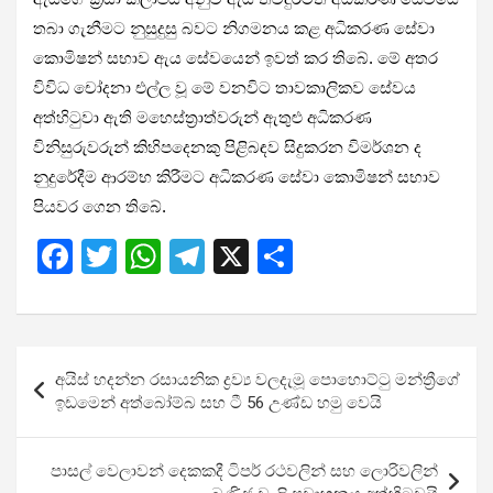
තබා ගැනීමට නුසුදුසු බවට නිගමනය කළ අධිකරණ සේවා
කොමිෂන් සභාව ඇය සේවයෙන් ඉවත් කර තිබේ. මේ අතර
විවිධ චෝදනා එල්ල වූ මේ වනවිට තාවකාලිකව සේවය
අත්හිටුවා ඇති මහෙස්ත්‍රාත්වරුන් ඇතුළු අධිකරණ
විනිසුරුවරුන් කිහිපදෙනකු පිළිබඳව සිදුකරන විමර්ශන ද
නුදුරේදීම ආරම්භ කිරීමට අධිකරණ සේවා කොමිෂන් සභාව
පියවර ගෙන තිබේ.
F
T
W
T
X
S
a
wi
h
el
h
ce
tt
at
e
ar
b
er
s
gr
e
Post
අයිස් හදන්න රසායනික ද්‍රව්‍ය වලදැමූ පොහොට්ටු මන්ත්‍රීගේ
o
A
a
navigation
ඉඩමෙන් අත්බෝම්බ සහ ටී 56 උණ්ඩ හමු වෙයි
o
p
m
k
p
පාසල් වෙලාවන් දෙකකදී ටිපර් රථවලින් සහ ලොරිවලින්