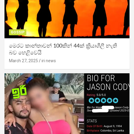
GOSSIP
මෙරට කාන්තාවන් 100කින් 44ක් ක්‍රියාශීලී නැති
බව හෙළිවෙයි
March 27, 2025
iri news