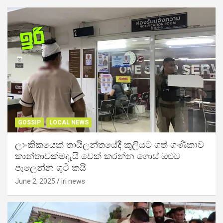
GOSSIP
LOCAL NEWS
ලාංකිකයෙක් තායිලන්තයේදී කුලියට ගත් ගණිකාව
කාන්තාවක්මදැයි චෙක් කරන්න ගොස් ඔළුව
පැලෙන්න ගුටි කයි
June 2, 2025
iri news