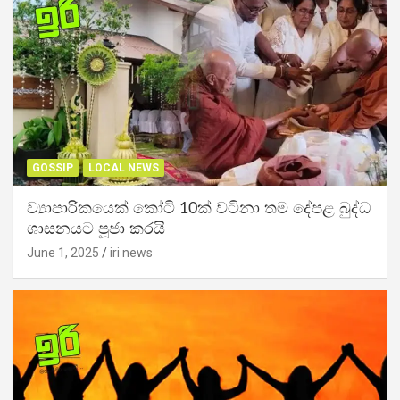
GOSSIP
LOCAL NEWS
ව්‍යාපාරිකයෙක් කෝටි 10ක් වටිනා තම දේපළ බුද්ධ
ශාසනයට පූජා කරයි
June 1, 2025
iri news