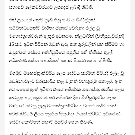
සභාවේ ලේකම්වරයාට උපදෙස් ලබාදී තිබිණි.
එකී උපදෙස් අනුව ලැබී තිබූ සෑම පැමිණිල්ලක්
සම්බන්ධයෙන්ම වාර්තා සිදුකර චෝදනා එල්ල වූ
මහෙස්ත්‍රාත්වරුන් ඇතුළු අධිකරණ නිලධාරීන් (විනිසුරුවරුන්)
15 කට අධික පිරිසක් ඔවුන් දැරූ තනතුරුවලින් පහ කිරීමට හා
ඔවුන්ගේ සේවය අත්හිටුවීමට පසුගිය සති කිහිපය තුළදී
අධිකරණ සේවා කොමිෂන් සභාව පියවර ගෙන තිබිණි.
මීගමුව මහෙස්ත්‍රාත්වරිය ලෙස සේවය කරමින් සිටියදී එල්ල වූ
චෝදනාවලට වරදකාරිය කළ මෑතක් වනතුරුම කොළඹ අංක
අට මහෙස්ත්‍රාත් අධිකරණයේ අතිරේක මහෙස්ත්‍රාත්වරිය ලෙස
කටයුතු කළ පසුව මාතර අතිරේක දිසා විනිසුරුවරිය ලෙස
මාරුකර යවනු ලැබූ මහෙස්ත්‍රාත්වරිය ද වහාම සේවයෙන්
ඉවත් කිරීමේ ලිපිය පසුගිය සිකුරාදා නිකුත් කිරීමට අධිකරණ
සේවා කොමිෂන් සභාව පියවර ගෙන තිබිණි.
ඇයගේ ක්‍රියා කලාපය අනුව ඇය තවදුරටත් අධිකරණ සේවයේ