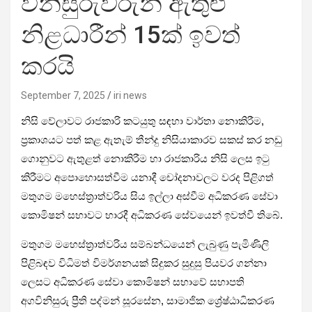
විනිසුරුවරුන් ඇතුළු
නිළධාරීන් 15ක් ඉවත්
කරයි
September 7, 2025
iri news
නිසි වේලාවට රාජකාරි කටයුතු සඳහා වාර්තා නොකිරීම,
ප්‍රකාශයට පත් කළ ඇතැම් තීන්දු නිසියාකාරව සකස් කර නඩු
ගොනුවට ඇතුළත් නොකිරීම හා රාජකාරිය නිසි ලෙස ඉටු
කිරීමට අපොහොසත්වීම යනාදී චෝදනාවලට වරද පිළිගත්
මතුගම මහෙස්ත්‍රාත්වරිය සිය ඉල්ලා අස්වීම අධිකරණ සේවා
කොමිෂන් සභාවට භාරදී අධිකරණ සේවයෙන් ඉවත්වී තිබේ.
මතුගම මහෙස්ත්‍රාත්වරිය සම්බන්ධයෙන් ලැබුණු පැමිණිලි
පිළිබඳව විධිමත් විමර්ශනයක් සිදුකර සුදුසු පියවර ගන්නා
ලෙසට අධිකරණ සේවා කොමිෂන් සභාවේ සභාපති
අගවිනිසුරු ප්‍රීති පද්මන් සූරසේන, සාමාජික ශ්‍රේෂ්ඨාධිකරණ