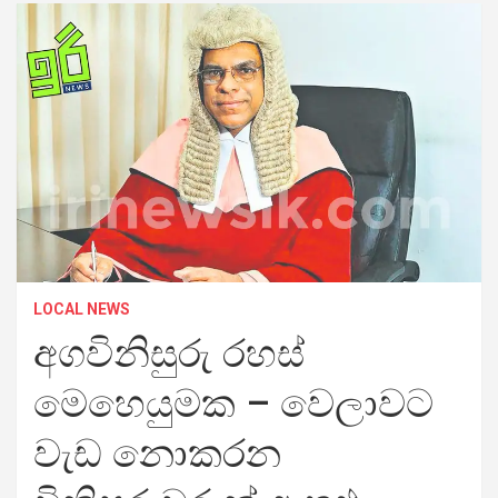
LOCAL NEWS
අගවිනිසුරු රහස්
මෙහෙයුමක – වෙලාවට
වැඩ නොකරන