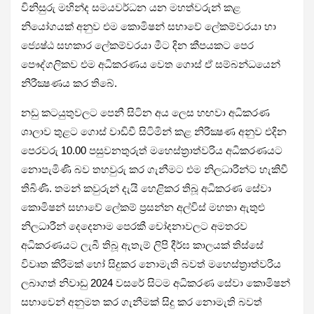
විනිසුරු මහින්ද සමයවර්ධන යන මහත්වරුන් කළ
නියෝගයක් අනුව එම කොමිෂන් සභාවේ ලේකම්වරයා හා
ජ්‍යෙෂ්ඨ සහකාර ලේකම්වරයා මීට දින කීපයකට පෙර
පෞද්ගලිකව එම අධිකරණය වෙත ගොස් ඒ සම්බන්ධයෙන්
නිරීක්‍ෂණය කර තිබේ.
නඩු කටයුතුවලට පෙනී සිටින අය ලෙස හඟවා අධිකරණ
ශාලාව තුළට ගොස් වාඩිවී සිටිමින් කළ නිරීක්‍ෂණ අනුව එදින
පෙරවරු 10.00 පසුවනතුරුත් මහෙස්ත්‍රාත්වරිය අධිකරණයට
නොපැමිණි බව තහවුරු කර ගැනීමට එම නිලධාරීන්ට හැකිවී
තිබිණි. තමන් කවුරුන් දැයි හෙළිකර තිබූ අධිකරණ සේවා
කොමිෂන් සභාවේ ලේකම් ප්‍රසන්න අල්විස් මහතා ඇතුළු
නිලධාරීන් දෙදෙනාම පෙරකී චෝදනාවලට අමතරව
අධිකරණයට ලැබී තිබූ ඇතැම් ලිපි දීර්ඝ කාලයක් තිස්සේ
විවෘත කිරීමක් හෝ සිදුකර නොමැති බවත් මහෙස්ත්‍රාත්වරිය
ලබාගත් නිවාඩු 2024 වසරේ සිටම අධිකරණ සේවා කොමිෂන්
සභාවෙන් අනුමත කර ගැනීමක් සිදු කර නොමැති බවත්