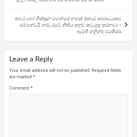
o
p
m
k
p
කවර හෝ භික්ෂූන් වහන්සේ නමක් ඕනෑම අපරාධයකට
සම්බන්ධයි නම්, රටේ නීතිය අනුව කටයුතු කරනවා –
ඇමති නලින්ද ජයතිස්ස
Leave a Reply
Your email address will not be published.
Required fields
are marked
*
Comment
*