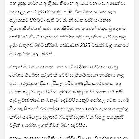
සහ මූත්‍රා මාර්ගය ආශ්‍රිතව තිබෙන ආබාධ වන බව ද පෙන්වා
දෙන ලද අතර ළමා වකුගඩු රෝග විශේෂඥ සායන සෑම
පළාතකම පිහිටුවා ඇති බවත්, නියමිත පරිදි සායනික
ක්‍රියාකාරීත්වයක් සමග නොසිටීම හේතුවෙන් වකුගඩු දෙකම
අකර්මණ්‍යවීමේ හැකියාව පවතින බවද පැවසීය. රෝහල තුළ
ළමා වකුගඩු බද්ධ කිරීමේ සේවාවන් 2025 වසරේ මැද භාගයේ
සිට ආරම්භ කළ බවත්,
එතැන් සිට සායන සඳහා සහභාගි වූ දීර්ඝ කාලීන වකුගඩු
රෝගය තිබෙන දරුවෙක් මෙම සැත්කම සඳහා භාජනය කළ
බව ද දරුවාගේ පියා ද සියලු පරීක්ෂණ ක්‍රියාකාරකම් සඳහා
සහභාගී වූ බවද පැවසීය. ළමා වකුගඩු රෝග සඳහා යම් කිසි
ගැටලුවක් තිබෙන ඕනෑම දෙමව්පියෙකුට රෝහල වෙත යොමු
විය හැකි බවත් එම සේවා කටයුතු සඳහා රෝහල සහ පළපුරුදු
කාර්ය මණ්ඩලය සූදානම් බවද ඒ සඳහා වන සියලු පහසුකම්
වලින් ද රෝහල ශක්තිමත් බවද පැවසීය.
සනාල පටක හා වාහිනී බද්ධ කිරීම පිළිබඳව විශේෂඥ වෛද්‍ය