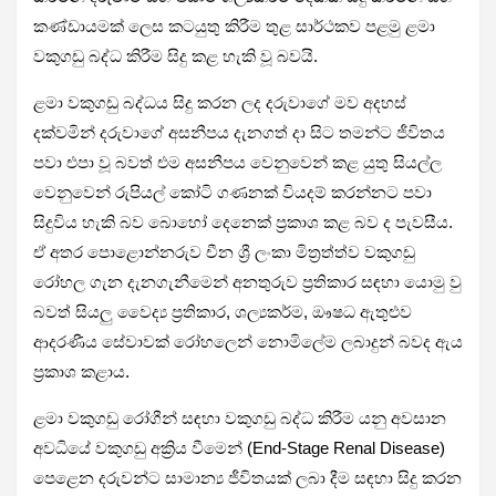
කණ්ඩායමක් ලෙස කටයුතු කිරීම තුළ සාර්ථකව පළමු ළමා
වකුගඩු බද්ධ කිරීම සිදු කළ හැකි වූ බවයි.
ළමා වකුගඩු බද්ධය සිදු කරන ලද දරුවාගේ මව අදහස්
දක්වමින් දරුවාගේ අසනීපය දැනගත් දා සිට තමන්ට ජීවිතය
පවා එපා වූ බවත් එම අසනීපය වෙනුවෙන් කළ යුතු සියල්ල
වෙනුවෙන් රුපියල් කෝටි ගණනක් වියදම් කරන්නට පවා
සිදුවිය හැකි බව බොහෝ දෙනෙක් ප්‍රකාශ කළ බව ද පැවසීය.
ඒ අතර පොළොන්නරුව චීන ශ්‍රී ලංකා මිත්‍රත්ත්ව වකුගඩු
රෝහල ගැන දැනගැනීමෙන් අනතුරුව ප්‍රතිකාර සඳහා යොමු වු
බවත් සියලු වෛද්‍ය ප්‍රතිකාර, ශල්‍යකර්ම, ඖෂධ ඇතුළුව
ආදරණීය සේවාවක් රෝහලෙන් නොමිලේම ලබාදුන් බවද ඇය
ප්‍රකාශ කළාය.
ළමා වකුගඩු රෝගීන් සඳහා වකුගඩු බද්ධ කිරීම යනු අවසාන
අවධියේ වකුගඩු අක්‍රිය වීමෙන් (End-Stage Renal Disease)
පෙළෙන දරුවන්ට සාමාන්‍ය ජීවිතයක් ලබා දීම සඳහා සිදු කරන