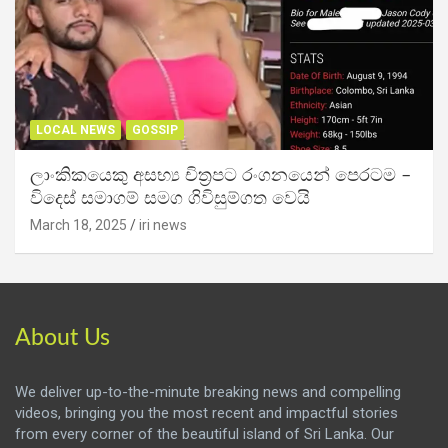
LOCAL NEWS
GOSSIP
ලාංකිකයෙකු අසභ්‍ය චිත්‍රපට රංගනයෙන් පෙරටම –
විදෙස් සමාගම් සමග ගිවිසුම්ගත වෙයි
March 18, 2025
iri news
About Us
We deliver up-to-the-minute breaking news and compelling
videos, bringing you the most recent and impactful stories
from every corner of the beautiful island of Sri Lanka. Our