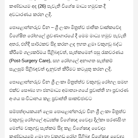
කණ්ඩායම අද (26) පැවැති විශේෂ මාධ්‍ය හමුවක දී
අවධාරණය කරන ලදි.
පොළොන්නරුව චීන – ශ්‍රී ලංකා මිත්‍රත්ව ජාතික වෘක්කවේද
විශේෂිත රෝහලේ ශ්‍රවණාගාරයේ දී මෙම මාධ්‍ය හමුව පැවැති
අතර, එහිදී සාර්ථකව සිදු කරන ලද ඉහත‌ ළමා වකුගඩු බද්ධ
කිරීමේ ශල්‍යකර්මය පිළිබඳවත්, සැත්කමෙන් පසු රැකවරණය
(Post-Surgery Care), සහ රෝහලේ අනාගත සැත්කම්
සැලසුම් පිළිබඳවත් දැනුවත් කිරීමට කටයුතු කරන ලදි.
පොළොන්නරුව චීන ශ්‍රී ලංකා මිත්‍රත්ත්ව වකුගඩු රෝහල සමඟ
එක්ව සෞඛ්‍ය හා ජනමාධ්‍ය අමාත්‍යාංශයේ ප්‍රවෘත්ති හා ප්‍රචාරණ
අංශය සංවිධානය කළ ප්‍රවෘත්ති සාකච්ජාවට
සම්පත්දායකයන් ලෙස පොළොන්නරුව චීන ශ්‍රී ලංකා මිත්‍රත්ව
වකුගඩු රෝහලේ අධ්‍යක්ෂ විශේෂඥ වෛද්‍ය දිල්කා සරණසිංහ
මෙන්ම වකුගඩු සැත්කම සිදු කළ විශේෂඥ වෛද්‍ය
කණ්ඩායමේ ළමා හා වකුගඩු රෝග පිළිබඳ විශේෂඥ වෛද්‍ය