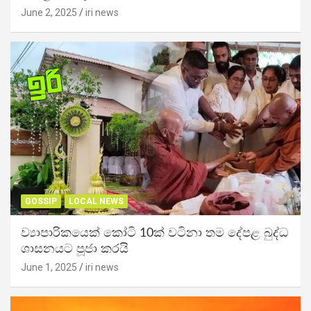
June 2, 2025
iri news
GOSSIP
LOCAL NEWS
ව්‍යාපාරිකයෙක් කෝටි 10ක් වටිනා තම දේපළ බුද්ධ
ශාසනයට පූජා කරයි
June 1, 2025
iri news