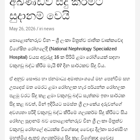
අඛණ්ඩව සිදු කිරීමට
සුදානම් වෙයි
May 26, 2026
iri news
පොළොන්නරුව චීන – ශ්‍රී ලංකා මිත්‍රත්ව ජාතික වෘක්කවේද
විශේෂිත රෝහලේදී (National Nephrology Specialized
Hospital) වයස අවුරුදු 16 ක පිරිමි ළමා රෝගියෙක් සඳහා
වකුගඩු බද්ධ කිරීම මැයි 07 දින සාර්ථකව සිදු විය.
ඒ අනුව සෞඛ්‍ය හා ජනමාධ්‍ය අමාත්‍යාංශයේ මඟ පෙන්වීම සහ
උපදෙස් මත මෙරට ළමා රෝහලක හැර පර්යන්ත රෝහලක
පළමු වරට සිදු කළ ළමා වකුගඩු බද්ධ සැත්කම ඉතා සාර්ථක
සිදු කළ බවත්, මින් ඉදිරියට සමස්ත ශ්‍රී ලාංකේය දරුවන්ගේ
අවශ්‍යතා පරිදි වකුගඩු බද්ධ කිරීමේ ශල්‍යකර්ම සිදු කිරීමට සිය
රෝහල සූදානම් බව පොළොන්නරුව චීන ශ්‍රී ලංකා මිත්‍රත්ව
වකුගඩු රෝහලේ අධ්‍යක්ෂ විශේෂඥ වෛද්‍ය දිල්කා සරණසිංහ
මහත්මිය ඇතුළු ශල්‍යකර්මය සිදු කළ විශේෂඥ වෛද්‍ය