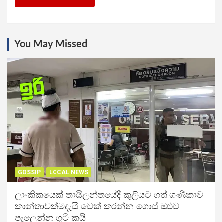
You May Missed
GOSSIP
LOCAL NEWS
ලාංකිකයෙක් තායිලන්තයේදී කුලියට ගත් ගණිකාව
කාන්තාවක්මදැයි චෙක් කරන්න ගොස් ඔළුව
පැලෙන්න ගුටි කයි