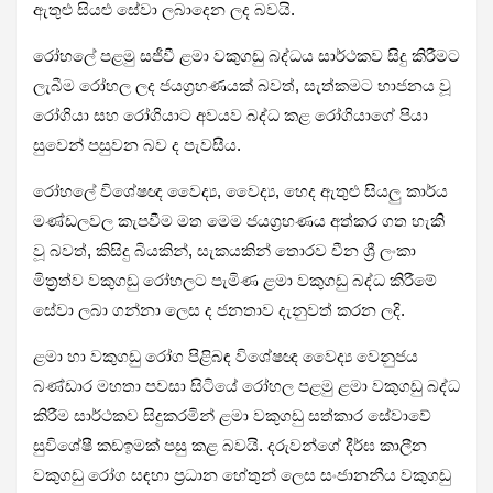
ඇතුළු සියළු සේවා ලබාදෙන ලද බවයි.
රෝහලේ පළමු සජීවී ළමා වකුගඩු බද්ධය සාර්ථකව සිදු කිරීමට
ලැබීම රෝහල ලද ජයග්‍රහණයක් බවත්, සැත්කමට භාජනය වූ
රෝගියා සහ රෝගියාට අවයව බද්ධ කළ රෝගියාගේ පියා
සුවෙන් පසුවන බව ද පැවසීය.
රෝහලේ විශේෂඥ වෛද්‍ය, වෛද්‍ය, හෙද ඇතුළු සියලු කාර්ය
මණ්ඩලවල කැපවීම මත මෙම ජයග්‍රහණය අත්කර ගත හැකි
වූ බවත්, කිසිදු බියකින්, සැකයකින් තොරව චීන ශ්‍රී ලංකා
මිත්‍රත්ව වකුගඩු රෝහලට පැමිණ ළමා වකුගඩු බද්ධ කිරීමේ
සේවා ලබා ගන්නා ලෙස ද ජනතාව දැනුවත් කරන ලදි.
ළමා හා වකුගඩු රෝග පිළිබඳ විශේෂඥ වෛද්‍ය වෙනුජය
බණ්ඩාර මහතා පවසා සිටියේ රෝහල පළමු ළමා වකුගඩු බද්ධ
කිරීම සාර්ථකව සිදුකරමින් ළමා වකුගඩු සත්කාර සේවාවේ
සුවිශේෂී කඩඉමක් පසු කළ බවයි. දරුවන්ගේ දීර්ඝ කාලීන
වකුගඩු රෝග සඳහා ප්‍රධාන හේතුන් ලෙස සංජානනීය වකුගඩු