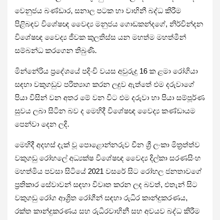
වෙනුජය බණ්ඩාර, සනාල පටක හා වාහිනී බද්ධ කිරීම
පිළිබඳව විශේෂඥ වෛද්‍ය මනුජය ගොඩකන්දගේ, නිර්වින්දන
විශේෂඥ වෛද්‍ය ජීවක කුලතිස්ස යන මහත්ම මහත්මීන්
සම්බන්ධ කරගෙන තිබුණි.
මින්නේරිය ප්‍රදේශයේ පදිංචි වයස අවුරුදු 16 ක ළමා රෝගියා
සඳහා වකුගඩුව පරිත්‍යාග කරන ලදුව ඇත්තේ එම දරුවාගේ
පියා විසින් වන අතර මේ වන විට එම දරුවා හා පියා සම්පූර්ණ
සුවය ලබා සිටින බව ද මෙහිදී විශේෂඥ වෛද්‍ය කණ්ඩායම
පෙන්වා දෙන ලදි.
මෙහිදී අදහස් දැක් වූ පොළොන්නරුව චීන ශ්‍රී ලංකා මිත්‍රත්ත්ව
වකුගඩු රෝහලේ අධ්‍යක්ෂ විශේෂඥ වෛද්‍ය දිල්කා සරණසිංහ
මහත්මිය පවසා සිටියේ 2021 වසරේ සිට රෝහල ජනතාවගේ
ප්‍රතිකාර සේවාවන් සඳහා විවෘත කරන ලද බවත්, එතැන් සිට
වකුගඩු රෝග ආශ්‍රිත රෝගීන් සඳහා රුධිර කාන්දුකරණය,
රක්ත කාන්දුකරණය සහ රුධිරවාහිනී සහ අවයව බද්ධ කිරීම