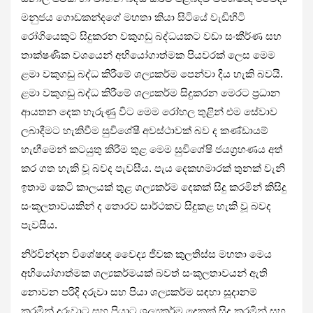
මනුජය ගොඩකන්දගේ මහතා කියා සිටියේ වැඩිහිටි
රෝගියෙකුට සිදුකරන වකුගඩු බද්ධයකට වඩා සංකීර්ණ සහ
තාක්ෂණික වශයෙන් අභියෝගාත්මක පියවරක් ලෙස මෙම
ළමා වකුගඩු බද්ධ කිරීමේ ශල්‍යකර්ම පෙන්වා දිය හැකි බවයි.
ළමා වකුගඩු බද්ධ කිරීමේ ශල්‍යකර්ම සිදුකරන මෙරට ප්‍රධාන
ආයතන දෙක හැරුණු විට මෙම රෝහල තුළින් එම සේවාව
ලබාදීමට හැකිවීම සුවිශේෂී අවස්ථාවක් බව ද කණ්ඩායම්
හැඟීමෙන් කටයුතු කිරීම තුළ මෙම සුවිශේෂි ජයග්‍රහණය අත්
කර ගත හැකි වූ බවද පැවසීය. පැය දෙකහමාරක් තුනක් වැනි
ඉතාම කෙටි කාලයක් තුළ ශල්‍යකර්ම දෙකක් සිදු කරමින් කිසිදු
සංකූලතාවයකින් ද තොරව සාර්ථකව සිදුකළ හැකි වූ බවද
පැවසීය.
නිර්වින්දන විශේෂඥ වෛද්‍ය ජීවක කුලතිස්ස මහතා මෙය
අභියෝගාත්මක ශල්‍යකර්මයක් බවත් සංකූලතාවයන් ඇති
නොවන පරිදි දරුවා සහ පියා ශල්‍යකර්ම සඳහා සූදානම්
කරමින් දරුවාට සහ පියාට ශල්‍යකර්ම දෙකක් සිදු කරමින් සහ