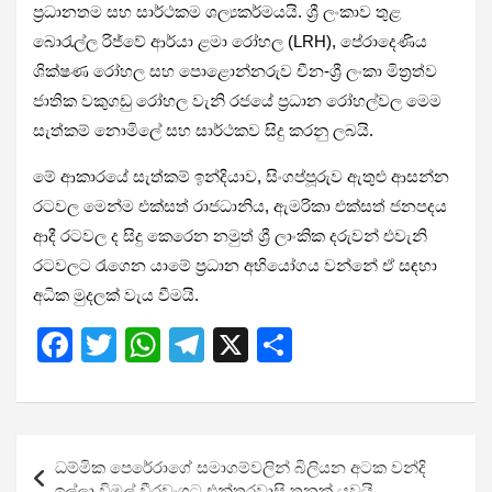
ප්‍රධානතම සහ සාර්ථකම ශල්‍යකර්මයයි. ශ්‍රී ලංකාව තුළ
බොරැල්ල රිජ්වේ ආර්යා ළමා රෝහල (LRH), පේරාදෙණිය
ශික්ෂණ රෝහල සහ පොළොන්නරුව චීන-ශ්‍රී ලංකා මිත්‍රත්ව
ජාතික වකුගඩු රෝහල වැනි රජයේ ප්‍රධාන රෝහල්වල මෙම
සැත්කම් නොමිලේ සහ සාර්ථකව සිදු කරනු ලබයි.
මේ ආකාරයේ සැත්කම් ඉන්දියාව, සිංගප්පූරුව ඇතුළු ආසන්න
රටවල මෙන්ම එක්සත් රාජධානිය, ඇමරිකා එක්සත් ජනපදය
ආදී රටවල ද සිදු කෙරෙන නමුත් ශ්‍රී ලාංකික දරුවන් එවැනි
රටවලට රැගෙන යාමේ ප්‍රධාන අභියෝගය වන්නේ ඒ සඳහා
අධික මුදලක් වැය වීමයි.
F
T
W
T
X
S
a
wi
h
el
h
ce
tt
at
e
ar
b
er
s
gr
e
Post
ධම්මික පෙරේරාගේ සමාගම්වලින් බිලියන අටක වන්දි
o
A
a
navigation
ඉල්ලා විමල් වීරවංශට එන්තරවාසි තුනක් යවයි