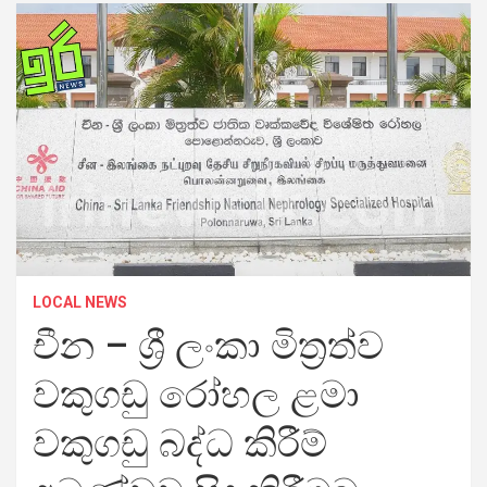
LOCAL NEWS
චීන – ශ්‍රී ලංකා මිත්‍රත්ව
වකුගඩු රෝහල ළමා
වකුගඩු බද්ධ කිරීම්