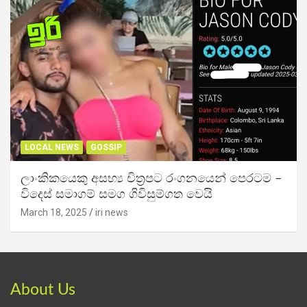
LOCAL NEWS
GOSSIP
ලාංකිකයෙකු අසභ්‍ය චිත්‍රපට රංගනයෙන් පෙරටම –
විදෙස් සමාගම් සමග ගිවිසුම්ගත වෙයි
March 18, 2025
iri news
About Us