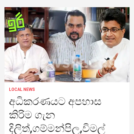
LOCAL NEWS
අධිකරණයට අපහාස
කිරිම ගැන
දිලිත්,ගම්මන්පිල,විමල්