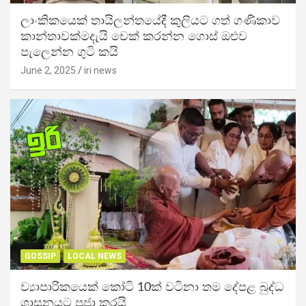
ලාංකිකයෙක් තායිලන්තයේදී කුලියට ගත් ගණිකාව
කාන්තාවක්මදැයි චෙක් කරන්න ගොස් ඔළුව
පැලෙන්න ගුටි කයි
June 2, 2025
iri news
GOSSIP
LOCAL NEWS
ව්‍යාපාරිකයෙක් කෝටි 10ක් වටිනා තම දේපළ බුද්ධ
ශාසනයට පූජා කරයි