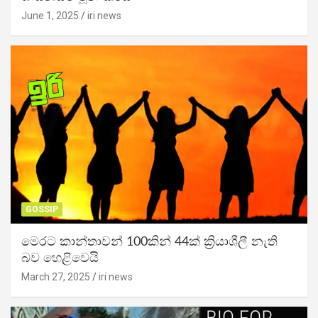
June 1, 2025
iri news
GOSSIP
මෙරට කාන්තාවන් 100කින් 44ක් ක්‍රියාශීලී නැති
බව හෙළිවෙයි
March 27, 2025
iri news