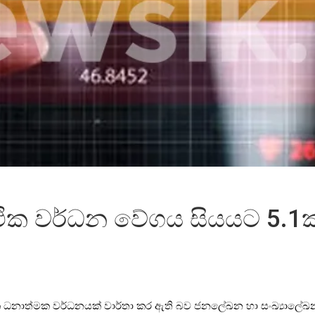
්ථික වර්ධන වේගය සියයට 5.1ක
 5.1ක ධනාත්මක වර්ධනයක් වාර්තා කර ඇති බව ජනලේඛන හා සංඛ්‍යාලේ