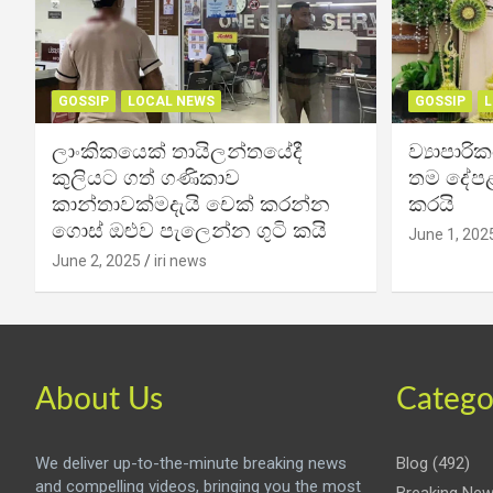
GOSSIP
LOCAL NEWS
GOSSIP
L
ලාංකිකයෙක් තායිලන්තයේදී
ව්‍යාපාර
කුලියට ගත් ගණිකාව
තම දේපළ
කාන්තාවක්මදැයි චෙක් කරන්න
කරයි
ගොස් ඔළුව පැලෙන්න ගුටි කයි
June 1, 202
June 2, 2025
iri news
About Us
Catego
We deliver up-to-the-minute breaking news
Blog
(492)
and compelling videos, bringing you the most