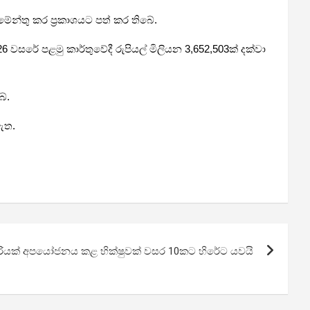
ේන්තු කර ප්‍රකාශයට පත් කර තිබේ.
6 වසරේ පළමු කාර්තුවේදී රුපියල් මිලියන 3,652,503ක් දක්වා
ේ.
ඇත.
 දැරියක් අපයෝජනය කළ භික්ෂුවක් වසර 10කට හිරේට යවයි