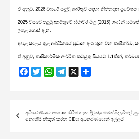
ඒ අනුව, 2026 වසරේ පළමු කාර්තුව සඳහා නිෂ්පාදන ප්‍රවේශය
2025 වසරේ පළමු කාර්තුවේ ස්ථාවර මිල (2015) ගණන් යටතේ රු
ඉහළ ගොස් ඇත.
අදාළ කාලය තුළ ආර්ථිකයේ ප්‍රධාන අංශ තුන වන කෘෂිකර්ම,
ඒ අනුව, කෘෂිකාර්මික ආර්ථික කටයුතු සියයට 1.1කින්, කර්ම
F
T
W
T
X
S
a
wi
h
el
h
ce
tt
at
e
ar
b
er
s
gr
e
Post
o
A
a
අධිකරණයට අපහාස කිරිම ගැන දිලිත්,ගම්මන්පිල,විමල් ,සු
navigation
o
p
m
නොතිසි නිකුත් කරන CIDය අධිකරණයෙන් ඉල්ලයි
k
p