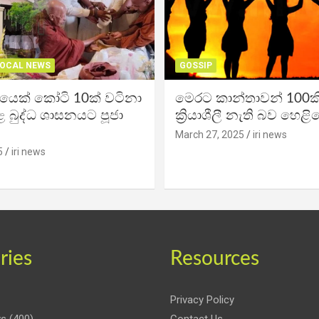
OCAL NEWS
GOSSIP
ිකයෙක් කෝටි 10ක් වටිනා
මෙරට කාන්තාවන් 100කි
 බුද්ධ ශාසනයට පූජා
ක්‍රියාශීලී නැති බව හෙළි
March 27, 2025
iri news
5
iri news
ries
Resources
Privacy Policy