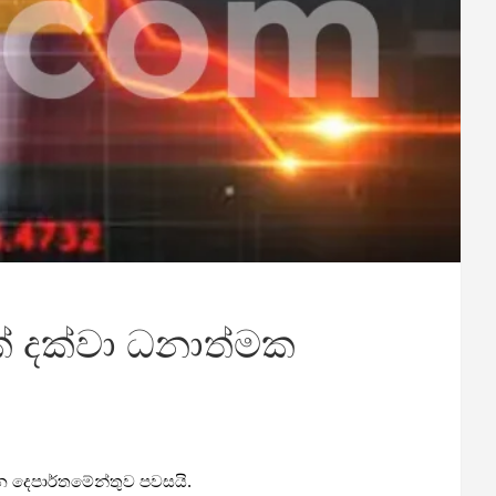
් දක්වා ධනාත්මක
ඛන දෙපාර්තමේන්තුව පවසයි.