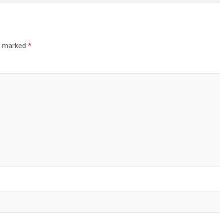
re marked
*