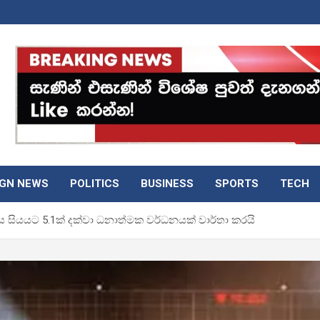
IGN NEWS
POLITICS
BUSINESS
SPORTS
TECH
ය සියයට 5.1ක් දක්වා ධනාත්මක වර්ධනයක් වාර්තා කරයි