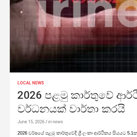
LOCAL NEWS
2026 පළමු කාර්තුවේ ආර
වර්ධනයක් වාර්තා කරයි
June 15, 2026
iri news
2026 වර්ෂයේ පළමු කාර්තුවේදී ශ්‍රී ලංකා ආර්ථිකය සියයට