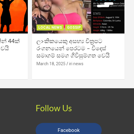
LOCAL NEWS
GOSSIP
න් 44ක්
ලාංකිකයෙකු අසභ්‍ය චිත්‍රපට
වෙයි
රංගනයෙන් පෙරටම – විදෙස්
සමාගම් සමග ගිවිසුම්ගත වෙයි
March 18, 2025
iri news
Follow Us
Facebook