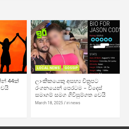
LOCAL NEWS
GOSSIP
න් 44ක්
ලාංකිකයෙකු අසභ්‍ය චිත්‍රපට
වෙයි
රංගනයෙන් පෙරටම – විදෙස්
සමාගම් සමග ගිවිසුම්ගත වෙයි
March 18, 2025
iri news