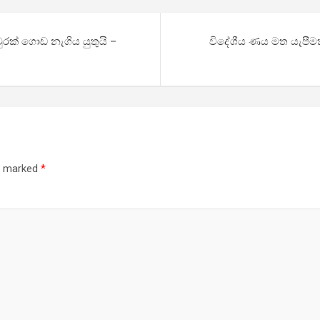
රක් ගොඩ නැගිය යුතුයි –
විදේශීය ණය මත යැපීම
re marked
*