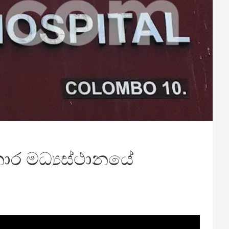
ිකාර මධ්‍යස්ථානයේ