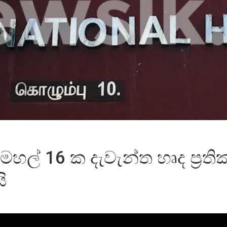
 මහල් 16 ක දැවැන්ත හෘද ප්‍රත
ි