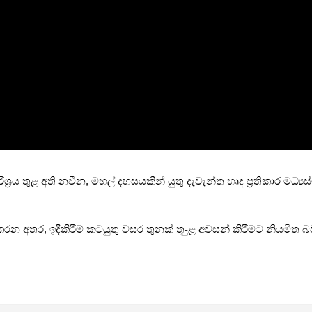
ශ්‍රය තුළ අති නවීන, මහල් දහසයකින් යුතු දැවැන්ත හෘද ප්‍රතිකාර මධ්‍
භ කරන අතර, ඉදිකිරීම් කටයුතු වසර තුනක් ත-ුළ අවසන් කිරීමට නියමිත 