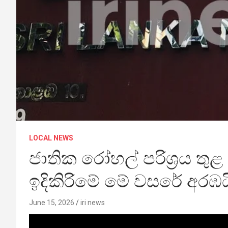
LOCAL NEWS
ජාතික රෝහල් පරිශ්‍රය තුළ
ඉදිකිරිමේ මේ වසරේ අරඹය
June 15, 2026
iri news