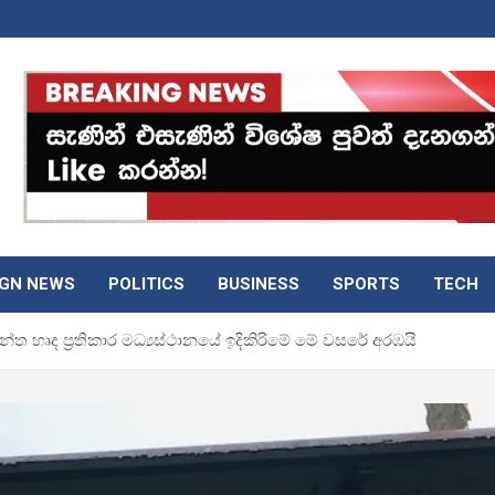
IGN NEWS
POLITICS
BUSINESS
SPORTS
TECH
ැන්ත හෘද ප්‍රතිකාර මධ්‍යස්ථානයේ ඉදිකිරිමේ මේ වසරේ අරඹයි