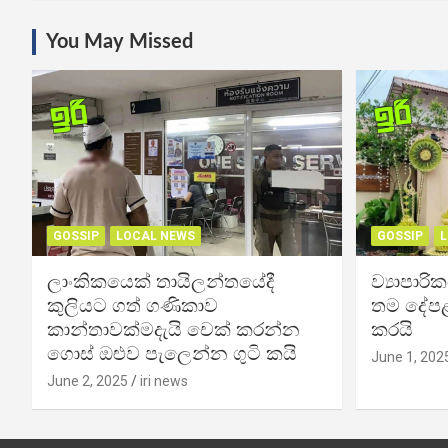
You May Missed
GOSSIP
LOCAL NEWS
GOSSIP
L
ලාංකිකයෙක් තායිලන්තයේදී
ව්‍යාපාර
කුලියට ගත් ගණිකාව
තම දේපළ
කාන්තාවක්මදැයි චෙක් කරන්න
කරයි
ගොස් ඔළුව පැලෙන්න ගුටි කයි
June 1, 202
June 2, 2025
iri news