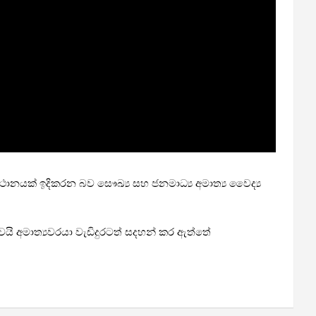
යස්ථානයක් ඉදිකරන බව සෞඛ්‍ය සහ ජනමාධ්‍ය අමාත්‍ය වෛද්‍ය
බවයි අමාත්‍යවරයා වැඩිදුරටත් සදහන් කර ඇත්තේ