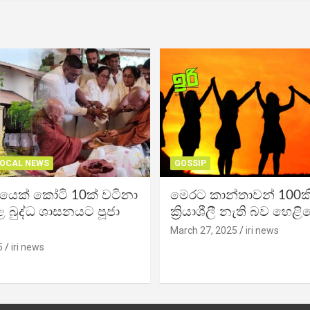
OCAL NEWS
GOSSIP
ිකයෙක් කෝටි 10ක් වටිනා
මෙරට කාන්තාවන් 100කි
 බුද්ධ ශාසනයට පූජා
ක්‍රියාශීලී නැති බව හෙළි
March 27, 2025
iri news
5
iri news