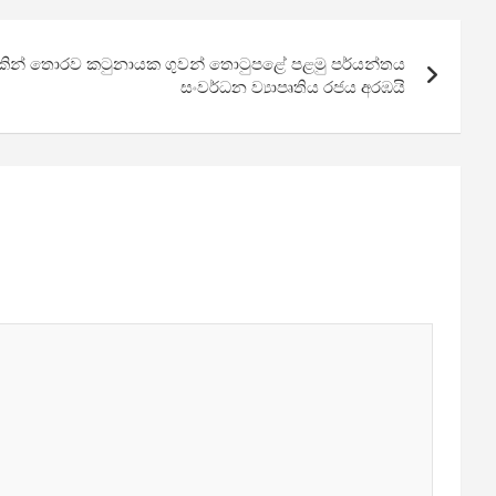
කින් තොරව කටුනායක ගුවන් තොටුපළේ පළමු පර්යන්තය
සංවර්ධන ව්‍යාපෘතිය රජය අරඹයි