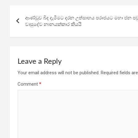
b
er
s
gr
e
Post
o
A
a
ආණ්ඩුව බිද දැමීමට දරන උත්සාහය පරාජයට මහා ජන පවු
navigation
o
p
m
වාසුදේව නානයක්කාර කියයි
k
p
Leave a Reply
Your email address will not be published.
Required fields a
Comment
*