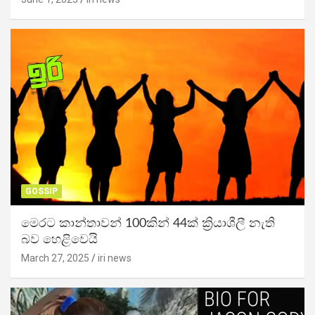
GOSSIP
මෙරට කාන්තාවන් 100කින් 44ක් ක්‍රියාශීලී නැති
බව හෙළිවෙයි
March 27, 2025
iri news