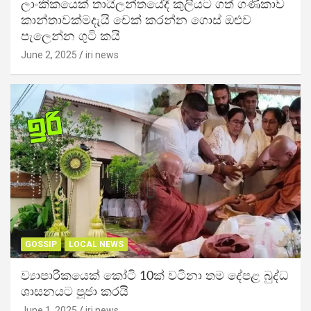
ලාංකිකයෙක් තායිලන්තයේදී කුලියට ගත් ගණිකාව
කාන්තාවක්මදැයි චෙක් කරන්න ගොස් ඔළුව
පැලෙන්න ගුටි කයි
June 2, 2025
iri news
GOSSIP
LOCAL NEWS
ව්‍යාපාරිකයෙක් කෝටි 10ක් වටිනා තම දේපළ බුද්ධ
ශාසනයට පූජා කරයි
June 1, 2025
iri news