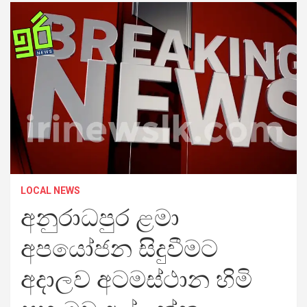
LOCAL NEWS
අනුරාධපුර ළමා
අපයෝජන සිදුවීමට
අදාලව අටමස්ථාන හිමි