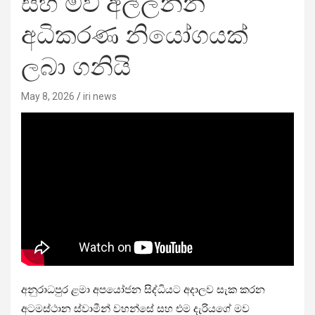
සහ මව අල්ලන්න
අධිකරණ නියෝගයක්
ලබා ගනියි
May 8, 2026
iri news
අනුරාධපුර ළමා අපයෝජන සිද්ධියට අදාලව සැක කරන
අටමස්ථාන ස්වාමීන් වහන්සේ සහ එම දැරියගේ මව