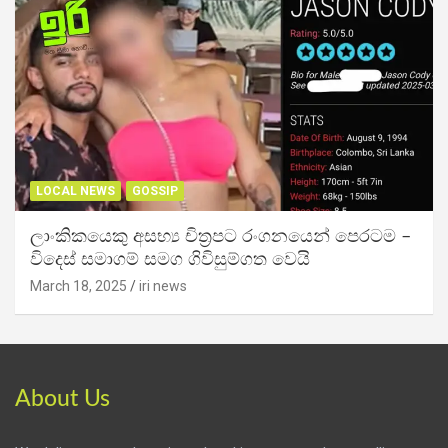
LOCAL NEWS
GOSSIP
ලාංකිකයෙකු අසභ්‍ය චිත්‍රපට රංගනයෙන් පෙරටම –
විදෙස් සමාගම් සමග ගිවිසුම්ගත වෙයි
March 18, 2025
iri news
About Us