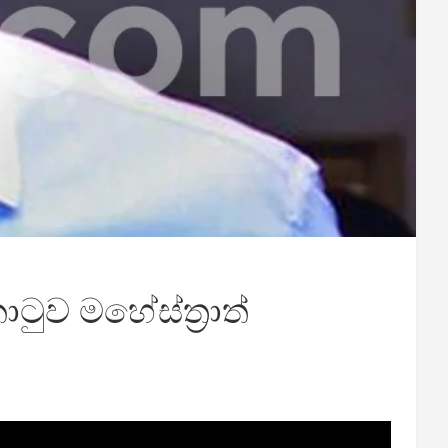
ුව මහේස්ත්‍රාත්