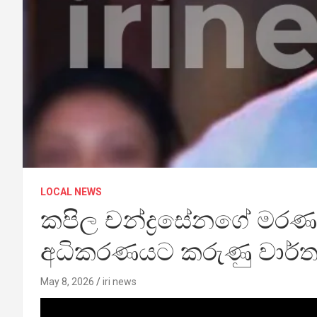
LOCAL NEWS
කපිල චන්ද්‍රසේනගේ මරණය
අධිකරණයට කරුණු වාර්ත
May 8, 2026
iri news