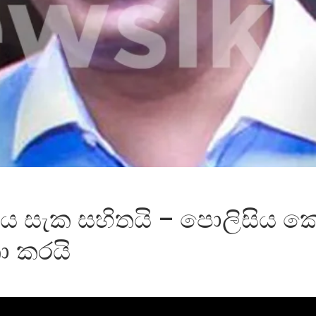
 සැක සහිතයි – පොලිසිය කොට
ා කරයි