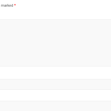
re marked
*