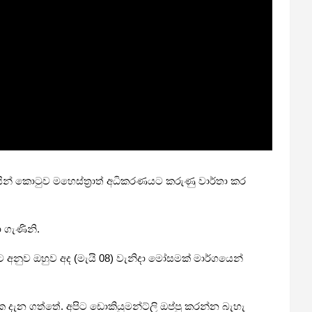
ිසින් කොටුව මහෙස්ත්‍රාත් අධිකරණයට කරුණු වාර්තා කර
ා ගැණිනි.
ට අනුව ඔහුව අද (මැයි 08) වැනිදා මෝසමක් මාර්ගයෙන්
 දැන ගත්තේ. අපිට ඩොකියුමන්ට්ලි ඔප්පු කරන්න බැහැ