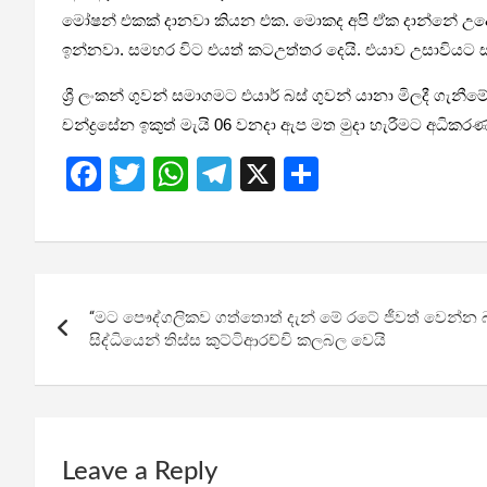
මෝෂන් එකක් දානවා කියන එක. මොකද අපි ඒක දාන්නේ උදේ 1
ඉන්නවා. සමහර විට එයත් කටඋත්තර දෙයි. එයාව උසාවියට සර
ශ්‍රී ලංකන් ගුවන් සමාගමට එයාර් බස් ගුවන් යානා මිලදී ගැන
චන්ද්‍රසේන ඉකුත් මැයි 06 වනදා ඇප මත මුදා හැරීමට අධි
F
T
W
T
X
S
a
wi
h
el
h
ce
tt
at
e
ar
b
er
s
gr
e
Post
o
A
a
“මට පෞද්ගලිකව ගත්තොත් දැන් මේ රටේ ජීවත් වෙන්න බය
navigation
o
p
m
සිද්ධියෙන් තිස්ස කුට්ටිආරච්චි කලබල වෙයි
k
p
Leave a Reply