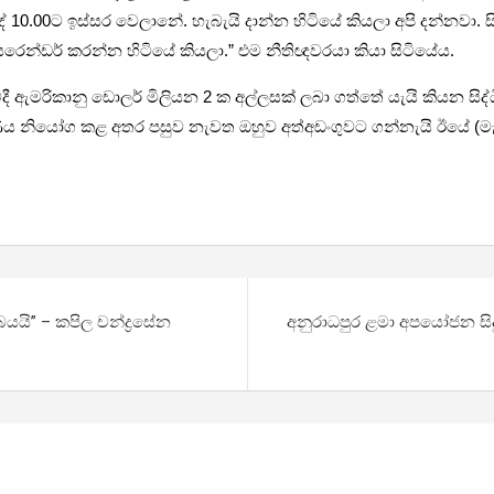
0.00ට ඉස්සර වෙලානේ. හැබැයි දාන්න හිටියේ කියලා අපි දන්නවා. 
ෙන්ඩර් කරන්න හිටියේ කියලා.” එම නීතිඥවරයා කියා සිටියේය.
ීමේදී ඇමරිකානු ඩොලර් මිලියන 2 ක අල්ලසක් ලබා ගත්තේ යැයි කියන සිද්
කරණය නියෝග කළ අතර පසුව නැවත ඔහුව අත්අඩංගුවට ගන්නැයි ඊයේ (මැ
යි” – කපිල චන්ද්‍රසේන
අනුරාධපුර ළමා අපයෝජන සි