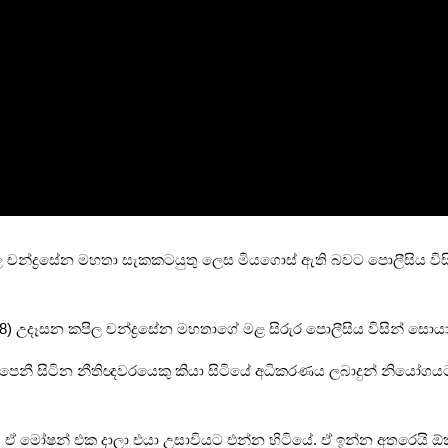
 කපිල චන්ද්‍රසේන මහතා සැකකටයුතු ලෙස මියගොස් ඇති බවට පොලීසිය ව
අද (08) උදෑසන කපිල චන්ද්‍රසේන මහතාගේ මළ සිරුර පොලීසිය විසින් සොය
වෙන් පෙනී සිටින නීතිඥවරයෙකු කියා සිටියේ අධිකරණය ලබාදුන් නියෝගය
. ඒ මෝෂන් එක දාලා එයා උසාවියට එන්න හිටියේ. ඒ ඉන්න අතරෙයි ඕක