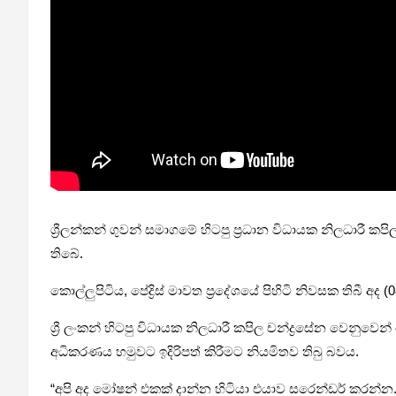
ශ්‍රීලන්කන් ගුවන් සමාගමේ හිටපු ප්‍රධාන විධායක නිලධාරී
තිබේ.
කොල්ලුපිටිය, පේද්‍රිස් මාවත ප්‍රදේශයේ පිහිටි නිවසක තිබී 
ශ්‍රී ලංකන් හිටපු විධායක නිලධාරී කපිල චන්ද්‍රසේන වෙනු
අධිකරණය හමුවට ඉදිරිපත් කිරීමට නියමිතව තිබු බවය.
“අපි අද මෝෂන් එකක් දාන්න හිටියා එයාව සරෙන්ඩර් කරන්න