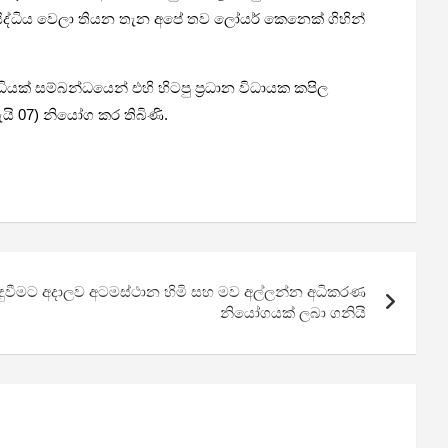
සිද්ධිය වෙලා තියන තැන අපේ තව ලෝයර් කෙනෙක් ගිහින්
ධියක් සම්බන්ධයෙන් එහි හිටපු ප්‍රධාන විධායක කපිල
යි 07) නියෝග කර තිබිණි.
දුවීමට අදාලව අටමස්ථාන හිමි සහ මව අල්ලන්න අධිකරණ
නියෝගයක් ලබා ගනියි