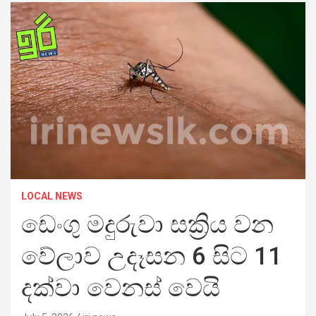
LOCAL NEWS
ඩෙංගු මදුරුවා සක්‍රිය වන
වේලාව උදෑසන 6 සිට 11
දක්වා වෙනස් වෙයි