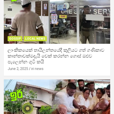
GOSSIP
LOCAL NEWS
ලාංකිකයෙක් තායිලන්තයේදී කුලියට ගත් ගණිකාව
කාන්තාවක්මදැයි චෙක් කරන්න ගොස් ඔළුව
පැලෙන්න ගුටි කයි
June 2, 2025
iri news