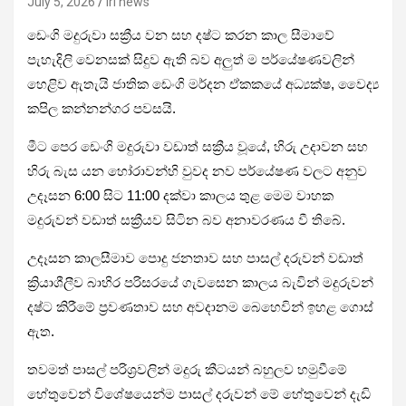
July 5, 2026
iri news
ඩෙංගි මදුරුවා සක්‍රීය වන සහ දෂ්ට කරන කාල සීමාවේ
පැහැදිලි වෙනසක් සිදුව ඇති බව අලුත් ම පර්යේෂණවලින්
හෙළිව ඇතැයි ජාතික ඩෙංගි මර්දන ඒකකයේ අධ්‍යක්ෂ, වෛද්‍ය
කපිල කන්නන්ගර පවසයි.
මීට පෙර ඩෙංගි මදුරුවා වඩාත් සක්‍රීය වූයේ, හිරු උදාවන සහ
හිරු බැස යන හෝරාවන්හි වුවද නව පර්යේෂණ වලට අනුව
උදෑසන 6:00 සිට 11:00 දක්වා කාලය තුළ මෙම වාහක
මදුරුවන් වඩාත් සක්‍රීයව සිටින බව අනාවරණය වී තිබේ.
උදෑසන කාලසීමාව පොදු ජනතාව සහ පාසල් දරුවන් වඩාත්
ක්‍රියාශීලීව බාහිර පරිසරයේ ගැවසෙන කාලය බැවින් මදුරුවන්
දෂ්ට කිරීමේ ප්‍රවණතාව සහ අවදානම බෙහෙවින් ඉහළ ගොස්
ඇත.
තවමත් පාසල් පරිශ්‍රවලින් මදුරු කීටයන් බහුලව හමුවීමේ
හේතුවෙන් විශේෂයෙන්ම පාසල් දරුවන් මේ හේතුවෙන් දැඩි