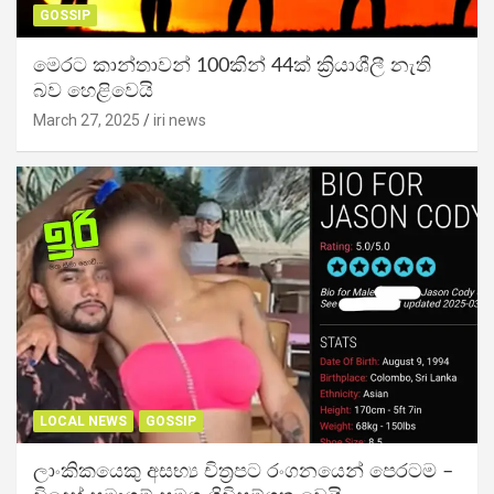
GOSSIP
මෙරට කාන්තාවන් 100කින් 44ක් ක්‍රියාශීලී නැති
බව හෙළිවෙයි
March 27, 2025
iri news
LOCAL NEWS
GOSSIP
ලාංකිකයෙකු අසභ්‍ය චිත්‍රපට රංගනයෙන් පෙරටම –