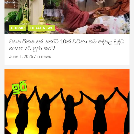
GOSSIP
LOCAL NEWS
ව්‍යාපාරිකයෙක් කෝටි 10ක් වටිනා තම දේපළ බුද්ධ
ශාසනයට පූජා කරයි
June 1, 2025
iri news