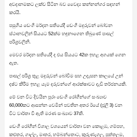
අවදානමකට ලක්ව සිටින බව වෛද්‍ය කන්නන්ගර සඳහන්
කරයි.
පසුගිය ඩෙංගි මර්දන සතියේදී ඩෙංගි මදුරුවන් බෝවන
ස්ථානවලින් සියයට 52ක්ම හඳුනාගෙන තිබුණේ පාසල්
පරිශ්‍රවලිනි.
මෙවර මර්දන සතියේදී ද එය සියයට 42ක ඉහළ අගයක් ගෙන
ඇත.
පාසල් පරිශ්‍ර තුළ මදුරුවන් බෝවීම සහ උදෑසන කාලයේ උන්
දෂ්ට කිරීම ඉහළ යෑම දරුවන්ගේ ආරක්ෂාවට දැඩි තර්ජනයකි.
මේ වන විට දිවයින පුරා ඩෙංගි රෝගීන්ගේ සංඛ්‍යාව
60,000කට ආසන්න වෙමින් පවතින අතර ඊයේ (ජූලි 3) වන
විට වාර්තා වී ඇති මරණ සංඛ්‍යාව 37කි.
ඩෙංගි රෝගීන් විශාල වශයෙන් වාර්තා වන කොළඹ, ගම්පහ,
කළුතර, ගාල්ල, මාතර, හම්බන්තොට, කුරුණෑගල, පුත්තලම,