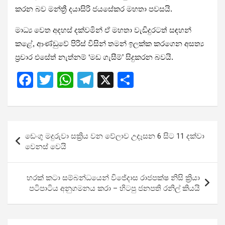
කරන බව මන්ත්‍රී දයාසිරි ජයසේකර මහතා පවසයි.
මාධ්‍ය වෙත අදහස් දක්වමින් ඒ මහතා වැඩිදුරටත් සඳහන්
කළේ, ආණ්ඩුවේ පිරිස් විසින් තමන් ඉලක්ක කරගෙන අසත්‍ය
ප්‍රචාර එසේත් නැත්නම් ‘මඩ ගැසීම්’ සිදුකරන බවයි.
F
T
W
T
X
S
a
wi
h
el
h
ce
tt
at
e
ar
b
er
s
gr
e
Post
ඩෙංගු මදුරුවා සක්‍රිය වන වේලාව උදෑසන 6 සිට 11 දක්වා
o
A
a
navigation
වෙනස් වෙයි
o
p
m
k
p
හරක් කටා සම්බන්ධයෙන් විජේදාස රාජපක්ෂ නිසි ක්‍රියා
පටිපාටිය අනුගමනය කරා – හිටපු ජනපති රනිල් කියයි