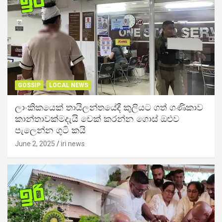
GOSSIP
LOCAL NEWS
ලාංකිකයෙක් තායිලන්තයේදී කුලියට ගත් ගණිකාව
කාන්තාවක්මදැයි චෙක් කරන්න ගොස් ඔළුව
පැලෙන්න ගුටි කයි
June 2, 2025
iri news