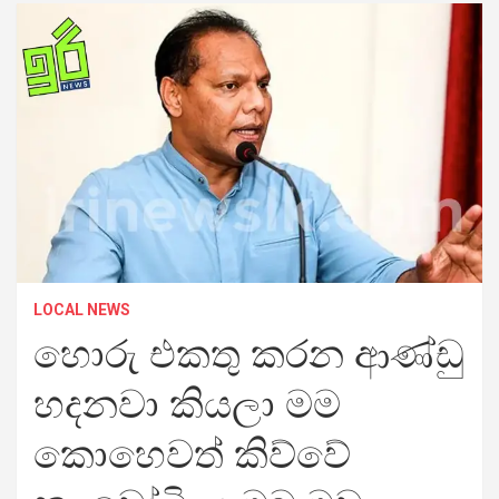
LOCAL NEWS
හොරු එකතු කරන ආණ්ඩු
හදනවා කියලා මම
කොහෙවත් කිව්වේ