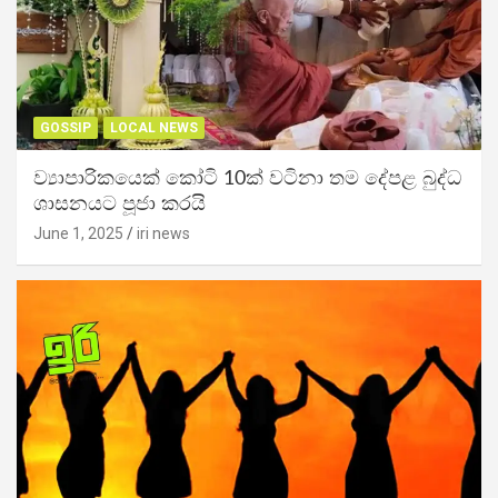
GOSSIP
LOCAL NEWS
ව්‍යාපාරිකයෙක් කෝටි 10ක් වටිනා තම දේපළ බුද්ධ
ශාසනයට පූජා කරයි
June 1, 2025
iri news