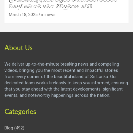
ලාංකිකයෙකු අසභ්‍ය චිත්‍රපට රංගනයෙන් පෙරටම –
විදෙස් සමාගම් සමග ගිවිසුම්ගත වෙයි
March 18, 2025
iri news
About Us
We deliver up-to-the-minute breaking news and compelling
videos, bringing you the most recent and impactful stories
from every corner of the beautiful island of Sri Lanka. Our
dedicated team works tirelessly to keep you informed, ensuring
that you stay ahead with the latest developments, significant
events, and noteworthy happenings across the nation.
Categories
Blog
(492)