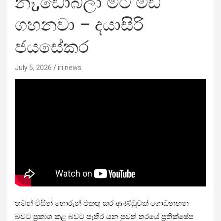
නෑ,ඩෝබිලා මට මඩ
ගහනවා – දයාසිරි
ජයසේකර
July 5, 2026
iri news
තමන් විසින් හොරුන් එකතු කර ආණ්ඩුවක් ගොඩනඟන
බවට ප්‍රකාශ කළ බවට පැතිර යන පුවත් තරයේ ප්‍රතික්ෂේප