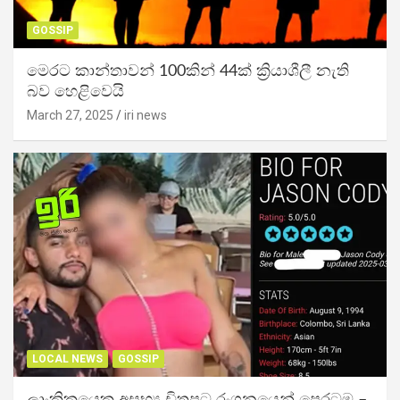
GOSSIP
මෙරට කාන්තාවන් 100කින් 44ක් ක්‍රියාශීලී නැති
බව හෙළිවෙයි
March 27, 2025
iri news
LOCAL NEWS
GOSSIP