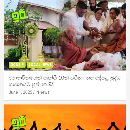
GOSSIP
LOCAL NEWS
ව්‍යාපාරිකයෙක් කෝටි 10ක් වටිනා තම දේපළ බුද්ධ
ශාසනයට පූජා කරයි
June 1, 2025
iri news