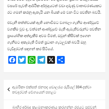
වසරේ පැවති ආර්ථික අර්බුදයටත් වඩා දරුණු වාතාවරණයකට
රට ගමන් කරනු ඇතැයි යන බියක් මේ වන විට පවතින බවයි.
එවැනි තත්ත්වයක් ඇති නොවීමට වගබලා ගැනීම ආණ්ඩුවේ
වගකීම වුව ද, වත්මන් ආණ්ඩුවේ මැති ඇමැතිවරුන්ට පවතින
ප්‍රායෝගික අත්දැකීම් අවම වීමත්, ඔවුන් කිසිවක් ඉගෙන
ගැනීමට අකැමැති වීමත් ප්‍රධාන ගැටලුවක් බවයි ඔහු
වැඩිදුරටත් සඳහන් කර සිටියේ.
F
T
W
T
X
S
a
wi
h
el
h
ce
tt
at
e
ar
b
er
s
gr
e
Post
ඇමරිකා එක්සත් ජනපද ඩොලරය රුපියල් 334 දක්වා
o
A
a
navigation
තවදුරටත් වේගයෙන් පහළට
o
p
m
k
p
බාහිර අර්බුද කළමනාකරණය කරගන්න රජයට පුළුවන්: