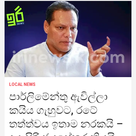
LOCAL NEWS
පාර්ලිමේන්තු ඇවිල්ලා
කයිය ගැහුවට, රටේ
තත්ත්වය ඉතාම නරකයි –