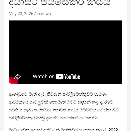
දයාසිරි ජයසේකර කියයි
May 23, 2026
iri news
ආණ්ඩුවේ මැති ඇමැතිවරුන් පාර්ලිමේන්තුවට පැමිණ
ආර්ථිකයේ ගැටලුවක් නොමැති බවට සඳහන් කළ ද, රටේ
පවතින සැබෑ තත්ත්වය ඉතාමත් නරක මට්ටමක පවතින බව
පාර්ලිමේන්තු මන්ත්‍රී දයාසිරි ජයසේකර පවසනවා.
මාධ්‍ය වෙත අදහස් දක්වමින් මන්ත්‍රීවරයා ප්‍රකාශ කළේ, 2022