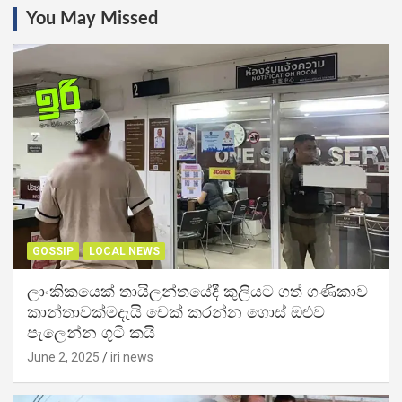
You May Missed
GOSSIP
LOCAL NEWS
ලාංකිකයෙක් තායිලන්තයේදී කුලියට ගත් ගණිකාව
කාන්තාවක්මදැයි චෙක් කරන්න ගොස් ඔළුව
පැලෙන්න ගුටි කයි
June 2, 2025
iri news