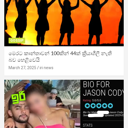
GOSSIP
මෙරට කාන්තාවන් 100කින් 44ක් ක්‍රියාශීලී නැති
බව හෙළිවෙයි
March 27, 2025
iri news