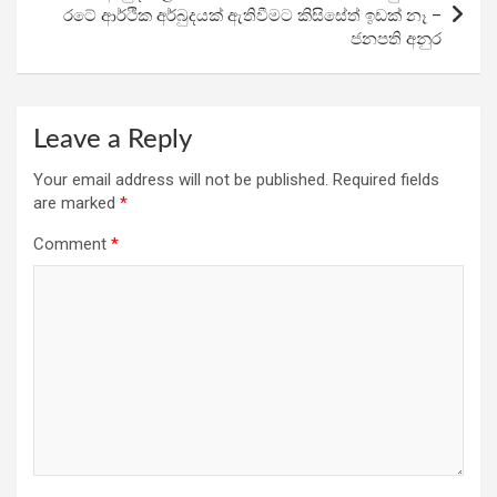
රටේ ආර්ථික අර්බුදයක් ඇතිවීමට කිසිසේත් ඉඩක් නෑ –
ජනපති අනුර
Leave a Reply
Your email address will not be published.
Required fields
are marked
*
Comment
*