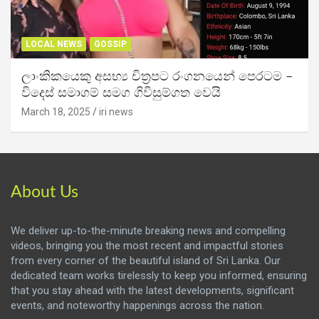
LOCAL NEWS
GOSSIP
ලාංකිකයෙකු අසභ්‍ය චිත්‍රපට රංගනයෙන් පෙරටම –
විදෙස් සමාගම් සමග ගිවිසුම්ගත වෙයි
March 18, 2025
iri news
About Us
We deliver up-to-the-minute breaking news and compelling
videos, bringing you the most recent and impactful stories
from every corner of the beautiful island of Sri Lanka. Our
dedicated team works tirelessly to keep you informed, ensuring
that you stay ahead with the latest developments, significant
events, and noteworthy happenings across the nation.