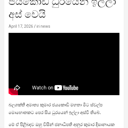
ජයකොඩි ධුරයෙන් ඉල්ලා
අස් වෙයි
April 17, 2026
iri news
බලශක්ති අමාත්‍ය කුමාර ජයකොඩි මහතා මීට ස්වල්ප
මොහොතකට පෙර සිය ධුරයෙන් ඉල්ලා අස්වී තිබේ.
මේ ඒ පිළිබඳව ඔහු විසින් ජනාධිපති අනුර කුමාර දිසානායක