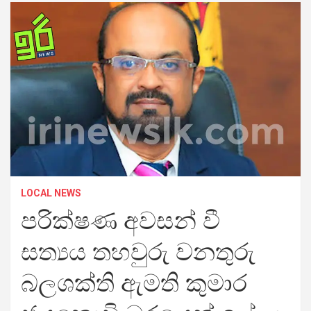
LOCAL NEWS
පරික්ෂණ අවසන් වී
සත්‍යය තහවුරු වනතුරු
බලශක්ති ඇමති කුමාර