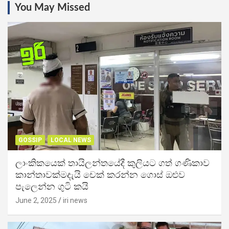
You May Missed
GOSSIP
LOCAL NEWS
ලාංකිකයෙක් තායිලන්තයේදී කුලියට ගත් ගණිකාව
කාන්තාවක්මදැයි චෙක් කරන්න ගොස් ඔළුව
පැලෙන්න ගුටි කයි
June 2, 2025
iri news