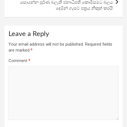
සොයන්න පූර්ණ බලැති ජනාධිපති කොමිසමට බලය
දෙමින් ගැසට් පත්‍රය නිකුත් කරයි
Leave a Reply
Your email address will not be published.
Required fields
are marked
*
Comment
*