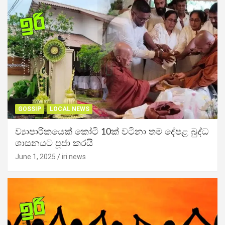
GOSSIP
LOCAL NEWS
ව්‍යාපාරිකයෙක් කෝටි 10ක් වටිනා තම දේපළ බුද්ධ
ශාසනයට පූජා කරයි
June 1, 2025
iri news