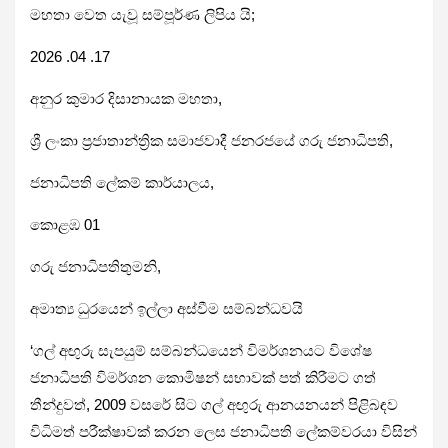
මහතා වෙත යැවූ සම්පූර්ණ ලිපිය යි;
2026 .04 .17
අනුර කුමාර දිසානායක මහතා,
ශ්‍රී ලංකා ප්‍රජාතාන්ත්‍රික සමාජවාදී ජනරජයේ ගරු ජනාධිපති,
ජනාධිපති ලේකම් කාර්යාලය,
කොළඹ 01
ගරු ජනාධිපතිතුමනි,
අමාත්‍ය ධුරයෙන් ඉල්ලා අස්වීම සම්බන්ධවයි
‘ගල් අඟුරු සැපයුම් සම්බන්ධයෙන් විමර්ශනයට විශේෂ
ජනාධිපති විමර්ශන කොමිෂන් සභාවක් පත් කිරීමට ගත්
තීන්දුවත්, 2009 වසරේ සිට ගල් අඟුරු ආනයනයන් පිළිබඳව
විධිමත් පරීක්ෂාවක් කරන ලෙස ජනාධිපති ලේකම්වරයා විසින්