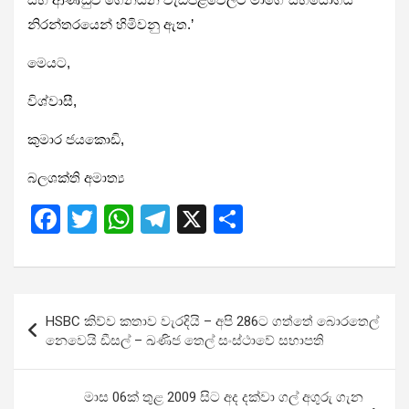
නිරන්තරයෙන් හිමිවනු ඇත.’
මෙයට,
විශ්වාසී,
කුමාර ජයකොඩි,
බලශක්ති අමාත්‍ය
F
T
W
T
X
S
a
wi
h
el
h
ce
tt
at
e
ar
b
er
s
gr
e
Post
HSBC කිව්ව කතාව වැරදියි – අපි 286ට ගත්තේ බොරතෙල්
o
A
a
navigation
නෙවෙයි ඩීසල් – ඛණිජ තෙල් සංස්ථාවේ සභාපති
o
p
m
k
p
මාස 06ක් තුළ 2009 සිට අද දක්වා ගල් අගුරු ගැන