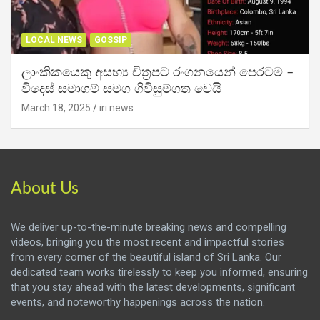
LOCAL NEWS
GOSSIP
ලාංකිකයෙකු අසභ්‍ය චිත්‍රපට රංගනයෙන් පෙරටම –
විදෙස් සමාගම් සමග ගිවිසුම්ගත වෙයි
March 18, 2025
iri news
About Us
We deliver up-to-the-minute breaking news and compelling
videos, bringing you the most recent and impactful stories
from every corner of the beautiful island of Sri Lanka. Our
dedicated team works tirelessly to keep you informed, ensuring
that you stay ahead with the latest developments, significant
events, and noteworthy happenings across the nation.