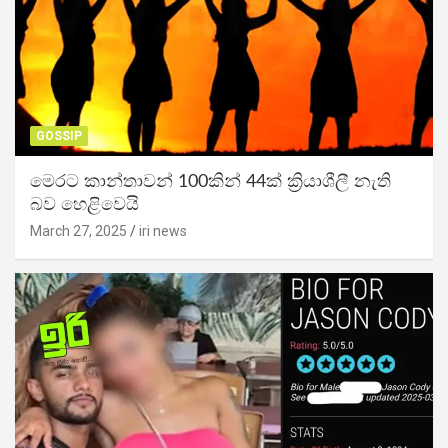
GOSSIP
මෙරට කාන්තාවන් 100කින් 44ක් ක්‍රියාශීලී නැති
බව හෙළිවෙයි
March 27, 2025
iri news