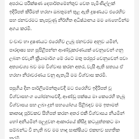
අපරාධ පරීක්ෂණ දෙපාර්තමේන්තුව වෙත පැමිණිල්ලක්
ඉදිරිපත් කිරීමත් හරහා ඔබතුමන් තුළ ඇති දූෂණයට එරෙහිව
සහ ජනවරමට කැපවුණු නිර්භීත අධිෂ්ඨානය මම බෙහෙවින්ම
අගය කරමි.
වංචාව හා දූෂණයට එරෙහිව ලැබූ ජනවරම අනුව යමින්,
පාරදෘෂ්‍ය සහ සුපිළිපන්න ආණ්ඩුකරණයක් වෙනුවෙන් ගනු
ලබන එවැනි ක්‍රියාමාර්ග මේ රටේ මතු පරපුර වෙනුවෙන් පවා
අත්‍යාවශ්‍ය බව මම විශ්වාස කරන අතර, වැසී ඇති සත්‍යය ඒ
හරහා නිරාවරණය වනු ඇතැයි මම විශ්වාස කරමි.
පසුගිය දින පාර්ලිමේන්තුවේදී මට එරෙහිව ඉදිරිපත් වූ
විශ්වාසභංග යෝජනාවේදී, ආණ්ඩු පක්ෂය මා කෙරෙහි තැබූ
විශ්වාසය සහ ලබා දුන් සහයෝගය පිළිබඳව මම ඉතාමත්
කෘතඥ පූර්වකව සිහිපත් කරන අතර එකී විශ්වාසය නියමින්
හෝ අනියමින් පලුදුවන ආකාරයේ කිසිදු කටයුත්තකට මා
සම්බන්ධ වී නැති බව මම හෘද සාක්ෂියට එකඟව සහතික
කරමි.