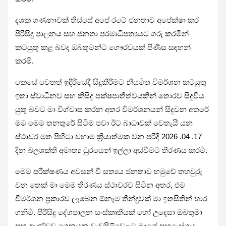
දශක ගණනාවක් තිස්සේ අපේ රටේ ජනතාව අපේක්ෂා කර
පිරිසිදු පාලනය සහ ජනතා පරමාධිපත්‍යයට ගරු කරමින්
කටයුතු කළ බවද ඔබතුමන්ට ගෞරවයක් පිණිස සඳහන්
කරමි.
කෙසේ වෙතත් ඉදිරියේදී සිදුකිරීමට නියමිත විමර්ශන කටයුතු
ඉතා ස්වාධීනව සහ කිසිදු පක්ෂපාතීත්වයකින් තොරව සිදුවිය
යුතු බවට මා විශ්වාස කරන අතර විමර්ශනයන් සිදුවන අතරේ
මම මෙම තනතුරේ සිටීම පවා ඊට බාධාවක් වෙතැයි යන
ස්ථාවර මත පිහිටා වහාම ක්‍රියාත්මක වන පරිදි 2026 .04 .17
දින බලශක්ති අමාත්‍ය ධුරයෙන් ඉල්ලා අස්වීමට තීරණය කරමි.
මෙම පරීක්ෂණය අවසන් වී සත්‍යය ජනතාව හමුවේ තහවුරු
වන තෙක් මා මෙම තීරණය ස්ථාවරව සිටින අතර, එම
විමර්ශන ප්‍රකාරව ලැබෙන ඕනෑම තීන්දුවක් මා ඉතසිතින් භාර
ගනිමි. පිරිසිදු දේශපාලන සංස්කෘතියක් හෝ උදෙසා ඔබතුමා
සහ ආණ්ඩුව ගෙනයන වැඩපිළිවෙලට මාගේ සහයෝගය