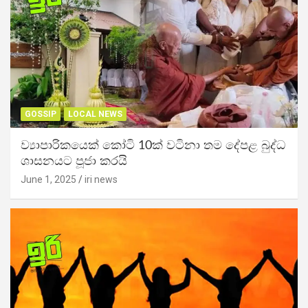
GOSSIP
LOCAL NEWS
ව්‍යාපාරිකයෙක් කෝටි 10ක් වටිනා තම දේපළ බුද්ධ
ශාසනයට පූජා කරයි
June 1, 2025
iri news