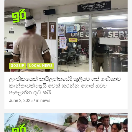
GOSSIP
LOCAL NEWS
ලාංකිකයෙක් තායිලන්තයේදී කුලියට ගත් ගණිකාව
කාන්තාවක්මදැයි චෙක් කරන්න ගොස් ඔළුව
පැලෙන්න ගුටි කයි
June 2, 2025
iri news