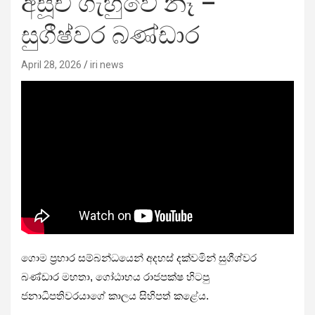
අසූචි ගැහුවේ නෑ –
සුගීෂ්වර බණ්ඩා​ර
April 28, 2026
iri news
ගොම ප්‍රහාර සම්බන්ධයෙන් අදහස් දක්වමින් සුගීශ්වර
බණ්ඩාර මහතා, ගෝඨාභය රාජපක්ෂ හිටපු
ජනාධිපතිවරයාගේ කාලය සිහිපත් කළේය.