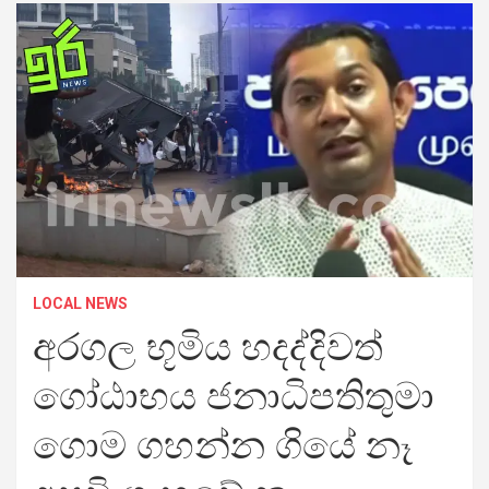
LOCAL NEWS
අරගල භූමිය හදද්දිවත්
ගෝඨාභය ජනාධිපතිතුමා
ගොම ගහන්න ගියේ නෑ