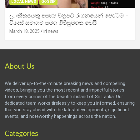
LOCAL NEWS
GOSSIP
ලාංකිකයෙකු අසභ්‍ය චිත්‍රපට රංගනයෙන් පෙරටම –
විදෙස් සමාගම් සමග ගිවිසුම්ගත වෙයි
March 18, 2025
iri news
About Us
We deliver up-to-the-minute breaking news and compelling
videos, bringing you the most recent and impactful stories
from every corner of the beautiful island of Sri Lanka. Our
dedicated team works tirelessly to keep you informed, ensuring
that you stay ahead with the latest developments, significant
events, and noteworthy happenings across the nation.
Categories