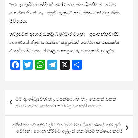
“අරගල භූමිය හදද්දිවත් ගෝඨාභය ජනාධිපතිතුමා ගොම
ගහන්න ගියේ නෑ.. අසූචි ගැහුවේ නෑ” යනුවෙන් ඔහු කියා
සිටියේය.
තවදුරටත් අදහස් දැක්වූ බණ්ඩාර මහතා, “ප්‍රජාතන්ත්‍රවාදීව
භාෂණයේ නිදහස රැක්කා” යනුවෙන් ගෝඨාභය රාජපක්ෂ
ජනාධිපතිවරයාගේ පාලන කාලය ගැන සඳහන් කළේය.
F
T
W
T
X
S
a
wi
h
el
h
ce
tt
at
e
ar
b
er
s
gr
e
Post
මම ආණ්ඩුවෙත් නෑ, විපක්ෂයෙත් නෑ, පොතක් පතක්
o
A
a
navigation
කියවාගෙන ඉන්නවා – හිටපු ජනපති මෛත්‍රී
o
p
m
k
p
අජිත් නිවාඩ් කබ්රාල්ට එරෙ­හිව මහා­ධි­ක­ර­ණයේ නව අධි­
චෝ­දනා ගොනු කිරී­මට අල්ලස් කොමිසම තීරණ​ය කරයි