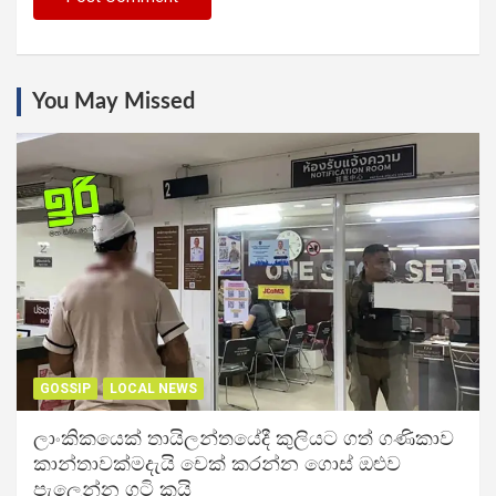
You May Missed
GOSSIP
LOCAL NEWS
ලාංකිකයෙක් තායිලන්තයේදී කුලියට ගත් ගණිකාව
කාන්තාවක්මදැයි චෙක් කරන්න ගොස් ඔළුව
පැලෙන්න ගුටි කයි