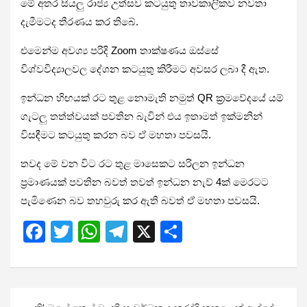
මේ අතර සියලු රාජ්‍ය උත්සව කටයුතු තාවකාලිකව නවතා
දැමීමටද තීරණය කර තිබේ.
එමෙන්ම අවශ්‍ය පරිදි Zoom තාක්ෂණය ඔස්සේ
විශ්වවිද්‍යාලවල දේශන කටයුතු කිරීමට අවසර ලබා දී ඇත.
ඉන්ධන හිඟයක් රට තුළ නොමැති නමුත් QR ක්‍රමවේදයේ යම්
ගැටලු තත්ත්වයක් පවතින බැවින් එය ඉතාමත් ඉක්මනින්
විසඳීමට කටයුතු කරන බව ඒ මහතා පවසයි.
තවද මේ වන විට රට තුළ මාසෙකට සරිලන ඉන්ධන
ප්‍රමාණයක් පවතින බවත් තවත් ඉන්ධන නැව් 4ක් මෙරටට
පැමිණෙන බව තහවුරු කර ඇති බවත් ඒ මහතා පවසයි.
F
T
W
T
X
S
a
wi
h
el
h
ce
tt
at
e
ar
b
er
s
gr
e
Post