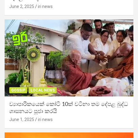
June 2, 2025
iri news
GOSSIP
LOCAL NEWS
ව්‍යාපාරිකයෙක් කෝටි 10ක් වටිනා තම දේපළ බුද්ධ
ශාසනයට පූජා කරයි
June 1, 2025
iri news