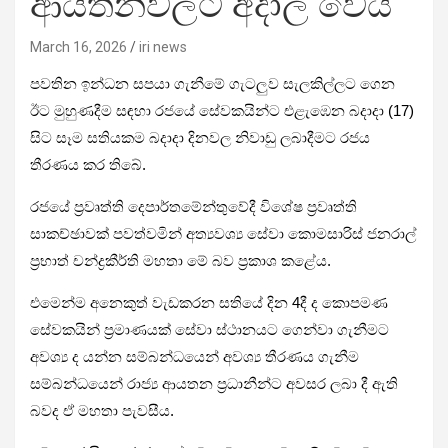
ආයතනවලට අදාල වෙයි
March 16, 2026
iri news
පවතින ඉන්ධන සපයා ගැනීමේ ගැටලුව සැලකිල්ලට ගෙන
ඊට මුහුණදීම සඳහා රජයේ සේවකයින්ට එළැඹෙන බදාදා (17)
සිට සෑම සතියකම බදාදා දිනවල නිවාඩු ලබාදීමට රජය
තීරණය කර තිබේ.
රජයේ ප්‍රවෘත්ති දෙපාර්තමේන්තුවේදී විශේෂ ප්‍රවෘත්ති
සාකච්ඡාවක් පවත්වමින් අත්‍යවශ්‍ය සේවා කොමසාරිස් ජනරාල්
ප්‍රභාත් චන්ද්‍රකීර්ති මහතා මේ බව ප්‍රකාශ කළේය.
එමෙන්ම අනෙකුත් වැඩකරන සතියේ දින 4දී ද කොපමණ
සේවකයින් ප්‍රමාණයක් සේවා ස්ථානයට ගෙන්වා ගැනීමට
අවශ්‍ය ද යන්න සම්බන්ධයෙන් අවශ්‍ය තීරණය ගැනීම
සම්බන්ධයෙන් රාජ්‍ය ආයතන ප්‍රධානීන්ට අවසර ලබා දී ඇති
බවද ඒ මහතා පැවසීය.