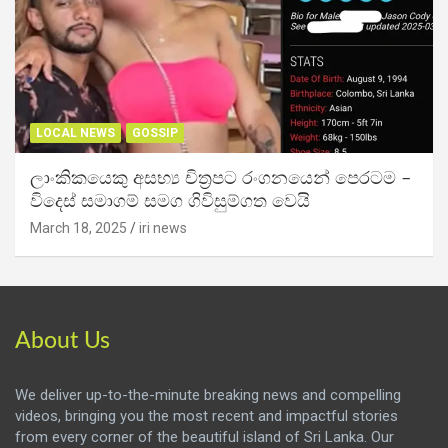
LOCAL NEWS
GOSSIP
ලාංකිකයෙකු අසභ්‍ය චිත්‍රපට රංගනයෙන් පෙරටම –
විදෙස් සමාගම් සමග ගිවිසුම්ගත වෙයි
March 18, 2025
iri news
About Us
We deliver up-to-the-minute breaking news and compelling
videos, bringing you the most recent and impactful stories
from every corner of the beautiful island of Sri Lanka. Our