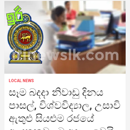
LOCAL NEWS
සෑම බදදා නිවාඩු දින​ය
පාසල්, විශ්වවිද්‍යාල, උසාවි
ඇතුළු සියළුම රජයේ