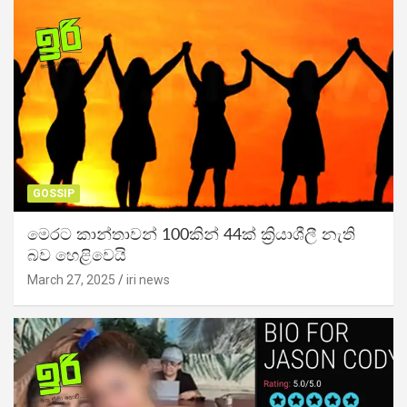
GOSSIP
මෙරට කාන්තාවන් 100කින් 44ක් ක්‍රියාශීලී නැති
බව හෙළිවෙයි
March 27, 2025
iri news