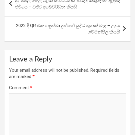
ත්‍රි’ මලේ තෙල් ටැංකි සංවර්ධනය කරද්දි කකුලෙන් ඇද්දේ
o
A
a
navigation
ජවිපෙ – වජිර අබේවර්ධන කියයි
o
p
m
k
p
2022 දී QR එක හඳුන්වා දුන්නේ යුද්ධ තුනක් මැද – උදය
ගම්මන්පිල කියයි
Leave a Reply
Your email address will not be published.
Required fields
are marked
*
Comment
*