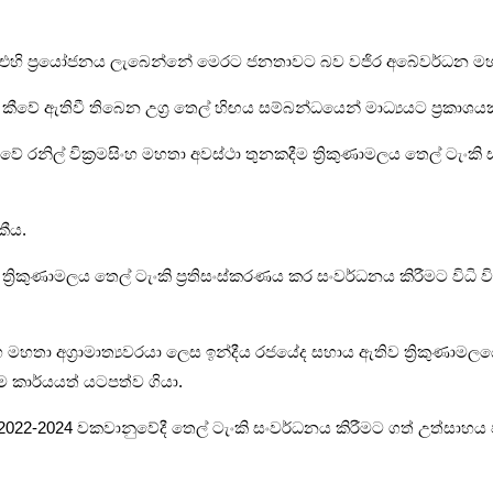
වක එහි ප්‍රයෝජනය ලැබෙන්නේ මෙරට ජනතාවට බව වජිර අබේවර්ධන මහ
වේ ඇතිවී තිබෙන උග්‍ර තෙල් හිඟය සම්බන්ධයෙන් මාධ්‍යයට ප්‍රකාශයක
ීවේ රනිල් වික්‍රමසිංහ මහතා අවස්ථා තුනකදීම ත්‍රිකුණාමලය තෙල් ටැ
කීය.
‍රිකුණාමලය තෙල් ටැංකි ප්‍රතිසංස්කරණය කර සංවර්ධනය කිරීමට විධි ව
 මහතා අග්‍රාමාත්‍යවරයා ලෙස ඉන්දීය රජයේද සහාය ඇතිව ත්‍රිකුණාමල
 කාර්යයත් යටපත්ව ගියා.
2022-2024 වකවානුවේදී තෙල් ටැංකි සංවර්ධනය කිරීමට ගත් උත්සාහය ජ