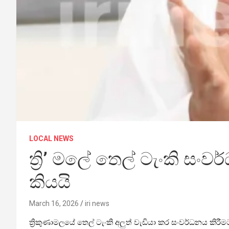
LOCAL NEWS
ත්‍රි’ මලේ තෙල් ටැංකි ස
කියයි
March 16, 2026
iri news
ත්‍රිකුණාමලයේ තෙල් ටැංකි අලුත් වැඩියා කර සංවර්ධනය කිර