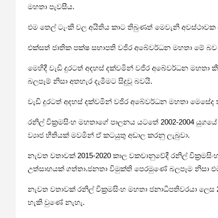
මහතා පැවසීය.
එම තෙල් ටැංකි වල අයිතිය කාට තිබුණත් මෙවැනි අවස්ථා
එක්සත් ජාතික පක්ෂ සභාපති වජිර අබේවර්ධන මහතා මේ බව කී
මෙහිදී වැඩි දුරටත් අදහස් දක්වමින් වජිර අබේවර්ධන මහතා ක
බලපෑම් නිසා අතහැර දැමීමට සිදුවූ බවයි.
වැඩි දුරටත් අදහස් දක්වමින් වජිර අබේවර්ධන මහතා මෙසේද 
රනිල් වික්‍රමසිංහ මහතාගේ පාලනය යටතේ 2002-2004 යුගයේ ත්
ව්‍යාජ භීතියක් මවමින් ඒ කටයුතු අඩාල කරනු ලැබුවා.
නැවත වතාවක් 2015-2020 කාල වකවානුවේදී රනිල් වික්‍රමසිංහ
උත්සාහයක් ගත්තා.ජනතා විමුක්ති පෙරමුණේ බලපෑම නිසා එම
නැවත වතාවක් රනිල් වික්‍රමසිංහ මහතා ජනාධිපතිවරයා ලෙස 
හැකි වුණේ නැහැ.