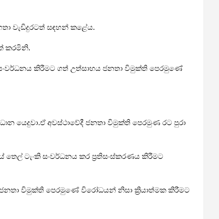
තා වැඩිදුරටත් සඳහන් කළේය.
් කරමිනි.
ංකි සංවර්ධනය කිරීමට ගත් උත්සාහය ජනතා විමුක්ති පෙරමුණේ
ිධාන යෙදුවා.ඒ අවස්ථාවේදී ජනතා විමුක්ති පෙරමුණ රට පුරා
යේ තෙල් ටැංකි සංවර්ධනය කර ප්‍රතිසංස්කරණය කිරීමට
නතා විමුක්ති පෙරමුණේ විරෝධයන් නිසා ක්‍රියාත්මක කිරීමට