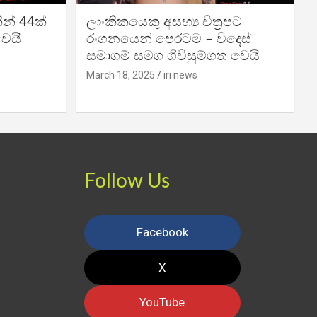
න් 44ක්
ලාංකිකයෙකු අසභ්‍ය චිත්‍රපට
වෙයි
රංගනයෙන් පෙරටම – විදෙස්
සමාගම් සමග ගිවිසුම්ගත වෙයි
March 18, 2025
iri news
Follow Us
Facebook
X
YouTube