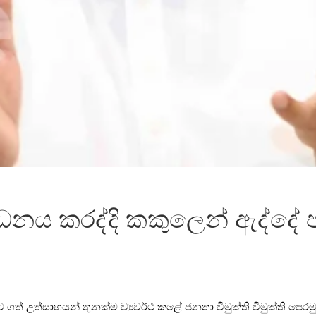
ංවර්ධනය කරද්දි කකුලෙන් ඇද්ද
ීමට ගත් උත්සාහයන් තුනක්ම ව්‍යවර්ථ කළේ ජනතා විමුක්ති විමුක්ති 