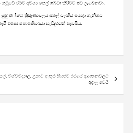
්න හමුවේ රටට අවශ්‍ය තෙල් ගබඩා කිරීමට ඉඩ ලැබෙනවා.
මුහුණ දීමට ත්‍රිකුණාමලය තෙල් ටැංකිය යොදා ගැනීමට
ැයි එජාප සභාපතිවරයා වැඩිදුරටත් පැවසීය.
ාසල්, විශ්වවිද්‍යාල, උසාවි ඇතුළු සියළුම රජයේ ආයතනවලට
අදාල වෙයි