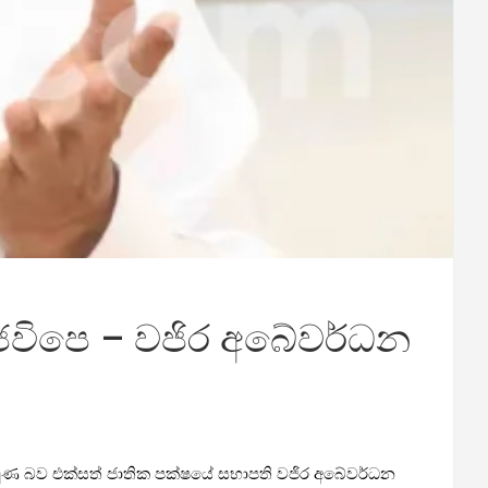
ේ ජවිපෙ – වජිර අබේවර්ධන
පෙරමුණ බව එක්සත් ජාතික පක්ෂයේ සභාපති වජිර අබේවර්ධන