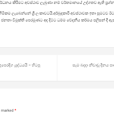
වර්ධනය කිරීමට අවස්ථාව ලැබුණා නම් වර්තමානයේ උද්ගතව ඇති ප්‍රශ
ිකම ලැබෙන්නේ ශ්‍රී ලංකාවටයි.අර්බුදකාරී අවස්ථාවක ඉතා සුමටව ඊට 
නතා විමුක්ති පෙරමුණට අද දිට්ට ධම්ම වේදනීය කර්මය පලිසන් දී ඇත
පෙරදිග යුද්ධයයි – හිටපු
සෑම බදදා නිවාඩු දින​ය ප
re marked
*