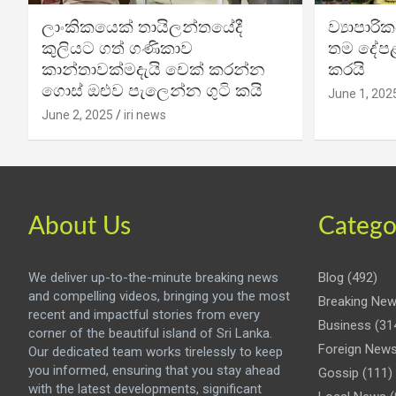
ලාංකිකයෙක් තායිලන්තයේදී
ව්‍යාපාර
කුලියට ගත් ගණිකාව
තම දේපළ
කාන්තාවක්මදැයි චෙක් කරන්න
කරයි
ගොස් ඔළුව පැලෙන්න ගුටි කයි
June 1, 202
June 2, 2025
iri news
About Us
Catego
We deliver up-to-the-minute breaking news
Blog
(492)
and compelling videos, bringing you the most
Breaking Ne
recent and impactful stories from every
Business
(31
corner of the beautiful island of Sri Lanka.
Foreign New
Our dedicated team works tirelessly to keep
you informed, ensuring that you stay ahead
Gossip
(111)
with the latest developments, significant