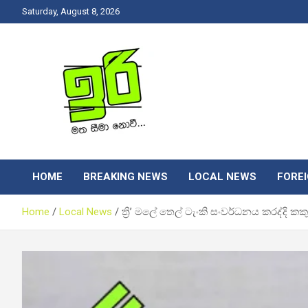
Skip
Saturday, August 8, 2026
to
content
Latest News Srilanka
Iri News
HOME
BREAKING NEWS
LOCAL NEWS
FORE
Home
Local News
ත්‍රි’ මලේ තෙල් ටැංකි සංවර්ධනය කරද්දි 