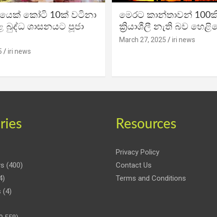
ිකයෙක් කෝටි 10ක් වටිනා
මෙරට කාන්තාවන් 100කි
 බුද්ධ ශාසනයට පූජා
ක්‍රියාශීලී නැති බව හෙළි
March 27, 2025
iri news
5
iri news
ries
Resources
Privacy Policy
ws
(400)
Contact Us
4)
Terms and Conditions
s
(4)