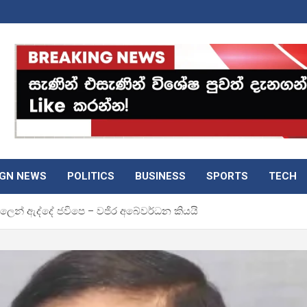
IGN NEWS
POLITICS
BUSINESS
SPORTS
TECH
කකුලෙන් ඇද්දේ ජවිපෙ – වජිර අබේවර්ධන කියයි