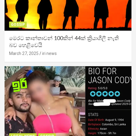
GOSSIP
මෙරට කාන්තාවන් 100කින් 44ක් ක්‍රියාශීලී නැති
බව හෙළිවෙයි
March 27, 2025
iri news