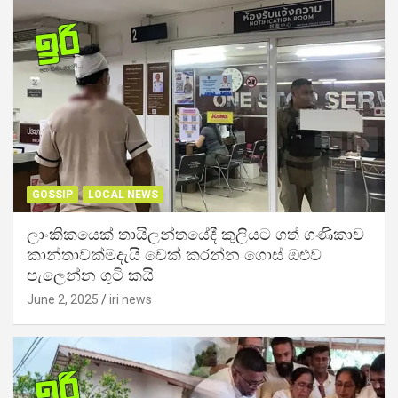
GOSSIP
LOCAL NEWS
ලාංකිකයෙක් තායිලන්තයේදී කුලියට ගත් ගණිකාව
කාන්තාවක්මදැයි චෙක් කරන්න ගොස් ඔළුව
පැලෙන්න ගුටි කයි
June 2, 2025
iri news