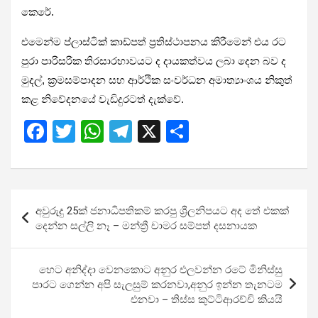
කෙරේ.
එමෙන්ම ප්ලාස්ටික් කාඩ්පත් ප්‍රතිස්ථාපනය කිරීමෙන් එය රට
පුරා පාරිසරික තිරසාරභාවයට ද දායකත්වය ලබා දෙන බව ද
මුදල්, ක්‍රමසම්පාදන සහ ආර්ථික සංවර්ධන අමාත්‍යාංශය නිකුත්
කළ නිවේදනයේ වැඩිදුරටත් දැක්වේ.
F
T
W
T
X
S
a
wi
h
el
h
ce
tt
at
e
ar
b
er
s
gr
e
Post
අවුරුදු 25ක් ජනාධිපතිකම් කරපු ශ්‍රීලනිපයට අද තේ එකක්
o
A
a
navigation
දෙන්න සල්ලි නෑ – මන්ත්‍රී චාමර සම්පත් දසනායක
o
p
m
k
p
හෙට අනිද්දා වෙනකොට අනුර එලවන්න රටේ මිනිස්සු
පාරට ගෙන්න අපි සැලසුම් කරනවා,අනුර ඉන්න තැනටම
එනවා – තිස්ස කුට්ටිආරච්චි කියයි