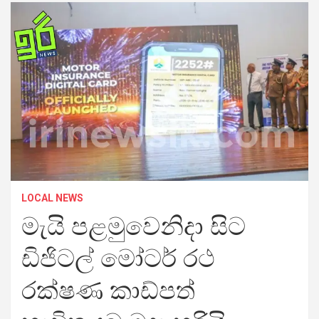
LOCAL NEWS
මැයි පළමුවෙනිදා සිට
ඩිජිටල් මෝටර් රථ
රක්ෂණ කාඩ්පත්