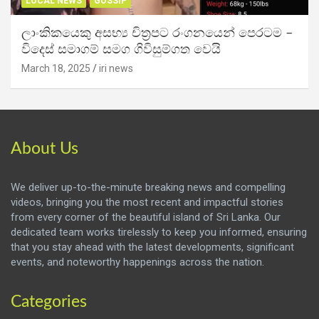
LOCAL NEWS
GOSSIP
ලාංකිකයෙකු අසභ්‍ය චිත්‍රපට රංගනයෙන් පෙරටම –
විදෙස් සමාගම් සමග ගිවිසුම්ගත වෙයි
March 18, 2025
iri news
About Us
We deliver up-to-the-minute breaking news and compelling
videos, bringing you the most recent and impactful stories
from every corner of the beautiful island of Sri Lanka. Our
dedicated team works tirelessly to keep you informed, ensuring
that you stay ahead with the latest developments, significant
events, and noteworthy happenings across the nation.
Categories