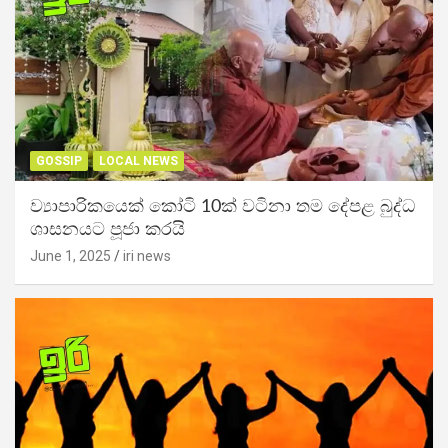
GOSSIP
LOCAL NEWS
ව්‍යාපාරිකයෙක් කෝටි 10ක් වටිනා තම දේපළ බුද්ධ
ශාසනයට පූජා කරයි
June 1, 2025
iri news