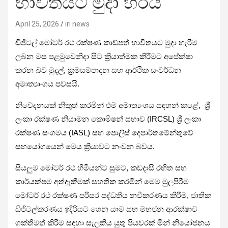
භාවිතයට මුදා හරියි
April 25, 2026
iri news
ඩිජිටල් මෝටර් රථ රක්ෂණ කාඩ්පත් භාවිතයට මුදා හැරීම
ලබන මස පළමුවෙනිදා සිට ක්‍රියාත්මක කිරීමට අපේක්ෂා
කරන බව මුදල්, ක්‍රමසම්පාදන සහ ආර්ථික සංවර්ධන
අමාත්‍යාංශය පවසයි.
නිවේදනයක් නිකුත් කරමින් එම අමාත්‍යංශය සඳහන් කළේ, ශ්‍රී
ලංකා රක්ෂණ නියාමන කොමිෂන් සභාව (IRCSL) ශ්‍රී ලංකා
රක්ෂණ සංගමය (IASL) සහ පොලිස් දෙපාර්තමේන්තුවේ
සහයෝගයෙන් මෙය ක්‍රියාවට නංවන බවය.
සියලුම මෝටර් රථ හිමියන්ට සුමට, කඩදාසි රහිත සහ
කාර්යක්ෂම අත්දැකීමක් සහතික කරමින් මෙම මුලපිරීම
මෝටර් රථ රක්ෂණ පරිසර පද්ධතිය නවීකරණය කිරීම, ජාතික
ඩිජිටල්කරණය ඉදිරියට ගෙන යාම සහ මහජන ආරක්ෂාව
ශක්තිමත් කිරීම සඳහා සැලකිය යුතු පියවරක් මින් නියෝජනය