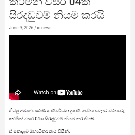
කරමින් වසර 04ක
සිරදඩුවම් නියම කරයි
June 9, 2026
iri news
හිටපු අමාත්‍ය සරණ ගුණවර්ධන දුෂණ චෝදනාවලට වරදකරු
කරමින් වසර 04ක සිරදඩුවම් නියම කර තිබේ.
ඒ කොළඹ මහාධිකරණය විසින්.