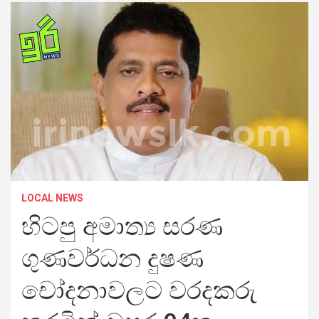
LOCAL NEWS
හිටපු අමාත්‍ය සරණ
ගුණවර්ධන දුෂණ
චෝදනාවලට වරදකරු