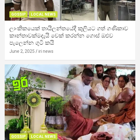
GOSSIP
LOCAL NEWS
ලාංකිකයෙක් තායිලන්තයේදී කුලියට ගත් ගණිකාව
කාන්තාවක්මදැයි චෙක් කරන්න ගොස් ඔළුව
පැලෙන්න ගුටි කයි
June 2, 2025
iri news
GOSSIP
LOCAL NEWS