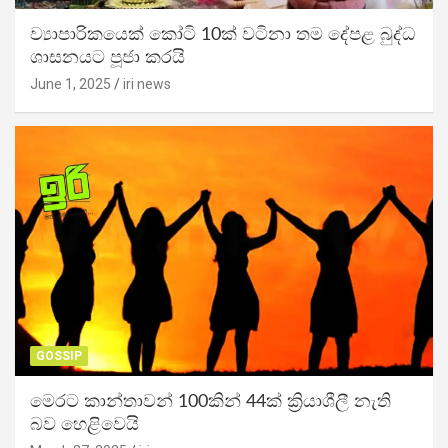
ව්‍යාපාරිකයෙක් කෝටි 10ක් වටිනා තම දේපළ බුද්ධ
ශාසනයට පූජා කරයි
June 1, 2025
iri news
GOSSIP
මෙරට කාන්තාවන් 100කින් 44ක් ක්‍රියාශීලී නැති
බව හෙළිවෙයි