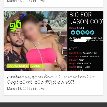
March 27, 2025
iri news
LOCAL NEWS
GOSSIP
ලාංකිකයෙකු අසභ්‍ය චිත්‍රපට රංගනයෙන් පෙරටම –
විදෙස් සමාගම් සමග ගිවිසුම්ගත වෙයි
March 18, 2025
iri news