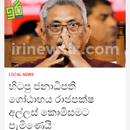
LOCAL NEWS
හිටපු ජනාධිපති
ගෝඨාභය රාජපක්ෂ
අල්ලස් කොමිසමට
පැමිණෙයි