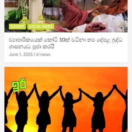
GOSSIP
LOCAL NEWS
ව්‍යාපාරිකයෙක් කෝටි 10ක් වටිනා තම දේපළ බුද්ධ
ශාසනයට පූජා කරයි
June 1, 2025
iri news