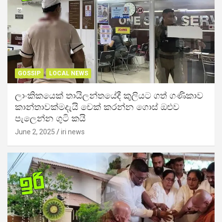
GOSSIP
LOCAL NEWS
ලාංකිකයෙක් තායිලන්තයේදී කුලියට ගත් ගණිකාව
කාන්තාවක්මදැයි චෙක් කරන්න ගොස් ඔළුව
පැලෙන්න ගුටි කයි
June 2, 2025
iri news