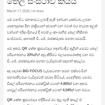
තෙල් සංස්ථාව කියයි
March 17, 2026
iri news
මේ වනවිට ජනතාවට ලබාදී ඇති ඉන්ධන කෝටාව ලබන
සෙනසුරාදා දින රාත්‍රියෙන් අවසන් වන බවත් එය නැවත අලුත්
වන්නේ ඉරිදා දිනයේ දී බවත් ලංකා ඛනිජ තෙල් නීතිගත
සංස්ථාවේ, සභාපති ඩී. ජේ. රාජකරුණා මහතා පවසයි.
මේ අතර, QR කේත ක්‍රමවේදය හඳුන්වාදීම තුළින් මෙරට තෙල්
පරිභෝජනය 20%කින් අඩු කිරීමට බලාපොරොත්තු වන බව
ඩී. ජේ. රාජකරුණා මහතා වැඩිදුරටත් සඳහන් කළේය.
අද දෙරණ BIG FOCUS වැඩසටහන සමඟ එක්වෙමින්
සභාපතිවරයා වැඩිදුරටත් පවසා සිටියේ, දෛනිකව මෙරට
ඩීසල් පරිභෝජනය මෙක්ට්‍රික් ටොන් 4,800ක් වන අතර,
පෙට්‍රල් පරිභෝජනය මෙක්ට්‍රික් ටොන් 4,045ක් වන බවය.
QR කේත ක්‍රමවේදය හදිසියේ රට තුළ ඇති කළේ ඒ