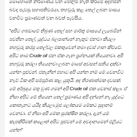
මොහොතේ නිර්මාණය වන පෝලිම් නැති කිරීමේ අදහසින්
බවද පැවසු සභාපතිවරයා, තහවුරු කළ තෙල් ලබන මාසය
වනවිට ප්‍රමාණවත් වන බවත් පැවසීය.
“අපිට ගබඩාවේ තිබුණ තෙල් සහ මාර්තු මාසයේ ලැබෙමින්
පවතින තෙල්, යුද්ධය බලපාන්නේ නැතුව එනවා කියලා
තහවුරු කරපු තෙල්වල එකතුවෙන් තමා දවස් ගාන කිව්වේ.
අපිට තාම Crude oil එන ඒක ගැන ප්‍රශ්නයක් තියෙනවා. අපි
තහවුරු කරලා තියෙනවා ලබන මාසේ අවසන් සතිය දක්වා
යන්න පුළුවන්. එතැනින් එහාට අපි යන්න නම් මේ වෙනවිට
නැව් ටික අපි සම්පූර්ණ කළ යුතුයි. අද තීරණාත්මක දවසක්.
මේ අර්බුදය මතු වුණ ගමන් අපි Crude oil එක වෙනස් කළා. ඒ
නිසා අපිට මේ තියෙන තෙල් ප්‍රමාණය අපි දන්නේ නෑ යුද්ධෙ
කොතැනට යයිද කියලා.මුළු ලෝකයම මේකට සුදානම්
වෙනවා. ඒ නිසා අපි මේක සුරක්ෂිත කරලා, දැන් යම්
කැපකිරීමක් කළොත් අපිට පුළුවන් මේ අවදානමෙන් එළියට
යන්න”