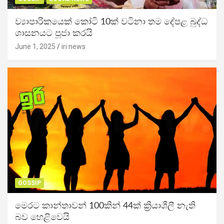
ව්‍යාපාරිකයෙක් කෝටි 10ක් වටිනා තම දේපළ බුද්ධ
ශාසනයට පූජා කරයි
June 1, 2025
iri news
GOSSIP
මෙරට කාන්තාවන් 100කින් 44ක් ක්‍රියාශීලී නැති
බව හෙළිවෙයි