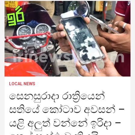
LOCAL NEWS
සෙනසුරාදා රාත්‍රියෙන්
සතියේ කෝටාව අවසන් –
යළි අලුත් වන්නේ ඉරිදා –