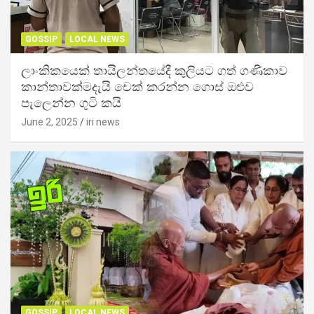
GOSSIP
LOCAL NEWS
ලාංකිකයෙක් තායිලන්තයේදී කුලියට ගත් ගණිකාව
කාන්තාවක්මදැයි චෙක් කරන්න ගොස් ඔළුව
පැලෙන්න ගුටි කයි
June 2, 2025
iri news
GOSSIP
LOCAL NEWS