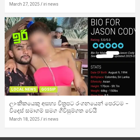
March 27, 2025
iri news
LOCAL NEWS
GOSSIP
ලාංකිකයෙකු අසභ්‍ය චිත්‍රපට රංගනයෙන් පෙරටම –
විදෙස් සමාගම් සමග ගිවිසුම්ගත වෙයි
March 18, 2025
iri news