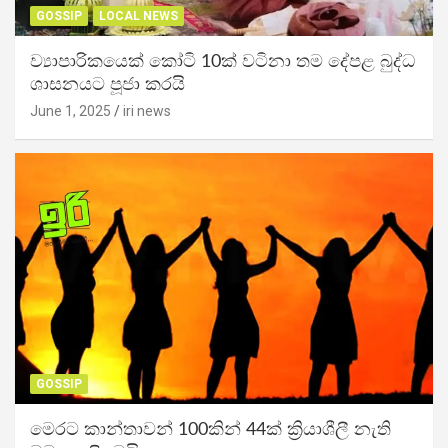
GOSSIP
LOCAL NEWS
ව්‍යාපාරිකයෙක් කෝටි 10ක් වටිනා තම දේපළ බුද්ධ
ශාසනයට පූජා කරයි
June 1, 2025
iri news
GOSSIP
මෙරට කාන්තාවන් 100කින් 44ක් ක්‍රියාශීලී නැති