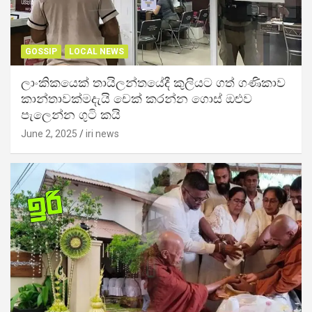
GOSSIP
LOCAL NEWS
ලාංකිකයෙක් තායිලන්තයේදී කුලියට ගත් ගණිකාව
කාන්තාවක්මදැයි චෙක් කරන්න ගොස් ඔළුව
පැලෙන්න ගුටි කයි
June 2, 2025
iri news