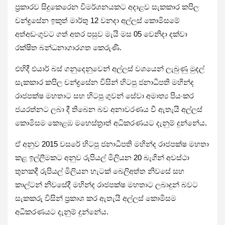
ප්‍රකාරව සිදුකෙරෙන විමර්ශනයකට අදාළව සැකකාර කපිල
චන්ද්‍රසේන ඉකුත් මාර්තු 12 වනදා අල්ලස් කොමිසමේ
අත්අඩංගුවට ගත් අතර පසුව මැයි මස 05 වෙනිදා දක්වා
රක්ෂිත බන්ධනාගාරගත කෙරුණි.
එහිදී එයාර් බස් ගනුදෙනුවෙන් අල්ලස් වශයෙන් ලැබුණු මුදල්
සැකකාර කපිල චන්ද්‍රසේන විසින් හිටපු ජනාධිපති මහින්ද
රාජපක්ෂ මහතාට සහ හිටපු ගුවන් සේවා අමාත්‍ය පියංකර
ජයරත්නට ලබා දී තිබෙන බව අනාවරණය වී ඇතැයි අල්ලස්
කොමිසම කොළඹ මහෙස්ත්‍රාත් අධිකරණයට දැනුම් දුන්නේය.
ඒ අනුව 2015 වසරේ හිටපු ජනාධිපති මහින්ද රාජපක්ෂ මහතා
කළ ඉල්ලීමකට අනුව රුපියල් මිලියන 20 බැගින් අවස්ථා
තුනකදී රුපියල් මිලියන හැටක් බෙලිඅත්ත නිවසේ සහ
කාල්ටන් නිවසේදී මහින්ද රාජපක්ෂ මහතාට ලබාදුන් බවට
සැකකරු විසින් ප්‍රකාශ කර ඇතැයි අල්ලස් කොමිසම
අධිකරණයට දැනුම් දුන්නේය.