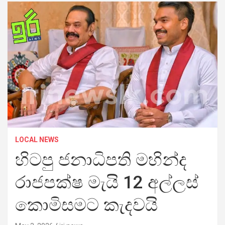
LOCAL NEWS
හිටපු ජනාධිපති මහින්ද
රාජපක්ෂ මැයි 12 අල්ලස්
කොමිසමට කැදවයි