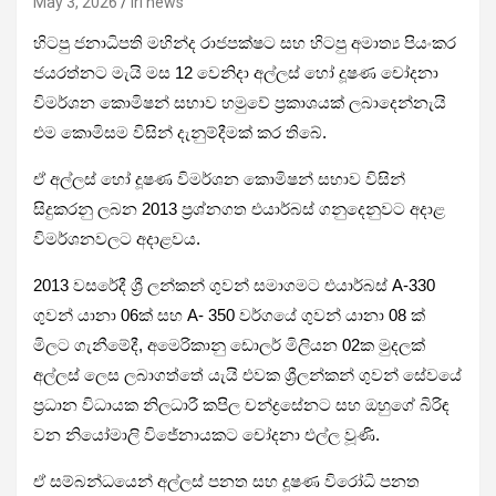
May 3, 2026
iri news
හිටපු ජනාධිපති මහින්ද රාජපක්ෂට සහ හිටපු අමාත්‍ය පියංකර
ජයරත්නට මැයි මස 12 වෙනිදා අල්ලස් හෝ දූෂණ චෝදනා
විමර්ශන කොමිෂන් සභාව හමුවේ ප්‍රකාශයක් ලබාදෙන්නැයි
එම කොමිසම විසින් දැනුම්දීමක් කර තිබේ.
ඒ අල්ලස් හෝ දූෂණ විමර්ශන කොමිෂන් සභාව විසින්
සිදුකරනු ලබන 2013 ප්‍රශ්නගත එයාර්බස් ගනුදෙනුවට අදාළ
විමර්ශනවලට අදාළවය.
2013 වසරේදී ශ්‍රී ලන්කන් ගුවන් සමාගමට එයාර්බස් A-330
ගුවන් යානා 06ක් සහ A- 350 වර්ගයේ ගුවන් යානා 08 ක්
මිලට ගැනීමේදී, අමෙරිකානු ඩොලර් මිලියන 02ක මුදලක්
අල්ලස් ලෙස ලබාගත්තේ යැයි එවක ශ්‍රීලන්කන් ගුවන් සේවයේ
ප්‍රධාන විධායක නිලධාරී කපිල චන්ද්‍රසේනට සහ ඔහුගේ බිරිඳ
වන නියෝමාලි විජේනායකට චෝදනා එල්ල වූණි.
ඒ සම්බන්ධයෙන් අල්ලස් පනත සහ දූෂණ විරෝධි පනත