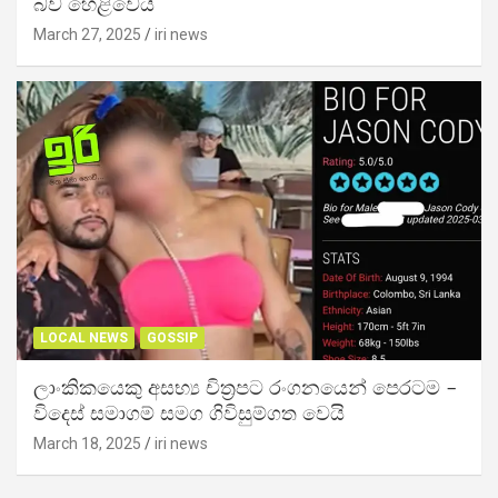
බව හෙළිවෙයි
March 27, 2025
iri news
LOCAL NEWS
GOSSIP
ලාංකිකයෙකු අසභ්‍ය චිත්‍රපට රංගනයෙන් පෙරටම –
විදෙස් සමාගම් සමග ගිවිසුම්ගත වෙයි
March 18, 2025
iri news