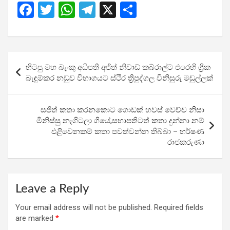
F
T
W
T
X
S
a
wi
h
el
h
ce
tt
at
e
ar
b
er
s
gr
e
Post
හිටපු මහ බැංකු අධිපති අජිත් නිවාඩ් කබ්රාල්ට එරෙහි ග්‍රීක
o
A
a
navigation
බැඳුම්කර නඩුව විභාගයට ස්ථිර ත්‍රිපුද්ගල විනිසුරු මඩුල්ලක්
o
p
m
k
p
සජිත් කතා කරනකොට ගොඩක් හවස් වෙච්ච නිසා
මිනිස්සු නැගිටලා ගියේ,සභාපතිටත් කතා දුන්නා නම්
එළිවෙනකම් කතා පවත්වන්න තිබ්බා – හර්ෂණ
රාජකරුණා
Leave a Reply
Your email address will not be published.
Required fields
are marked
*