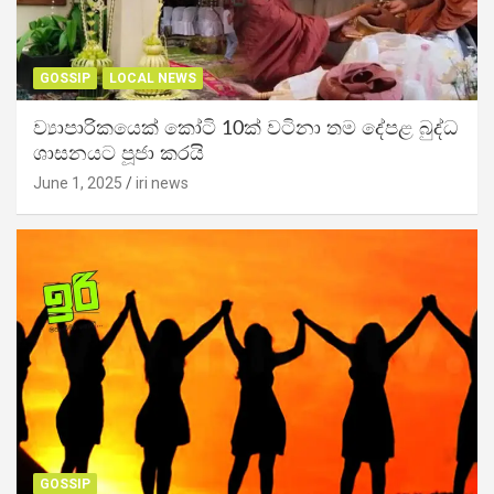
GOSSIP
LOCAL NEWS
ව්‍යාපාරිකයෙක් කෝටි 10ක් වටිනා තම දේපළ බුද්ධ
ශාසනයට පූජා කරයි
June 1, 2025
iri news
GOSSIP