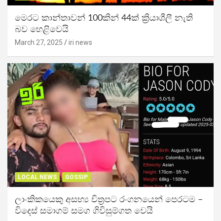
මෙරට කාන්තාවන් 100කින් 44ක් ක්‍රියාශීලී නැති
බව හෙළිවෙයි
March 27, 2025
iri news
LOCAL NEWS
GOSSIP
ලාංකිකයෙකු අසභ්‍ය චිත්‍රපට රංගනයෙන් පෙරටම –
විදෙස් සමාගම් සමග ගිවිසුම්ගත වෙයි