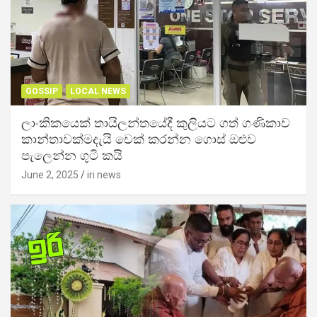
GOSSIP
LOCAL NEWS
ලාංකිකයෙක් තායිලන්තයේදී කුලියට ගත් ගණිකාව
කාන්තාවක්මදැයි චෙක් කරන්න ගොස් ඔළුව
පැලෙන්න ගුටි කයි
June 2, 2025
iri news