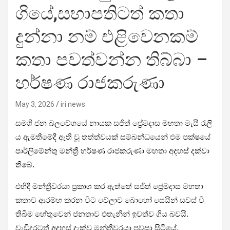
ගියේ,සභාපතිටත් කතා
දුන්නා නම් එළිවෙනකම්
කතා පවත්වන්න තිබ්බා –
හර්ෂණ රාජකරුණා
May 3, 2026
iri news
සමගි ජන බලවේගයේ නායක සජිත් ප්‍රේමදාස මහතා මැයි රැලි​
ය ඇමතීමේදී ඇති වූ තත්ත්වයක් සම්බන්ධයෙන් එම පක්ෂයේ
පාර්ලිමේන්තු මන්ත්‍රී හර්ෂණ රාජකරුණා මහතා අදහස් දක්වා
තිබේ.
එහිදී මන්ත්‍රීවරයා ප්‍රකාශ කර ඇත්තේ සජිත් ප්‍රේමදාස මහතා
කතාව ආරම්භ කරන විට වේලාව බොහෝ සෙයින් සවස් වී
තිබීම හේතුවෙන් ජනතාව එතැනින් ඉවත්ව ගිය බවයි.
වැඩිදුරටත් අදහස් දැක්වූ මන්ත්‍රීවරයා පවසා සිටියේ,