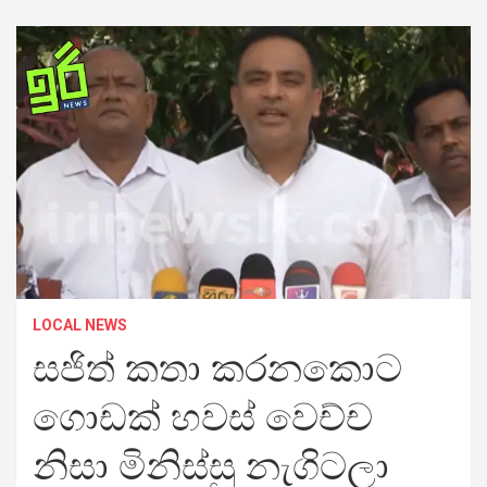
LOCAL NEWS
සජිත් කතා කරනකොට
ගොඩක් හවස් වෙච්ච
නිසා මිනිස්සු නැගිටලා