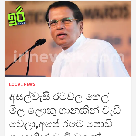
LOCAL NEWS
අසල්වැසි රටවල තෙල්
මිල ලොකු ගානකින් වැඩි
වෙලා,අපේ රටේ පොඩි