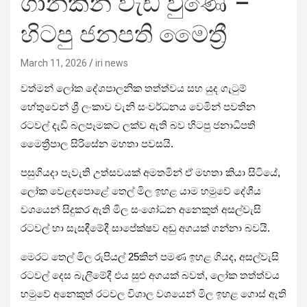
ගානකින් වැඩි වුණේ –
හිටපු ජනපති මෛත්‍රී
March 11, 2026
iri news
වත්මන් ලෝක දේශපාලනික තත්ත්වය සහ යුද ගැටුම්
හේතුවෙන් ශ්‍රී ලංකාව වැනි සංවර්ධනය වෙමින් පවතින
රටවල් දැඩි බලපෑමකට ලක්ව ඇති බව හිටපු ජනාධිපති
මෛත්‍රීපාල සිරිසේන මහතා පවසයි.
පසුගියදා පැවැති උත්සවයක් අමතමින් ඒ මහතා කියා සිටියේ,
ලෝක වෙළඳපොළේ තෙල් මිල ඉහළ යාම හමුවේ දේශීය
වශයෙන් සිදුකර ඇති මිල සංශෝධන අනෙකුත් අසල්වැසි
රටවල් හා සැසඳීමේදී සාපේක්ෂව අඩු අගයක් ගන්නා බවයි.
මෙරට තෙල් මිල රුපියල් 25කින් පමණ ඉහළ ගියද, අසල්වැසි
රටවල් දෙස බැලීමේදී එය සුළු අගයක් බවත්, ලෝක තත්ත්වය
හමුවේ අනෙකුත් රටවල විශාල වශයෙන් මිල ඉහළ ගොස් ඇති