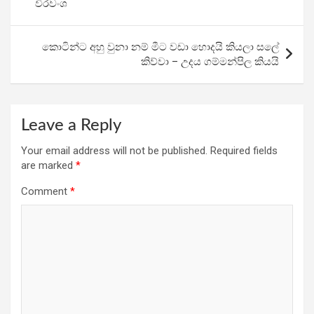
o
p
m
විරවංශ
k
p
කොටින්ට අහු වුනා නම් මීට වඩා හොදයි කියලා සලේ
කිව්වා – උදය ගම්මන්පිල කියයි
Leave a Reply
Your email address will not be published.
Required fields
are marked
*
Comment
*