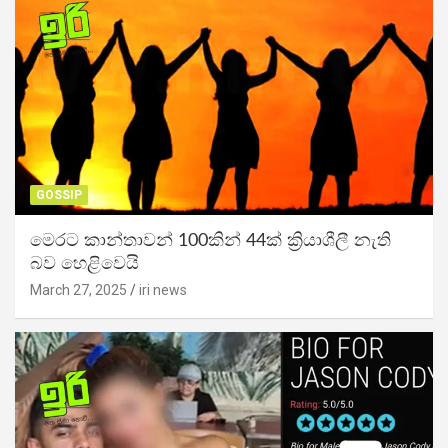
GOSSIP
මෙරට කාන්තාවන් 100කින් 44ක් ක්‍රියාශීලී නැති
බව හෙළිවෙයි
March 27, 2025
iri news