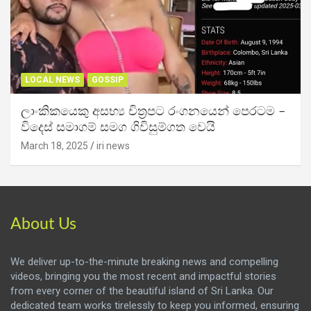
LOCAL NEWS
GOSSIP
ලාංකිකයෙකු අසභ්‍ය චිත්‍රපට රංගනයෙන් පෙරටම –
විදෙස් සමාගම් සමග ගිවිසුම්ගත වෙයි
March 18, 2025
iri news
About Us
We deliver up-to-the-minute breaking news and compelling
videos, bringing you the most recent and impactful stories
from every corner of the beautiful island of Sri Lanka. Our
dedicated team works tirelessly to keep you informed, ensuring