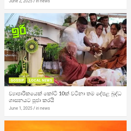
June 2, 2025
iri news
GOSSIP
LOCAL NEWS
ව්‍යාපාරිකයෙක් කෝටි 10ක් වටිනා තම දේපළ බුද්ධ
ශාසනයට පූජා කරයි
June 1, 2025
iri news