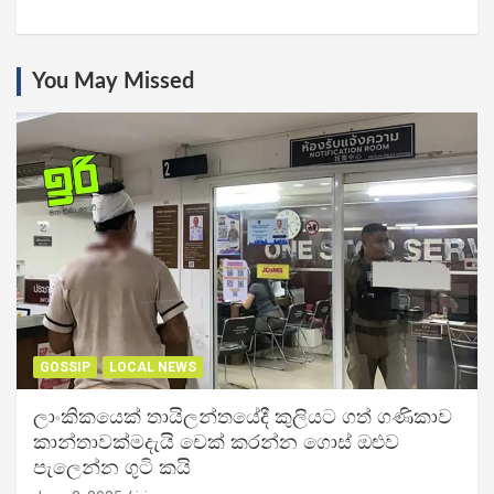
You May Missed
GOSSIP
LOCAL NEWS
ලාංකිකයෙක් තායිලන්තයේදී කුලියට ගත් ගණිකාව
කාන්තාවක්මදැයි චෙක් කරන්න ගොස් ඔළුව
පැලෙන්න ගුටි කයි